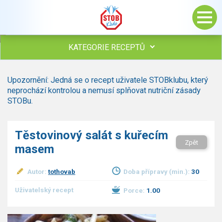
KATEGORIE RECEPTŮ
Všechny recepty
Upozornění: Jedná se o recept uživatele STOBklubu, který
Polévky
neprochází kontrolou a nemusí splňovat nutriční zásady
Studená kuchyně
STOBu.
Maso
Omáčky
Těstovinový salát s kuřecím
Bezmasé a zeleninové
Zpět
masem
Saláty
Sladké pokrmy
Autor:
tothovab
Doba přípravy (min.):
30
Dezerty
Nápoje
Uživatelský recept
Porce:
1.00
Ostatní
Dětské recepty