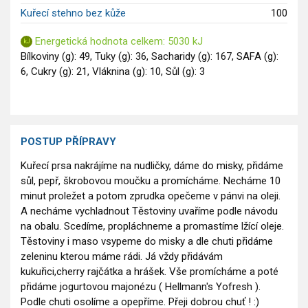
Kuřecí stehno bez kůže
100
Energetická hodnota celkem: 5030 kJ
Bílkoviny (g): 49, Tuky (g): 36, Sacharidy (g): 167, SAFA (g):
6, Cukry (g): 21, Vláknina (g): 10, Sůl (g): 3
POSTUP PŘÍPRAVY
Kuřecí prsa nakrájíme na nudličky, dáme do misky, přidáme
sůl, pepř, škrobovou moučku a promícháme. Necháme 10
minut proležet a potom zprudka opečeme v pánvi na oleji.
A necháme vychladnout Těstoviny uvaříme podle návodu
na obalu. Scedíme, propláchneme a promastíme lžící oleje.
Těstoviny i maso vsypeme do misky a dle chuti přidáme
zeleninu kterou máme rádi. Já vždy přidávám
kukuřici,cherry rajčátka a hrášek. Vše promícháme a poté
přidáme jogurtovou majonézu ( Hellmann's Yofresh ).
Podle chuti osolíme a opepříme. Přeji dobrou chuť ! :)