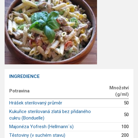
GLP-1 recepty
INGREDIENCE
Množství
Potravina
(g/ml)
Hrášek sterilovaný průměr
50
Kukuřice sterilovaná zlatá bez přidaného
50
cukru (Bonduelle)
Majonéza Yofresh (Hellmann´s)
100
Těstoviny (v suchém stavu)
200