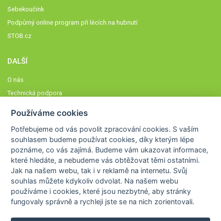
Sebekoučink
Podpůrný online program při lécích na hubnutí
STOB.cz
DALŠÍ
O nás
Technická podpora
Časté dotazy
Používáme cookies
Normy a zásady fungování STOBklubu
Potřebujeme od vás
povolit zpracování cookies
. S vaším
Členové STOBklubu
souhlasem budeme používat cookies, díky kterým lépe
Zásady nakládání s osobními údaji
poznáme,
co vás zajímá
. Budeme vám ukazovat
informace,
které hledáte
, a nebudeme vás obtěžovat těmi ostatními.
Otestujte se
Jak na našem webu, tak i v reklamě na internetu. Svůj
Spočítejte si
souhlas můžete kdykoliv odvolat. Na našem webu
Výzva 52
používáme i cookies, které jsou nezbytné
, aby stránky
fungovaly správně a rychleji jste se na nich zorientovali.