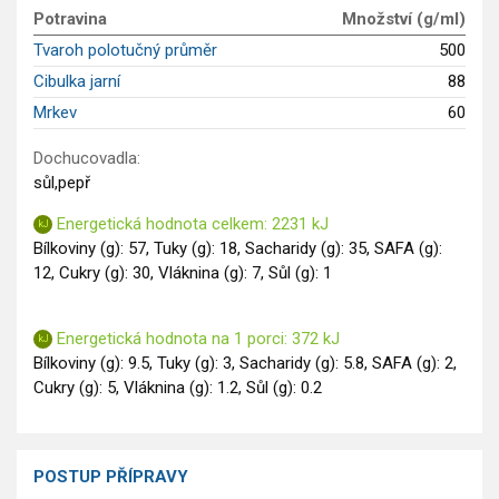
GLP-1 recepty
Potravina
Množství (g/ml)
Tvaroh polotučný průměr
500
Cibulka jarní
88
Mrkev
60
Dochucovadla:
sůl,pepř
Energetická hodnota celkem: 2231 kJ
Bílkoviny (g): 57, Tuky (g): 18, Sacharidy (g): 35, SAFA (g):
12, Cukry (g): 30, Vláknina (g): 7, Sůl (g): 1
Energetická hodnota na 1 porci: 372 kJ
Bílkoviny (g): 9.5, Tuky (g): 3, Sacharidy (g): 5.8, SAFA (g): 2,
Cukry (g): 5, Vláknina (g): 1.2, Sůl (g): 0.2
POSTUP PŘÍPRAVY