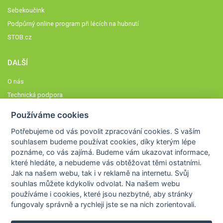
Sebekoučink
Podpůrný online program při lécích na hubnutí
STOB.cz
DALŠÍ
O nás
Technická podpora
Časté dotazy
Používáme cookies
Normy a zásady fungování STOBklubu
Potřebujeme od vás
povolit zpracování cookies
. S vaším
Členové STOBklubu
souhlasem budeme používat cookies, díky kterým lépe
Zásady nakládání s osobními údaji
poznáme,
co vás zajímá
. Budeme vám ukazovat
informace,
které hledáte
, a nebudeme vás obtěžovat těmi ostatními.
Otestujte se
Jak na našem webu, tak i v reklamě na internetu. Svůj
Spočítejte si
souhlas můžete kdykoliv odvolat. Na našem webu
Výzva 52
používáme i cookies, které jsou nezbytné
, aby stránky
fungovaly správně a rychleji jste se na nich zorientovali.