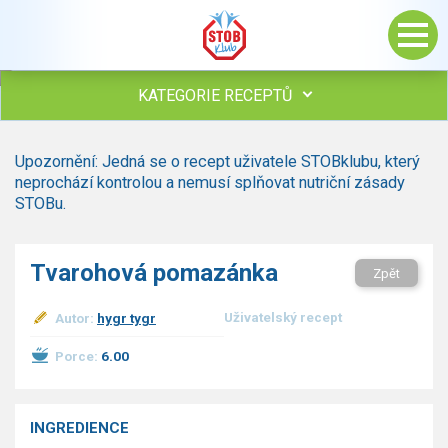
KATEGORIE RECEPTŮ
Všechny recepty
Upozornění: Jedná se o recept uživatele STOBklubu, který
Polévky
neprochází kontrolou a nemusí splňovat nutriční zásady
Studená kuchyně
STOBu.
Maso
Omáčky
Tvarohová pomazánka
Zpět
Bezmasé a zeleninové
Saláty
Uživatelský recept
Autor:
hygr tygr
Sladké pokrmy
Dezerty
Porce:
6.00
Nápoje
Ostatní
INGREDIENCE
Dětské recepty