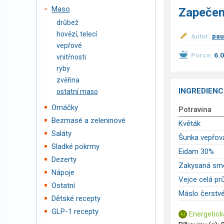
Maso
Zapečen
drůbež
hovězí, telecí
Autor:
pau
vepřové
Porce:
6.
vnitřnosti
ryby
zvěřina
INGREDIENC
ostatní maso
Omáčky
Potravina
Bezmasé a zeleninové
Květák
Saláty
Šunka vepřov
Sladké pokrmy
Eidam 30%
Dezerty
Zakysaná sme
Nápoje
Vejce celá pr
Ostatní
Máslo čerstv
Dětské recepty
GLP-1 recepty
Energetick