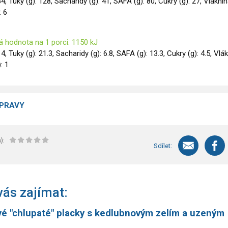
84, Tuky (g): 128, Sacharidy (g): 41, SAFA (g): 80, Cukry (g): 27, Vlákni
: 6
á hodnota na 1 porci: 1150 kJ
14, Tuky (g): 21.3, Sacharidy (g): 6.8, SAFA (g): 13.3, Cukry (g): 4.5, Vlá
): 1
ÍPRAVY
):
Sdílet:
ás zajímat:
é "chlupaté" placky s kedlubnovým zelím a uzeným