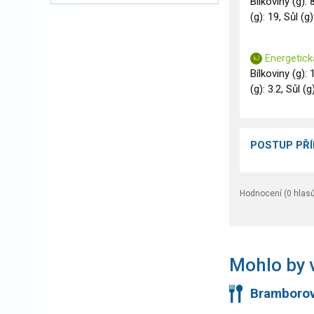
Bílkoviny (g): 
(g): 19, Sůl (g)
Energetick
Bílkoviny (g): 
(g): 3.2, Sůl (g
POSTUP PŘ
Hodnocení (
0
hlasů
Mohlo by v
Bramborov