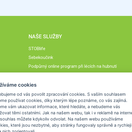
NAŠE SLUŽBY
STOBlife
Sebekoučink
Podpůrný online program při lécích na hubnutí
STOB.cz
žíváme cookies
ebujeme od vás
povolit zpracování cookies
. S vaším souhlasem
me používat cookies, díky kterým lépe poznáme,
co vás zajímá
.
eme vám ukazovat
informace, které hledáte
, a nebudeme vás
žovat těmi ostatními. Jak na našem webu, tak i v reklamě na intern
 souhlas můžete kdykoliv odvolat. Na našem webu
používáme
okies, které jsou nezbytné
, aby stránky fungovaly správně a rychleji 
 nich zorientovali.