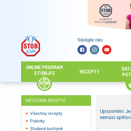
Sledujte nás:
Hledat
ONLINE PROGRAM
DAT
RECEPTY
STOBLIFE
POT
KATEGORIE RECEPTŮ
Upozornění: Je
Všechny recepty
nemusí splňova
Polévky
Studená kuchyně