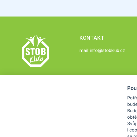
KONTAKT
mail:
info@stobklub.cz
Pou
Potř
bude
Bud
obtě
Svůj
i co
se na