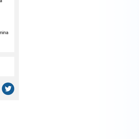
na
knina