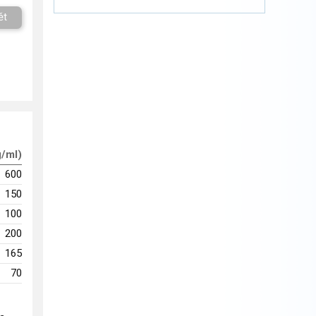
ět
g/ml)
600
150
100
200
165
70