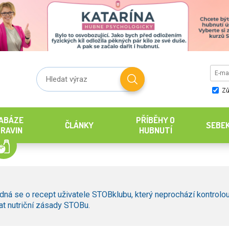
Zů
ABÁZE
PŘÍBĚHY O
ČLÁNKY
SEBE
RAVIN
HUBNUTÍ
dná se o recept uživatele STOBklubu, který neprochází kontrolou
t nutriční zásady STOBu.