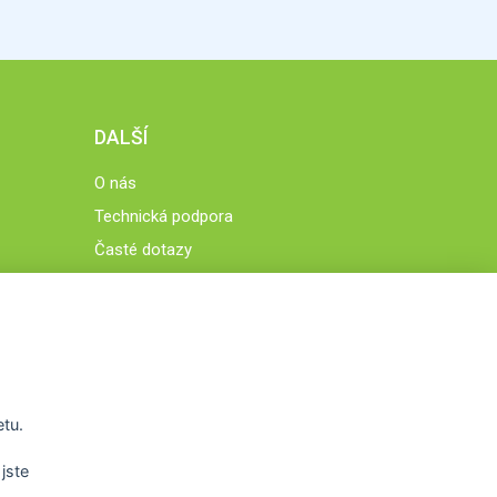
DALŠÍ
O nás
Technická podpora
Časté dotazy
Normy a zásady fungování STOBklubu
Členové STOBklubu
Zásady nakládání s osobními údaji
Otestujte se
Spočítejte si
etu.
Výzva 52
jste