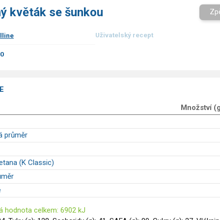
ý květák se šunkou
Zp
Uživatelský recept
lline
00
E
Množství (
á průměr
tana (K Classic)
ůměr
é
á hodnota celkem: 6902 kJ