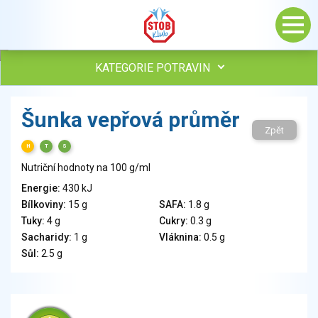
KATEGORIE POTRAVIN
Maso, drůbež, ryby, uzeniny
Šunka vepřová průměr
Vejce
Zpět
Mléko
H
T
S
Mléčné výrobky
Nutriční hodnoty na 100 g/ml
Sýry
Energie:
430 kJ
Veganské a vegetariánské výrobky
Bílkoviny:
15 g
SAFA:
1.8 g
Tuky
Tuky:
4 g
Cukry:
0.3 g
Obiloviny, mouka, cereální výrobky
Sacharidy:
1 g
Vláknina:
0.5 g
Chléb, pečivo, křehké chleby, pufované výrobky
Sůl:
2.5 g
Přílohy
Ovoce
Ořechy, semena