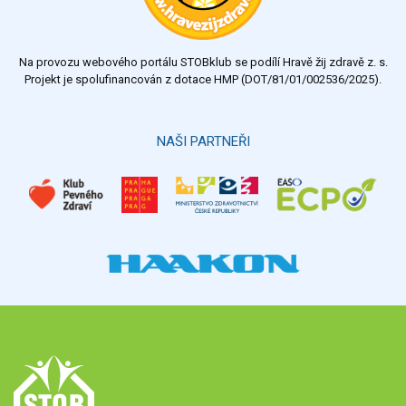
Na provozu webového portálu STOBklub se podílí Hravě žij zdravě z. s.
Projekt je spolufinancován z dotace HMP (DOT/81/01/002536/2025).
NAŠI PARTNEŘI