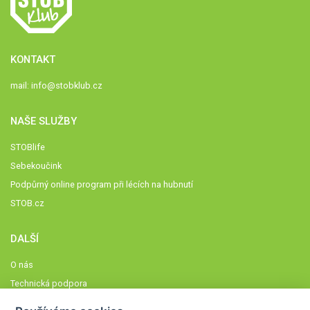
KONTAKT
mail:
info@stobklub.cz
NAŠE SLUŽBY
STOBlife
Sebekoučink
Podpůrný online program při lécích na hubnutí
STOB.cz
DALŠÍ
O nás
Technická podpora
Časté dotazy