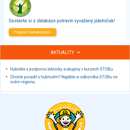
Zelenina
Brambory, luštěniny, houby
Sladkosti, slané výrobky
Sestavte si z databáze potravin vyvážený jídelníček!
Zmrzliny
Program Sebekoučink
Ochucovadla, přísady, sladidla
Sušené směsi
Polotovary, hotové pokrmy
AKTUALITY
Proteinové výrobky, doplňky stravy
Nápoje nealkoholické
Hubněte s podporou lektorky a skupiny v kurzech STOBu
Nápoje alkoholické
Chcete poradit s hubnutím? Najděte si odborníka STOBu ve
Restaurace, jídelny, hotová jídla
svém regionu
Fastfood
Studená kuchyně, lahůdkářské výrobky