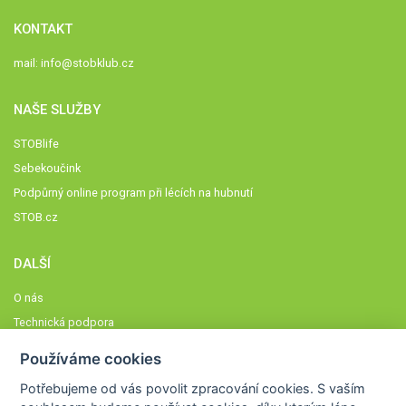
KONTAKT
mail:
info@stobklub.cz
NAŠE SLUŽBY
STOBlife
Sebekoučink
Podpůrný online program při lécích na hubnutí
STOB.cz
DALŠÍ
O nás
Technická podpora
Časté dotazy
Používáme cookies
Normy a zásady fungování STOBklubu
Potřebujeme od vás
povolit zpracování cookies
. S vaším
Členové STOBklubu