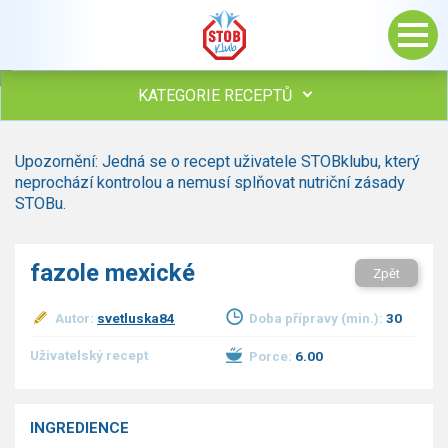
KATEGORIE RECEPTŮ
Všechny recepty
Upozornění: Jedná se o recept uživatele STOBklubu, který
Polévky
neprochází kontrolou a nemusí splňovat nutriční zásady
Studená kuchyně
STOBu.
Maso
drůbež
fazole mexické
Zpět
hovězí, telecí
vepřové
Autor:
svetluska84
Doba přípravy (min.):
30
vnitřnosti
ryby
Uživatelský recept
Porce:
6.00
zvěřina
ostatní maso
Omáčky
INGREDIENCE
Bezmasé a zeleninové