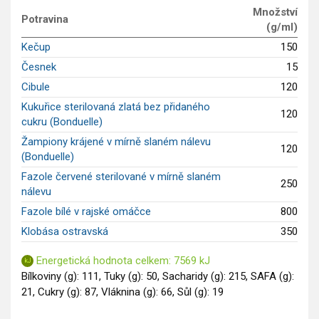
Množství
Saláty
Potravina
(g/ml)
Sladké pokrmy
Kečup
150
Dezerty
Česnek
15
Nápoje
Cibule
120
Ostatní
Kukuřice sterilovaná zlatá bez přidaného
Dětské recepty
120
cukru (Bonduelle)
GLP-1 recepty
Žampiony krájené v mírně slaném nálevu
120
(Bonduelle)
Fazole červené sterilované v mírně slaném
250
nálevu
Fazole bílé v rajské omáčce
800
Klobása ostravská
350
Energetická hodnota celkem: 7569 kJ
Bílkoviny (g): 111, Tuky (g): 50, Sacharidy (g): 215, SAFA (g):
21, Cukry (g): 87, Vláknina (g): 66, Sůl (g): 19