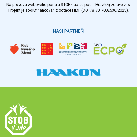
Na provozu webového portálu STOBklub se podílí Hravě žij zdravě z. s.
Projekt je spolufinancován z dotace HMP (DOT/81/01/002536/2025).
NAŠI PARTNEŘI