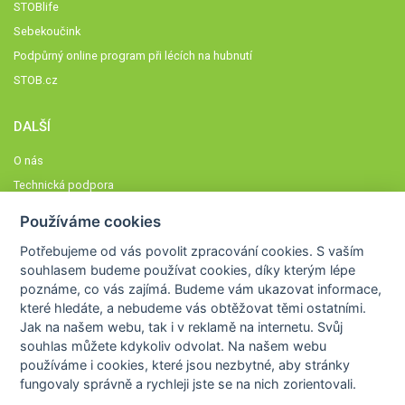
STOBlife
Sebekoučink
Podpůrný online program při lécích na hubnutí
STOB.cz
DALŠÍ
O nás
Technická podpora
Časté dotazy
Používáme cookies
Normy a zásady fungování STOBklubu
Potřebujeme od vás
povolit zpracování cookies
. S vaším
Členové STOBklubu
souhlasem budeme používat cookies, díky kterým lépe
Zásady nakládání s osobními údaji
poznáme,
co vás zajímá
. Budeme vám ukazovat
informace,
které hledáte
, a nebudeme vás obtěžovat těmi ostatními.
Otestujte se
Jak na našem webu, tak i v reklamě na internetu. Svůj
Spočítejte si
souhlas můžete kdykoliv odvolat. Na našem webu
Výzva 52
používáme i cookies, které jsou nezbytné
, aby stránky
fungovaly správně a rychleji jste se na nich zorientovali.