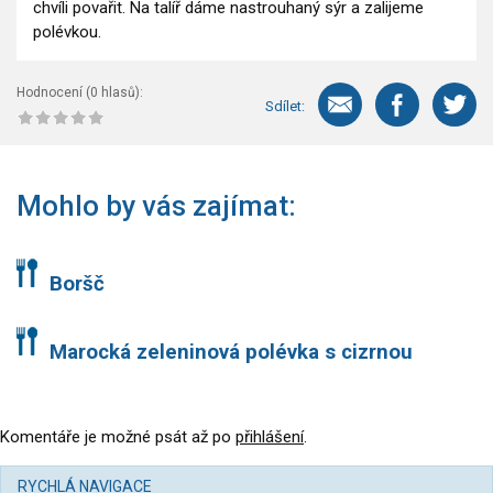
chvíli povařit. Na talíř dáme nastrouhaný sýr a zalijeme
polévkou.
Hodnocení (
0
hlasů):
Sdílet:
Mohlo by vás zajímat:
Boršč
Marocká zeleninová polévka s cizrnou
Komentáře je možné psát až po
přihlášení
.
RYCHLÁ NAVIGACE