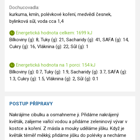
GLP-1 recepty
Dochucovadla:
kurkuma, kmín, polévkové koření, medvědí česnek,
bylinková sůl, voda cca 1,4
Energetická hodnota celkem: 1699 kJ
Bílkoviny (g): 8, Tuky (g): 21, Sacharidy (g): 41, SAFA (g): 14,
Cukry (g): 16, Vláknina (g): 22, Sůl (g): 1
Energetická hodnota na 1 porci: 154 kJ
Bílkoviny (g): 0.7, Tuky (g): 1.9, Sacharidy (g): 3.7, SAFA (g):
1.3, Cukry (g): 1.5, Vláknina (g): 2, Sůl (g): 0.1
POSTUP PŘÍPRAVY
Nakrájíme cibulku a osmahneme ji. Přidáme nakrájený
květák, zalijeme vařící vodou a přidáme zeleninový vývar v
kostce a koření. Z másla a mouky uděláme jíšku. Když je
květák téměř měkký, přidáme jišku do polévky a necháme