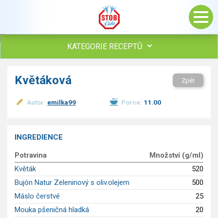
KATEGORIE RECEPTŮ
Všechny recepty
Květáková
Zpět
Polévky
Studená kuchyně
Autor:
emilka99
Porce:
11.00
Maso
Omáčky
Bezmasé a zeleninové
INGREDIENCE
Saláty
Potravina
Množství (g/ml)
Sladké pokrmy
Květák
520
Dezerty
Bujón Natur Zeleninový s oliv.olejem
500
Nápoje
Máslo čerstvé
25
Ostatní
Mouka pšeničná hladká
20
Dětské recepty