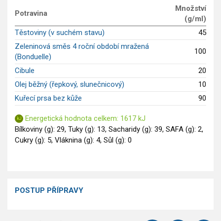
Množství
Saláty
Potravina
(g/ml)
Sladké pokrmy
Těstoviny (v suchém stavu)
45
Dezerty
Zeleninová směs 4 roční období mražená
Nápoje
100
(Bonduelle)
Ostatní
Cibule
20
Dětské recepty
Olej běžný (řepkový, slunečnicový)
10
GLP-1 recepty
Kuřecí prsa bez kůže
90
Energetická hodnota celkem: 1617 kJ
Bílkoviny (g): 29, Tuky (g): 13, Sacharidy (g): 39, SAFA (g): 2,
Cukry (g): 5, Vláknina (g): 4, Sůl (g): 0
POSTUP PŘÍPRAVY