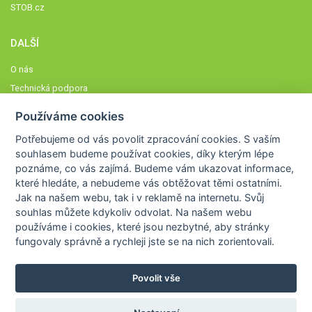
STOB.cz
DALŠÍ
O nás
Technická podpora
Časté dotazy
Používáme cookies
Normy a zásady fungování STOBklubu
Potřebujeme od vás
povolit zpracování cookies
. S vaším
Členové STOBklubu
souhlasem budeme používat cookies, díky kterým lépe
Zásady nakládání s osobními údaji
poznáme,
co vás zajímá
. Budeme vám ukazovat
informace,
které hledáte
, a nebudeme vás obtěžovat těmi ostatními.
Otestujte se
Jak na našem webu, tak i v reklamě na internetu. Svůj
Spočítejte si
souhlas můžete kdykoliv odvolat. Na našem webu
Výzva 52
používáme i cookies, které jsou nezbytné
, aby stránky
fungovaly správně a rychleji jste se na nich zorientovali.
Povolit vše
COPYRIGHT © 2026
STOB
WWW.STOB.CZ
,
KLUB
WWW.HRAVEZIJZDRAVE.CZ