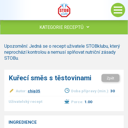
KATEGORIE RECEPTŮ
Všechny recepty
Upozornění: Jedná se o recept uživatele STOBklubu, který
Polévky
neprochází kontrolou a nemusí splňovat nutriční zásady
Studená kuchyně
STOBu.
Maso
drůbež
Kuřecí směs s těstovinami
Zpět
hovězí, telecí
vepřové
Autor:
chip35
Doba přípravy (min.):
30
vnitřnosti
ryby
Uživatelský recept
Porce:
1.00
zvěřina
ostatní maso
Omáčky
INGREDIENCE
Bezmasé a zeleninové