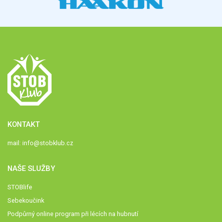
KONTAKT
mail:
info@stobklub.cz
NAŠE SLUŽBY
STOBlife
Sebekoučink
Podpůrný online program při lécích na hubnutí