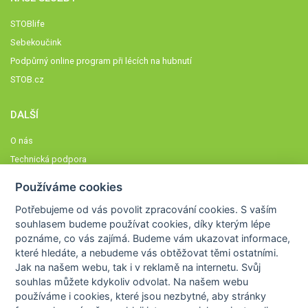
STOBlife
Sebekoučink
Podpůrný online program při lécích na hubnutí
STOB.cz
DALŠÍ
O nás
Technická podpora
Časté dotazy
Používáme cookies
Normy a zásady fungování STOBklubu
Potřebujeme od vás
povolit zpracování cookies
. S vaším
Členové STOBklubu
souhlasem budeme používat cookies, díky kterým lépe
Zásady nakládání s osobními údaji
poznáme,
co vás zajímá
. Budeme vám ukazovat
informace,
které hledáte
, a nebudeme vás obtěžovat těmi ostatními.
Otestujte se
Jak na našem webu, tak i v reklamě na internetu. Svůj
Spočítejte si
souhlas můžete kdykoliv odvolat. Na našem webu
Výzva 52
používáme i cookies, které jsou nezbytné
, aby stránky