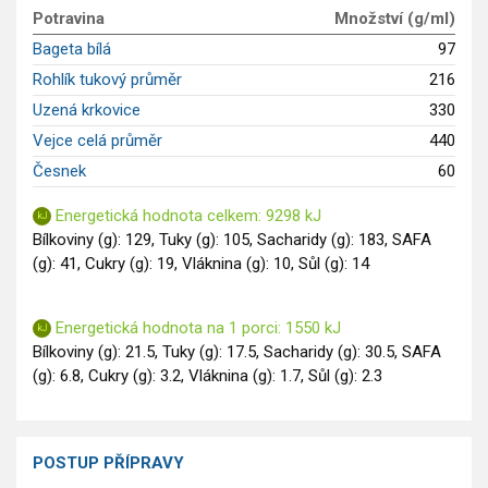
Potravina
Množství (g/ml)
Saláty
Bageta bílá
97
Sladké pokrmy
Rohlík tukový průměr
216
Dezerty
Uzená krkovice
330
Nápoje
Ostatní
Vejce celá průměr
440
Dětské recepty
Česnek
60
GLP-1 recepty
Energetická hodnota celkem: 9298 kJ
Bílkoviny (g): 129, Tuky (g): 105, Sacharidy (g): 183, SAFA
(g): 41, Cukry (g): 19, Vláknina (g): 10, Sůl (g): 14
Energetická hodnota na 1 porci: 1550 kJ
Bílkoviny (g): 21.5, Tuky (g): 17.5, Sacharidy (g): 30.5, SAFA
(g): 6.8, Cukry (g): 3.2, Vláknina (g): 1.7, Sůl (g): 2.3
POSTUP PŘÍPRAVY