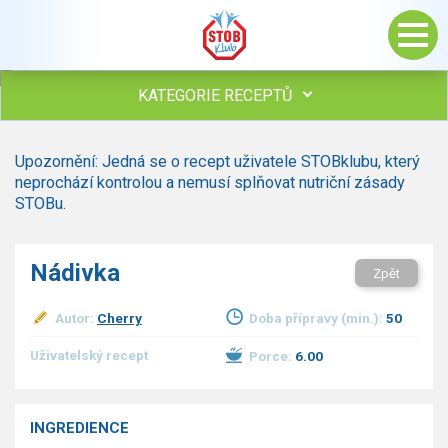
KATEGORIE RECEPTŮ
Všechny recepty
Upozornění: Jedná se o recept uživatele STOBklubu, který
Polévky
neprochází kontrolou a nemusí splňovat nutriční zásady
Studená kuchyně
STOBu.
Maso
drůbež
Nádivka
Zpět
hovězí, telecí
vepřové
Autor:
Cherry
Doba přípravy (min.):
50
vnitřnosti
ryby
Uživatelský recept
Porce:
6.00
zvěřina
ostatní maso
Omáčky
INGREDIENCE
Bezmasé a zeleninové