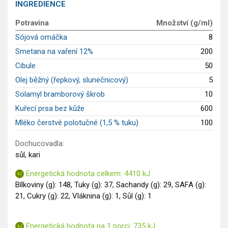
INGREDIENCE
Saláty
Potravina
Množství (g/ml)
Sladké pokrmy
Sójová omáčka
8
Dezerty
Smetana na vaření 12%
200
Nápoje
Ostatní
Cibule
50
Dětské recepty
Olej běžný (řepkový, slunečnicový)
5
GLP-1 recepty
Solamyl bramborový škrob
10
Kuřecí prsa bez kůže
600
Mléko čerstvé polotučné (1,5 % tuku)
100
Dochucovadla:
sůl, kari
Energetická hodnota celkem: 4410 kJ
Bílkoviny (g): 148, Tuky (g): 37, Sacharidy (g): 29, SAFA (g):
21, Cukry (g): 22, Vláknina (g): 1, Sůl (g): 1
Energetická hodnota na 1 porci: 735 kJ