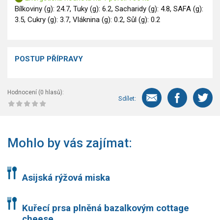
Bílkoviny (g): 24.7, Tuky (g): 6.2, Sacharidy (g): 4.8, SAFA (g):
3.5, Cukry (g): 3.7, Vláknina (g): 0.2, Sůl (g): 0.2
POSTUP PŘÍPRAVY
Hodnocení (
0
hlasů):
Sdílet:
Mohlo by vás zajímat:
Asijská rýžová miska
Kuřecí prsa plněná bazalkovým cottage
cheese