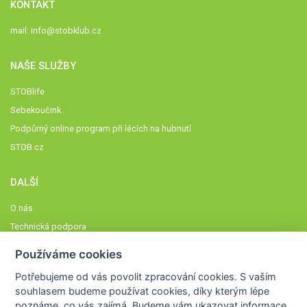
KONTAKT
mail:
info@stobklub.cz
NAŠE SLUŽBY
STOBlife
Sebekoučink
Podpůrný online program při lécích na hubnutí
STOB.cz
DALŠÍ
O nás
Technická podpora
Časté dotazy
Používáme cookies
Normy a zásady fungování STOBklubu
Potřebujeme od vás
povolit zpracování cookies
. S vaším
Členové STOBklubu
souhlasem budeme používat cookies, díky kterým lépe
Zásady nakládání s osobními údaji
poznáme,
co vás zajímá
. Budeme vám ukazovat
informace,