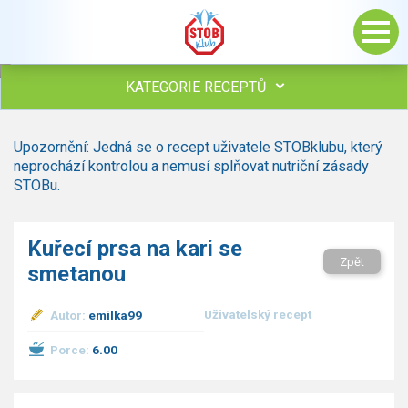
KATEGORIE RECEPTŮ
Všechny recepty
Upozornění: Jedná se o recept uživatele STOBklubu, který
Polévky
neprochází kontrolou a nemusí splňovat nutriční zásady
Studená kuchyně
STOBu.
Maso
drůbež
Kuřecí prsa na kari se
hovězí, telecí
Zpět
smetanou
vepřové
vnitřnosti
ryby
Uživatelský recept
Autor:
emilka99
zvěřina
Porce:
6.00
ostatní maso
Omáčky
Bezmasé a zeleninové