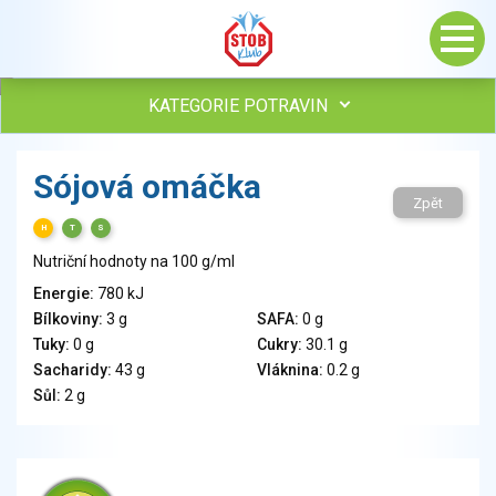
KATEGORIE POTRAVIN
Maso, drůbež, ryby, uzeniny
Sójová omáčka
Vejce
Zpět
Mléko
H
T
S
Mléčné výrobky
Nutriční hodnoty na 100 g/ml
Sýry
Energie:
780 kJ
Veganské a vegetariánské výrobky
Bílkoviny:
3 g
SAFA:
0 g
Tuky
Tuky:
0 g
Cukry:
30.1 g
Obiloviny, mouka, cereální výrobky
Sacharidy:
43 g
Vláknina:
0.2 g
Chléb, pečivo, křehké chleby, pufované výrobky
Sůl:
2 g
Přílohy
Ovoce
Ořechy, semena