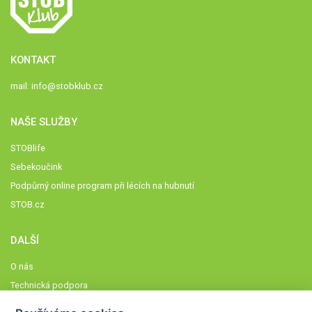
KONTAKT
mail:
info@stobklub.cz
NAŠE SLUŽBY
STOBlife
Sebekoučink
Podpůrný online program při lécích na hubnutí
STOB.cz
DALŠÍ
O nás
Technická podpora
Časté dotazy