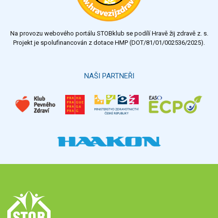
Na provozu webového portálu STOBklub se podílí Hravě žij zdravě z. s.
Projekt je spolufinancován z dotace HMP (DOT/81/01/002536/2025).
NAŠI PARTNEŘI