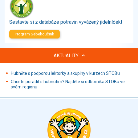
Zelenina
Brambory, luštěniny, houby
Sladkosti, slané výrobky
Sestavte si z databáze potravin vyvážený jídelníček!
Zmrzliny
Program Sebekoučink
Ochucovadla, přísady, sladidla
Sušené směsi
Polotovary, hotové pokrmy
AKTUALITY
Proteinové výrobky, doplňky stravy
Nápoje nealkoholické
Hubněte s podporou lektorky a skupiny v kurzech STOBu
Nápoje alkoholické
Chcete poradit s hubnutím? Najděte si odborníka STOBu ve
Restaurace, jídelny, hotová jídla
svém regionu
Fastfood
Studená kuchyně, lahůdkářské výrobky