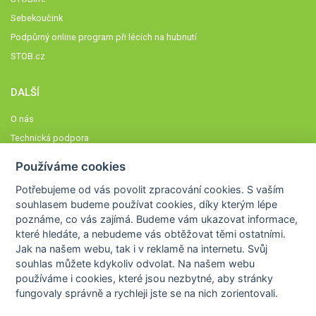
Sebekoučink
Podpůrný online program při lécích na hubnutí
STOB.cz
DALŠÍ
O nás
Technická podpora
Časté dotazy
Používáme cookies
Normy a zásady fungování STOBklubu
Potřebujeme od vás
povolit zpracování cookies
. S vaším
Členové STOBklubu
souhlasem budeme používat cookies, díky kterým lépe
Zásady nakládání s osobními údaji
poznáme,
co vás zajímá
. Budeme vám ukazovat
informace,
které hledáte
, a nebudeme vás obtěžovat těmi ostatními.
Otestujte se
Jak na našem webu, tak i v reklamě na internetu. Svůj
Spočítejte si
souhlas můžete kdykoliv odvolat. Na našem webu
Výzva 52
používáme i cookies, které jsou nezbytné
, aby stránky
fungovaly správně a rychleji jste se na nich zorientovali.