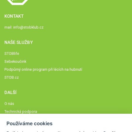
KONTAKT
mail:
info@stobklub.cz
NAŠE SLUŽBY
STOBlife
Sebekoučink
Podpůrný online program při lécích na hubnutí
STOB.cz
DALŠÍ
O nás
Technická podpora
Časté dotazy
Používáme cookies
Normy a zásady fungování STOBklubu