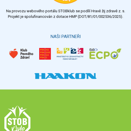
Na provozu webového portálu STOBklub se podílí Hravě žij zdravě z. s.
Projekt je spolufinancován z dotace HMP (DOT/81/01/002536/2025).
NAŠI PARTNEŘI