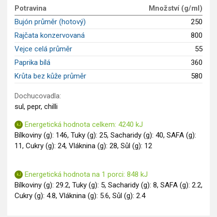
Potravina
Množství (g/ml)
Saláty
Bujón průměr (hotový)
250
Sladké pokrmy
Rajčata konzervovaná
800
Dezerty
Vejce celá průměr
55
Nápoje
Ostatní
Paprika bílá
360
Dětské recepty
Krůta bez kůže průměr
580
GLP-1 recepty
Dochucovadla:
sul, pepr, chilli
Energetická hodnota celkem: 4240 kJ
Bílkoviny (g): 146, Tuky (g): 25, Sacharidy (g): 40, SAFA (g):
11, Cukry (g): 24, Vláknina (g): 28, Sůl (g): 12
Energetická hodnota na 1 porci: 848 kJ
Bílkoviny (g): 29.2, Tuky (g): 5, Sacharidy (g): 8, SAFA (g): 2.2,
Cukry (g): 4.8, Vláknina (g): 5.6, Sůl (g): 2.4