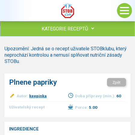
KATEGORIE RECEPTŮ
Všechny recepty
Upozornění: Jedná se o recept uživatele STOBklubu, který
Polévky
neprochází kontrolou a nemusí splňovat nutriční zásady
Studená kuchyně
STOBu.
Maso
drůbež
Plnene papriky
Zpět
hovězí, telecí
vepřové
Autor:
keepinka
Doba přípravy (min.):
60
vnitřnosti
ryby
Uživatelský recept
Porce:
5.00
zvěřina
ostatní maso
Omáčky
INGREDIENCE
Bezmasé a zeleninové