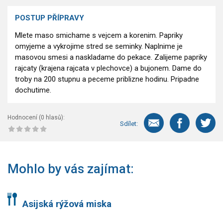
POSTUP PŘÍPRAVY
Mlete maso smichame s vejcem a korenim. Papriky
omyjeme a vykrojime stred se seminky. Naplnime je
masovou smesi a naskladame do pekace. Zalijeme papriky
rajcaty (krajena rajcata v plechovce) a bujonem. Dame do
troby na 200 stupnu a peceme priblizne hodinu. Pripadne
dochutime.
Hodnocení (
0
hlasů):
Sdílet:
Mohlo by vás zajímat:
Asijská rýžová miska