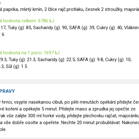
:
álivá paprika, mletý kmín, 2 lžíce rajč.protlaku, česnek 2 stroužky, major
á hodnota celkem: 6786 kJ
117, Tuky (g): 85, Sacharidy (g): 90, SAFA (g): 39, Cukry (g): 40, Vlákni
: 6
á hodnota na 1 porci: 1697 kJ
29.3, Tuky (g): 21.3, Sacharidy (g): 22.5, SAFA (g): 9.8, Cukry (g): 10,
.3, Sůl (g): 1.5
ÍPRAVY
v hrnci, vsypte nasekanou cibuli, po pěti minutách opékání přidejte če
eré koření a opékejte 5 minut. Přidejte maso a zprudka jej opečte ze
ak vše zalijte 300 ml horké vody, přidejte plechovku rajčat, majoránku
 a vše dobře osolte a opeřete. Nechte 20 minut probublávat. Nakone
ole.