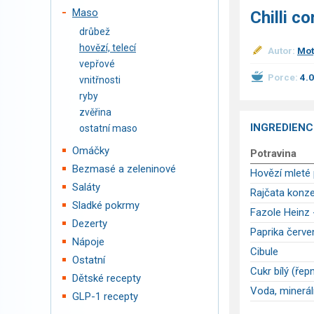
Maso
Chilli c
drůbež
hovězí, telecí
Autor:
Mot
vepřové
Porce:
4.
vnitřnosti
ryby
zvěřina
INGREDIENC
ostatní maso
Omáčky
Potravina
Bezmasé a zeleninové
Hovězí mleté
Saláty
Rajčata konz
Sladké pokrmy
Fazole Heinz 
Dezerty
Paprika červe
Nápoje
Cibule
Ostatní
Cukr bílý (řepn
Dětské recepty
Voda, minerál
GLP-1 recepty