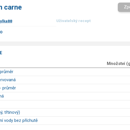
on carne
Zp
Uživatelský recept
ylka88
00
E
Množství (
 průměr
ervovaná
- průměr
ná
ý, třtinový)
ní vody bez příchutě