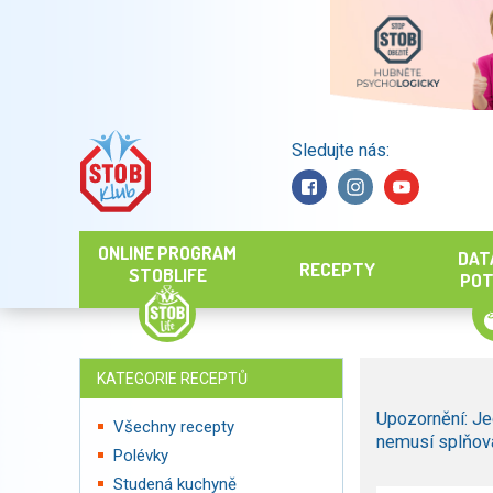
Sledujte nás:
Hledat
ONLINE PROGRAM
DAT
RECEPTY
STOBLIFE
POT
KATEGORIE RECEPTŮ
Upozornění: Je
Všechny recepty
nemusí splňova
Polévky
Studená kuchyně