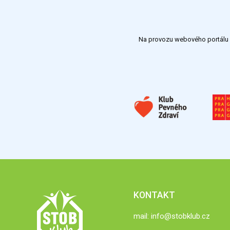
Na provozu webového portálu S
KONTAKT
mail:
info@stobklub.cz