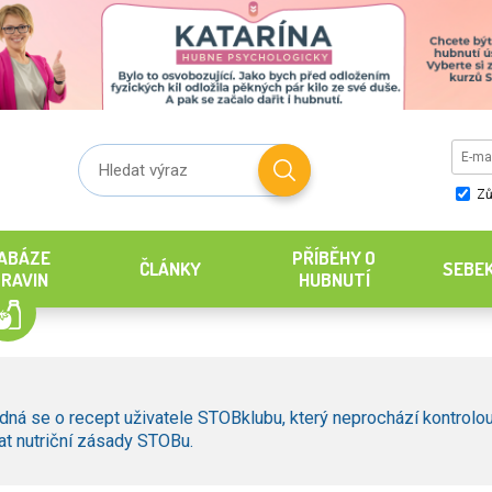
Zů
ABÁZE
PŘÍBĚHY O
ČLÁNKY
SEBE
RAVIN
HUBNUTÍ
dná se o recept uživatele STOBklubu, který neprochází kontrolou
t nutriční zásady STOBu.