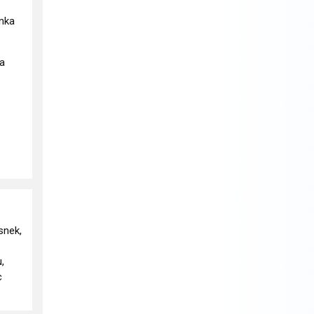
ánka
na
snek,
,
c