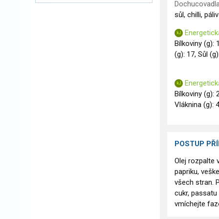
Dochucovadla
sůl, chilli, p
Energetick
Bílkoviny (g): 
(g): 17, Sůl (g)
Energetick
Bílkoviny (g): 
Vláknina (g): 4
POSTUP PŘ
Olej rozpalte 
papriku, vešk
všech stran. P
cukr, passatu
vmíchejte faz