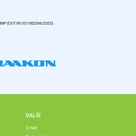
e HMP (DOT/81/01/002536/2025).
DALŠÍ
O nás