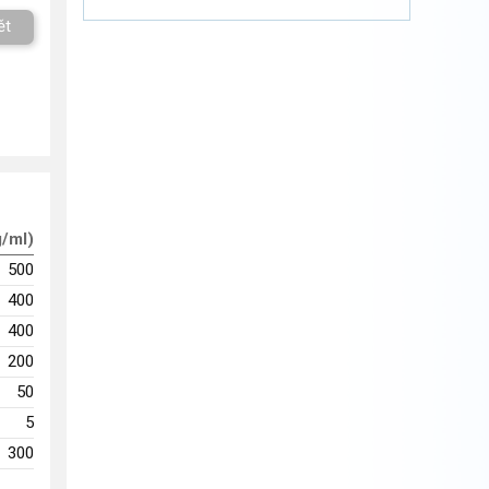
ět
g/ml)
500
400
400
200
50
5
300