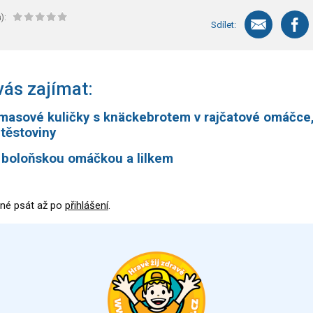
):
Sdílet:
ás zajímat:
masové kuličky s knäckebrotem v rajčatové omáčce
těstoviny
 boloňskou omáčkou a lilkem
né psát až po
přihlášení
.