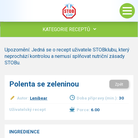
KATEGORIE RECEPTŮ
Všechny recepty
Upozornění: Jedná se o recept uživatele STOBklubu, který
Polévky
neprochází kontrolou a nemusí splňovat nutriční zásady
Studená kuchyně
STOBu.
Maso
drůbež
Polenta se zeleninou
Zpět
hovězí, telecí
vepřové
Autor:
Lenibear
Doba přípravy (min.):
30
vnitřnosti
ryby
Uživatelský recept
Porce:
6.00
zvěřina
ostatní maso
Omáčky
INGREDIENCE
Bezmasé a zeleninové