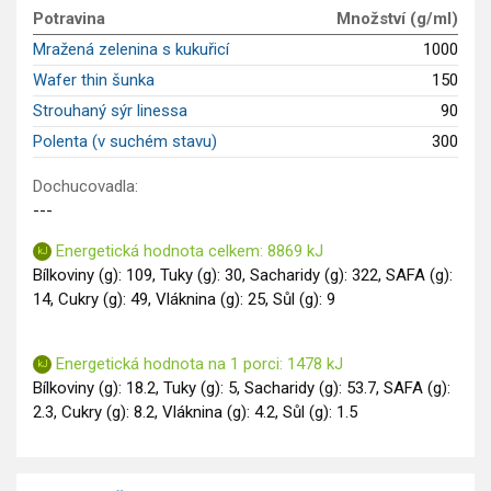
Potravina
Množství (g/ml)
Saláty
Mražená zelenina s kukuřicí
1000
Sladké pokrmy
Wafer thin šunka
150
Dezerty
Strouhaný sýr linessa
90
Nápoje
Ostatní
Polenta (v suchém stavu)
300
Dětské recepty
Dochucovadla:
GLP-1 recepty
---
Energetická hodnota celkem: 8869 kJ
Bílkoviny (g): 109, Tuky (g): 30, Sacharidy (g): 322, SAFA (g):
14, Cukry (g): 49, Vláknina (g): 25, Sůl (g): 9
Energetická hodnota na 1 porci: 1478 kJ
Bílkoviny (g): 18.2, Tuky (g): 5, Sacharidy (g): 53.7, SAFA (g):
2.3, Cukry (g): 8.2, Vláknina (g): 4.2, Sůl (g): 1.5