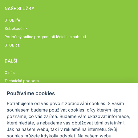
NAŠE SLUŽBY
STOBlife
Sebekoučink
Podpůrný online program při lécích na hubnutí
STOB.cz
DALŠÍ
O nás
Technická podpora
Časté dotazy
Používáme cookies
Normy a zásady fungování STOBklubu
Potřebujeme od vás
povolit zpracování cookies
. S vaším
Členové STOBklubu
souhlasem budeme používat cookies, díky kterým lépe
Zásady nakládání s osobními údaji
poznáme,
co vás zajímá
. Budeme vám ukazovat
informace,
které hledáte
, a nebudeme vás obtěžovat těmi ostatními.
Otestujte se
Jak na našem webu, tak i v reklamě na internetu. Svůj
Spočítejte si
souhlas můžete kdykoliv odvolat. Na našem webu