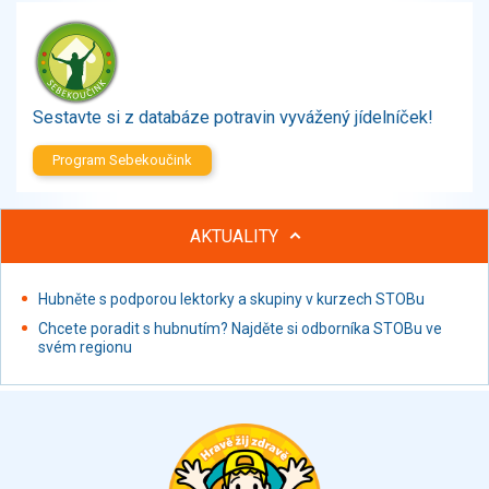
Zelenina
Brambory, luštěniny, houby
Sladkosti, slané výrobky
Zmrzliny
Sestavte si z databáze potravin vyvážený jídelníček!
Ochucovadla, přísady, sladidla
Sušené směsi
Program Sebekoučink
Polotovary, hotové pokrmy
Proteinové výrobky, doplňky stravy
AKTUALITY
Nápoje nealkoholické
Nápoje alkoholické
Restaurace, jídelny, hotová jídla
Hubněte s podporou lektorky a skupiny v kurzech STOBu
Fastfood
Chcete poradit s hubnutím? Najděte si odborníka STOBu ve
svém regionu
Studená kuchyně, lahůdkářské výrobky