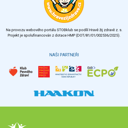
Na provozu webového portálu STOBklub se podílí Hravě žij zdravě z. s.
Projekt je spolufinancován z dotace HMP (DOT/81/01/002536/2025).
NAŠI PARTNEŘI