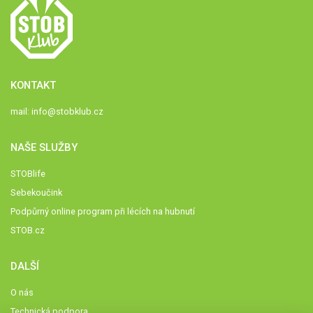
KONTAKT
mail:
info@stobklub.cz
NAŠE SLUŽBY
STOBlife
Sebekoučink
Podpůrný online program při lécích na hubnutí
STOB.cz
DALŠÍ
O nás
Technická podpora