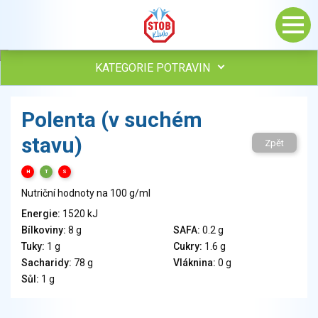
KATEGORIE POTRAVIN
Maso, drůbež, ryby, uzeniny
Polenta (v suchém
Vejce
stavu)
Mléko
Zpět
Mléčné výrobky
H
T
S
Sýry
Nutriční hodnoty na 100 g/ml
Veganské a vegetariánské výrobky
Tuky
Energie:
1520 kJ
Bílkoviny:
8 g
SAFA:
0.2 g
Obiloviny, mouka, cereální výrobky
Tuky:
1 g
Cukry:
1.6 g
Chléb, pečivo, křehké chleby, pufované výrobky
Sacharidy:
78 g
Vláknina:
0 g
Přílohy
Sůl:
1 g
Ovoce
Ořechy, semena