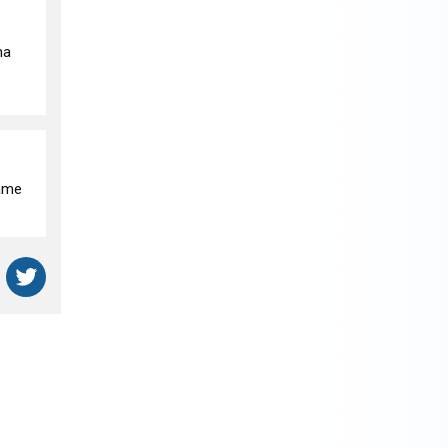
na
dáme