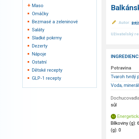
Maso
Balkáns
Omáčky
Bezmasé a zeleninové
Autor:
pej
Saláty
Uživatelský r
Sladké pokrmy
Dezerty
Nápoje
INGREDIENC
Ostatní
Potravina
Dětské recepty
Tvaroh tvrdý 
GLP-1 recepty
Voda, minerál
Dochucovadla
sůl
Energetick
Bílkoviny (g): 
(g): 0