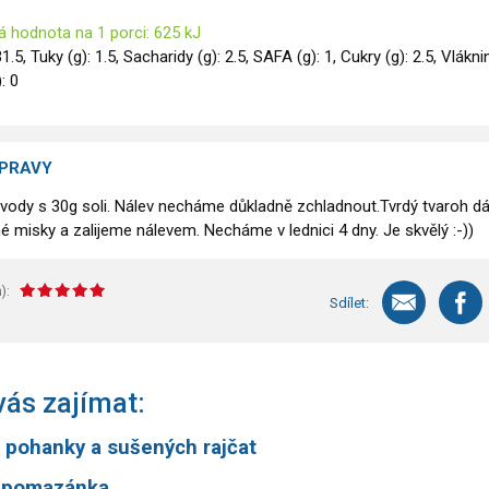
á hodnota na 1 porci: 625 kJ
31.5, Tuky (g): 1.5, Sacharidy (g): 2.5, SAFA (g): 1, Cukry (g): 2.5, Vlákni
): 0
ÍPRAVY
 vody s 30g soli. Nálev necháme důkladně zchladnout.Tvrdý tvaroh 
é misky a zalijeme nálevem. Necháme v lednici 4 dny. Je skvělý :-))
):
Sdílet:
ás zajímat:
z pohanky a sušených rajčat
 pomazánka