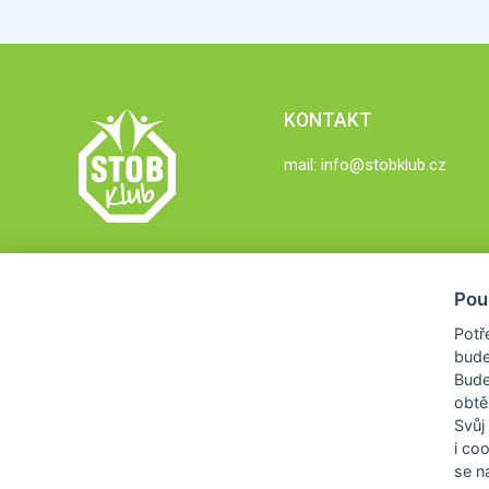
KONTAKT
mail:
info@stobklub.cz
Pou
Potř
bude
Bud
obtě
Svůj
i co
se na