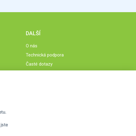
DALŠÍ
O nás
Technická podpora
Časté dotazy
Normy a zásady fungování STOBklubu
Členové STOBklubu
Zásady nakládání s osobními údaji
Otestujte se
Spočítejte si
etu.
Výzva 52
jste