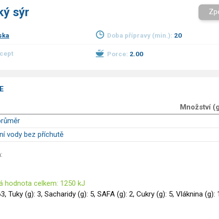
ký sýr
Zp
ska
Doba přípravy (min.):
20
ecept
Porce:
2.00
E
Množství (
průměr
ní vody bez příchutě
:
á hodnota celkem: 1250 kJ
63, Tuky (g): 3, Sacharidy (g): 5, SAFA (g): 2, Cukry (g): 5, Vláknina (g): 