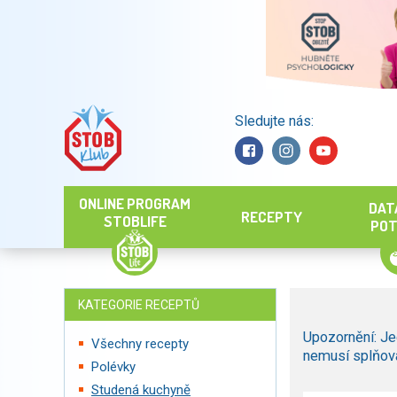
Sledujte nás:
Hledat
ONLINE PROGRAM
DAT
RECEPTY
STOBLIFE
POT
KATEGORIE RECEPTŮ
Upozornění: Je
Všechny recepty
nemusí splňova
Polévky
Studená kuchyně