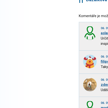
Komentáře je mož
06. 0
asla
Urči
inspi
06. 0
fili
Taky
06. 0
zde
Uděl
06. 0
mar