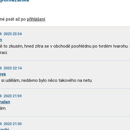
né psát až po
přihlášení
.
9. 2023 23:34
n
tě to zkusím, hned zítra se v obchodě poohlédnu po tvrdém tvarohu. 
raci.
9. 2023 22:14
pova
 si udělám, nedávno bylo něco takového na netu.
9. 2023 21:59
nalan
ám.
9. 2023 21:30
tashi