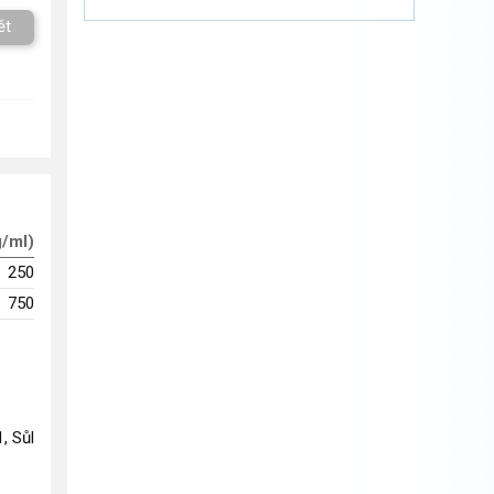
ět
g/ml)
250
750
1, Sůl