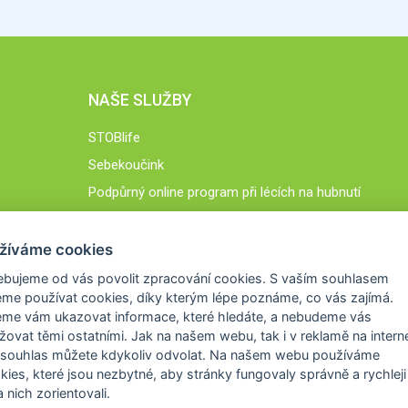
NAŠE SLUŽBY
STOBlife
Sebekoučink
Podpůrný online program při lécích na hubnutí
STOB.cz
žíváme cookies
ebujeme od vás
povolit zpracování cookies
. S vaším souhlasem
me používat cookies, díky kterým lépe poznáme,
co vás zajímá
.
eme vám ukazovat
informace, které hledáte
, a nebudeme vás
žovat těmi ostatními. Jak na našem webu, tak i v reklamě na intern
 souhlas můžete kdykoliv odvolat. Na našem webu
používáme
okies, které jsou nezbytné
, aby stránky fungovaly správně a rychleji 
 nich zorientovali.