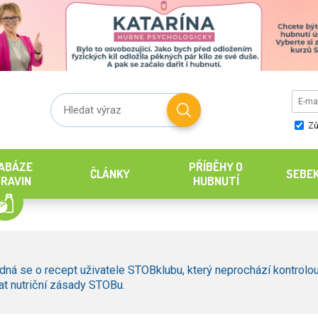
Zů
ABÁZE
PŘÍBĚHY O
ČLÁNKY
SEBE
RAVIN
HUBNUTÍ
dná se o recept uživatele STOBklubu, který neprochází kontrolou
t nutriční zásady STOBu.