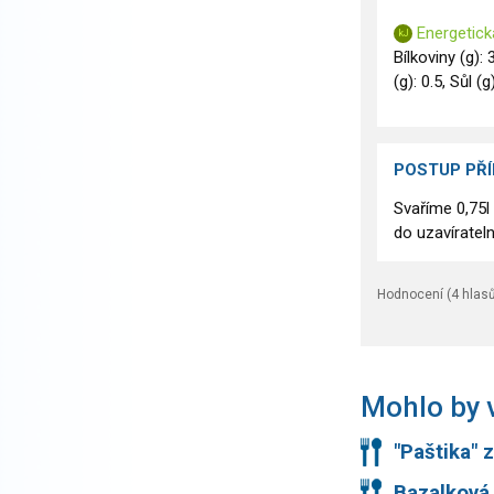
Energetick
Bílkoviny (g): 
(g): 0.5, Sůl (g
POSTUP PŘ
Svaříme 0,75l
do uzavírateln
Hodnocení (
4
hlasů
Mohlo by v
"Paštika" 
Bazalková