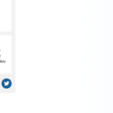
o
é
ťávu