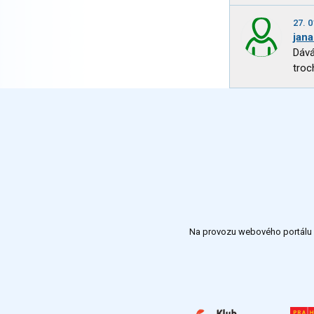
27. 0
jan
Dává
troc
Na provozu webového portálu S