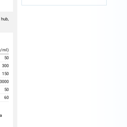
 hub,
g/ml)
50
300
150
3000
50
60
na