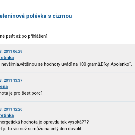
eleninová polévka s cizrnou
né psát až po
přihlášení
.
3. 2011 06:29
retinka
i nevšimla,většinou se hodnoty uvádí na 100 gramů.Díky, Apolenko¨.
3. 2011 13:37
lena
ota je pro šest porcí.
3. 2011 12:26
retinka
nergetická hodnota je opravdu tak vysoká???
ť je to víc než si můžu na celý den dovolit.