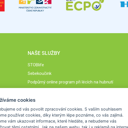
NAŠE SLUŽBY
STOBlife
Sebekoučink
Podpůrný online program při lécích na hubnutí
STOB.cz
žíváme cookies
ebujeme od vás
povolit zpracování cookies
. S vaším souhlasem
me používat cookies, díky kterým lépe poznáme,
co vás zajímá
.
eme vám ukazovat
informace, které hledáte
, a nebudeme vás
žovat těmi ostatními. Jak na našem webu, tak i v reklamě na intern