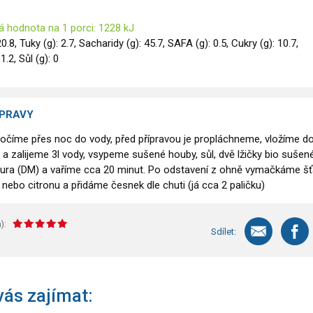
á hodnota na 1 porci: 1228 kJ
20.8, Tuky (g): 2.7, Sacharidy (g): 45.7, SAFA (g): 0.5, Cukry (g): 10.7,
1.2, Sůl (g): 0
ÍPRAVY
očíme přes noc do vody, před přípravou je propláchneme, vložíme d
 a zalijeme 3l vody, vsypeme sušené houby, sůl, dvě lžičky bio sušen
tura (DM) a vaříme cca 20 minut. Po odstavení z ohně vymačkáme š
 nebo citronu a přidáme česnek dle chuti (já cca 2 paličku)
):
Sdílet:
ás zajímat: