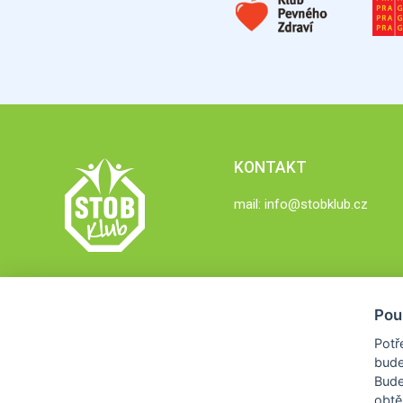
KONTAKT
mail:
info@stobklub.cz
Pou
Potř
bude
Bud
obtě