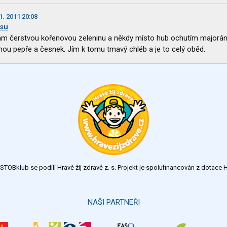
1. 2011 20:08
asu
m čerstvou kořenovou zeleninu a někdy místo hub ochutím majorá
hou pepře a česnek. Jím k tomu tmavý chléb a je to celý oběd.
TOBklub se podílí Hravě žij zdravě z. s. Projekt je spolufinancován z dotac
NAŠI PARTNEŘI