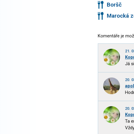
Boršč
Marocká z
Komentáře je mož
21. 0
Kop
Já s
20. 0
apo
Hodn
20. 0
Kop
Ta e
Vždy