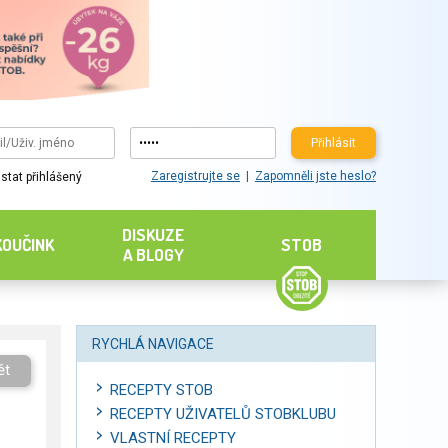
Přihlásit
Zaregistrujte se
Zapomněli jste heslo?
stat přihlášený
DISKUZE
KOUČINK
STOB
A BLOGY
RYCHLÁ NAVIGACE
ět
RECEPTY STOB
RECEPTY UŽIVATELŮ STOBKLUBU
VLASTNÍ RECEPTY