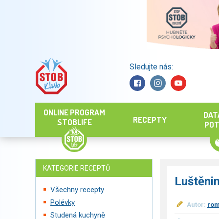
Sledujte nás:
Hledat
ONLINE PROGRAM
DAT
RECEPTY
STOBLIFE
POT
KATEGORIE RECEPTŮ
Luštěni
Všechny recepty
Polévky
Autor:
rom
Studená kuchyně