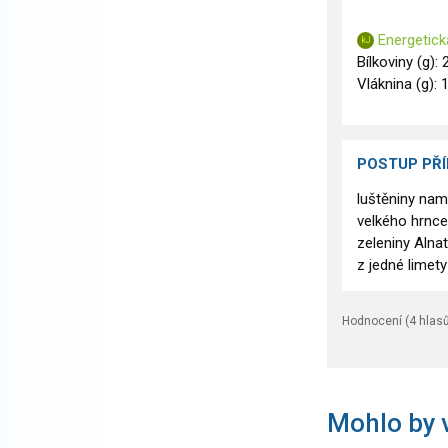
Energetick
Bílkoviny (g): 
Vláknina (g): 1
POSTUP PŘ
luštěniny nam
velkého hrnce
zeleniny Alna
z jedné limety
Hodnocení (
4
hlasů
Mohlo by v