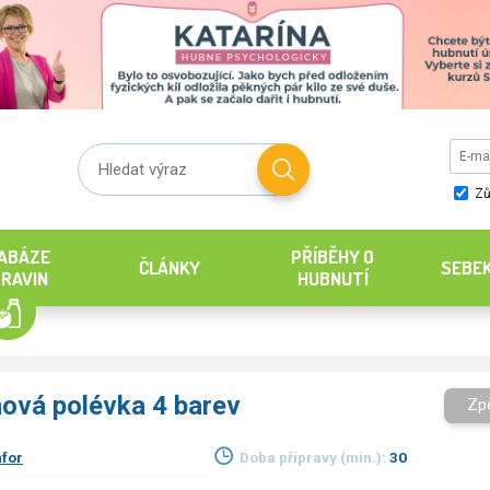
Zů
ABÁZE
PŘÍBĚHY O
ČLÁNKY
SEBE
RAVIN
HUBNUTÍ
nová polévka 4 barev
Zp
for
Doba přípravy (min.):
30