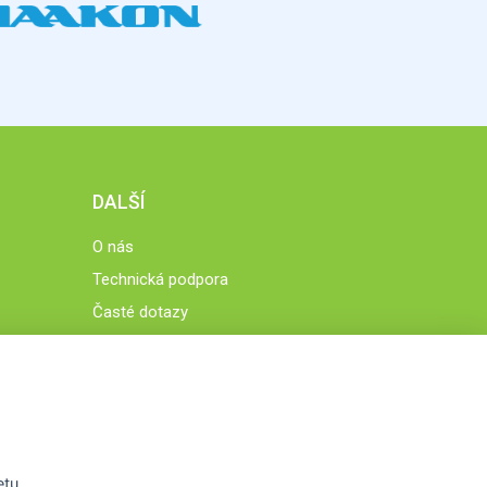
DALŠÍ
O nás
Technická podpora
Časté dotazy
Normy a zásady fungování STOBklubu
Členové STOBklubu
Zásady nakládání s osobními údaji
Otestujte se
Spočítejte si
etu.