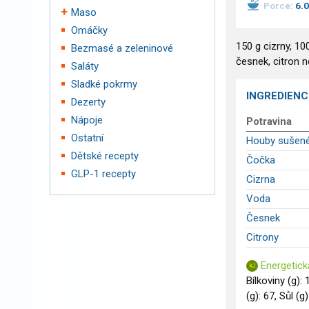
Porce:
6.
Maso
Omáčky
150 g cizrny, 1
Bezmasé a zeleninové
česnek, citron n
Saláty
Sladké pokrmy
INGREDIENC
Dezerty
Nápoje
Potravina
Ostatní
Houby sušen
Dětské recepty
Čočka
GLP-1 recepty
Cizrna
Voda
Česnek
Citrony
Energetick
Bílkoviny (g): 
(g): 67, Sůl (g)