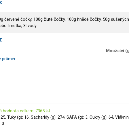
00
00g červené čočky, 100g žluté čočky, 100g hnědé čočky, 50g sušených
ebo limetka, 3l vody
E
Množství (
é průměr
á hodnota celkem: 7365 kJ
125, Tuky (g): 16, Sacharidy (g): 274, SAFA (g): 3, Cukry (g): 64, Vlákni
: 0