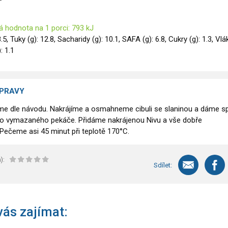
á hodnota na 1 porci: 793 kJ
8.5, Tuky (g): 12.8, Sacharidy (g): 10.1, SAFA (g): 6.8, Cukry (g): 1.3, Vl
): 1.1
ÍPRAVY
me dle návodu. Nakrájíme a osmahneme cibuli se slaninou a dáme s
do vymazaného pekáče. Přidáme nakrájenou Nivu a vše dobře
ečeme asi 45 minut při teplotě 170°C.
):
Sdílet:
ás zajímat: