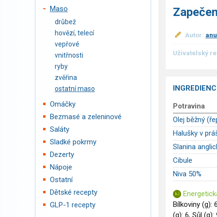
Maso
Zapečen
drůbež
hovězí, telecí
Autor:
anu
vepřové
Uživatelský r
vnitřnosti
ryby
zvěřina
INGREDIENC
ostatní maso
Omáčky
Potravina
Bezmasé a zeleninové
Olej běžný (ř
Saláty
Halušky v prá
Sladké pokrmy
Slanina anglic
Dezerty
Cibule
Nápoje
Niva 50%
Ostatní
Dětské recepty
Energetick
Bílkoviny (g): 
GLP-1 recepty
(g): 6, Sůl (g):