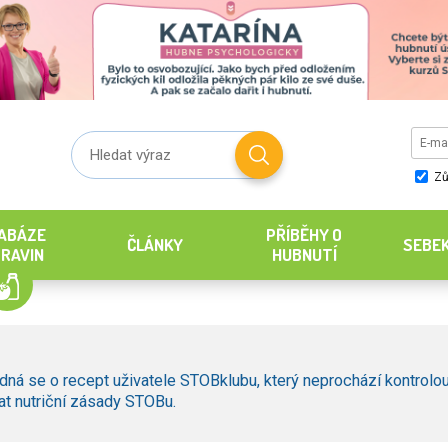
Zů
ABÁZE
PŘÍBĚHY O
ČLÁNKY
SEBE
RAVIN
HUBNUTÍ
dná se o recept uživatele STOBklubu, který neprochází kontrolou
t nutriční zásady STOBu.