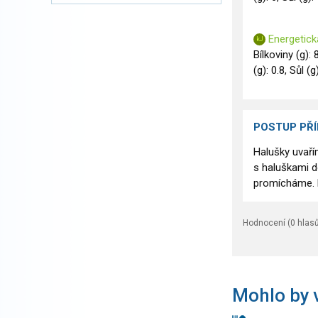
Energetick
Bílkoviny (g): 
(g): 0.8, Sůl (g
POSTUP PŘ
Halušky uvaří
s haluškami 
promícháme. P
Hodnocení (
0
hlasů
Mohlo by v