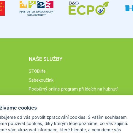
NAŠE SLUŽBY
STOBlife
Sebekoučink
Podpůrný online program při lécích na hubnutí
STOB.cz
žíváme cookies
ebujeme od vás
povolit zpracování cookies
. S vaším souhlasem
me používat cookies, díky kterým lépe poznáme,
co vás zajímá
.
eme vám ukazovat
informace, které hledáte
, a nebudeme vás