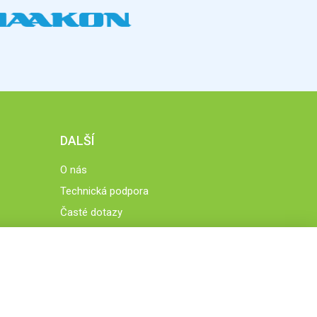
DALŠÍ
O nás
Technická podpora
Časté dotazy
Normy a zásady fungování STOBklubu
Členové STOBklubu
Zásady nakládání s osobními údaji
Otestujte se