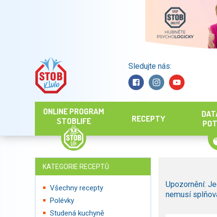
Sledujte nás:
Hledat
ONLINE PROGRAM
DAT
RECEPTY
STOBLIFE
POT
KATEGORIE RECEPTŮ
Upozornění: Je
Všechny recepty
nemusí splňova
Polévky
Studená kuchyně