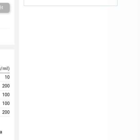
ět
g/ml)
10
200
100
100
200
na