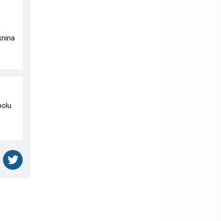
áknina
polu