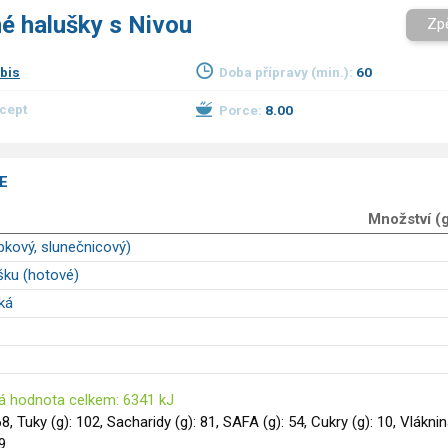
é halušky s Nivou
Zp
bis
Doba přípravy (min.):
60
ecept
Porce:
8.00
E
Množství (
epkový, slunečnicový)
šku (hotové)
ká
á hodnota celkem: 6341 kJ
68, Tuky (g): 102, Sacharidy (g): 81, SAFA (g): 54, Cukry (g): 10, Vlákni
 9