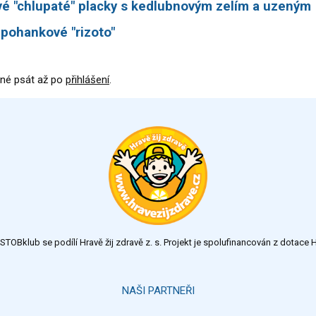
é "chlupaté" placky s kedlubnovým zelím a uzeným
pohankové "rizoto"
né psát až po
přihlášení
.
TOBklub se podílí Hravě žij zdravě z. s. Projekt je spolufinancován z dotac
NAŠI PARTNEŘI