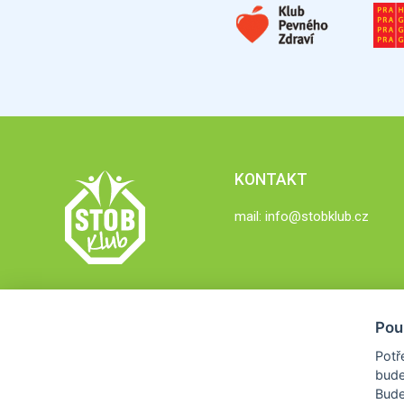
KONTAKT
mail:
info@stobklub.cz
Pou
Potř
bude
Bud