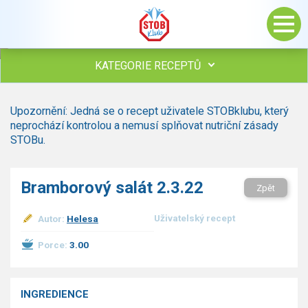
KATEGORIE RECEPTŮ
Všechny recepty
Upozornění: Jedná se o recept uživatele STOBklubu, který
Polévky
neprochází kontrolou a nemusí splňovat nutriční zásady
Studená kuchyně
STOBu.
Maso
Omáčky
Bramborový salát 2.3.22
Zpět
Bezmasé a zeleninové
Saláty
Uživatelský recept
Autor:
Helesa
Sladké pokrmy
Dezerty
Porce:
3.00
Nápoje
Ostatní
INGREDIENCE
Dětské recepty