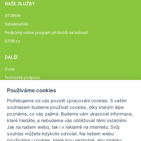
NAŠE SLUŽBY
STOBlife
Sebekoučink
Podpůrný online program při lécích na hubnutí
STOB.cz
DALŠÍ
O nás
Technická podpora
Časté dotazy
Používáme cookies
Normy a zásady fungování STOBklubu
Potřebujeme od vás
povolit zpracování cookies
. S vaším
Členové STOBklubu
souhlasem budeme používat cookies, díky kterým lépe
Zásady nakládání s osobními údaji
poznáme,
co vás zajímá
. Budeme vám ukazovat
informace,
které hledáte
, a nebudeme vás obtěžovat těmi ostatními.
Otestujte se
Jak na našem webu, tak i v reklamě na internetu. Svůj
Spočítejte si
souhlas můžete kdykoliv odvolat. Na našem webu
Výzva 52
používáme i cookies, které jsou nezbytné
, aby stránky