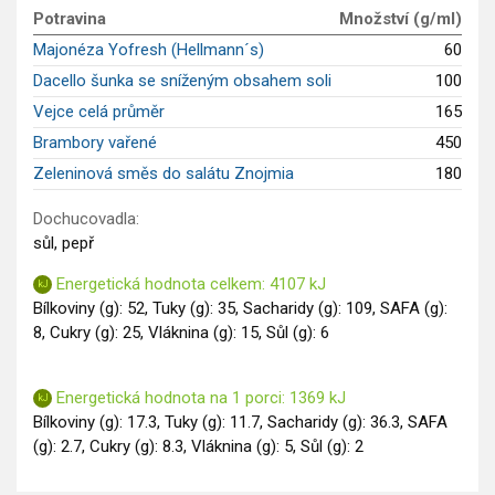
GLP-1 recepty
Potravina
Množství (g/ml)
Majonéza Yofresh (Hellmann´s)
60
Dacello šunka se sníženým obsahem soli
100
Vejce celá průměr
165
Brambory vařené
450
Zeleninová směs do salátu Znojmia
180
Dochucovadla:
sůl, pepř
Energetická hodnota celkem: 4107 kJ
Bílkoviny (g): 52, Tuky (g): 35, Sacharidy (g): 109, SAFA (g):
8, Cukry (g): 25, Vláknina (g): 15, Sůl (g): 6
Energetická hodnota na 1 porci: 1369 kJ
Bílkoviny (g): 17.3, Tuky (g): 11.7, Sacharidy (g): 36.3, SAFA
(g): 2.7, Cukry (g): 8.3, Vláknina (g): 5, Sůl (g): 2