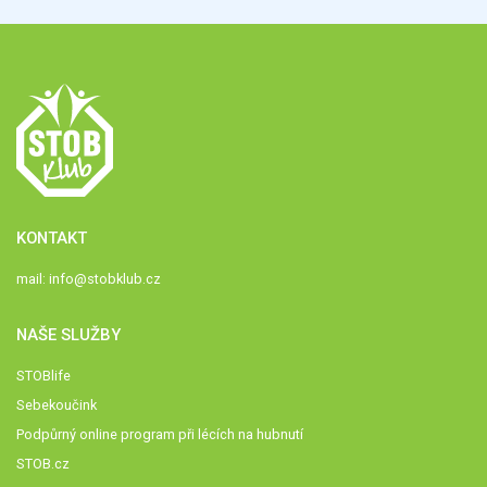
KONTAKT
mail:
info@stobklub.cz
NAŠE SLUŽBY
STOBlife
Sebekoučink
Podpůrný online program při lécích na hubnutí
STOB.cz