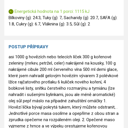
Energetická hodnota na 1 porci: 1115 kJ
Bílkoviny (g): 24.3, Tuky (g): 7, Sacharidy (g): 20.7, SAFA (g):
1.8, Cukry (g): 6.7, Vláknina (g): 3.5, Sůl (g): 2
POSTUP PŘÍPRAVY
asi 1000 g hovězích nebo telecích líček 300 g kořenové
zeleniny (mrkev, petržel, celer) nakrájené na kousky, 100 g
nakrájené cibule 200 ml červeného vína 500 ml demi glace,
které jsem nahradil gelovým hovězím vývarem 3 polévkové
lžíce rajčatového protlaku 6 kuliček nového koření, 4
bobkové listy, snítku čerstvého rozmarýnu a tymiánu (lze
nahradit i sušenými bylinkami, jsou ale méně aromatické)
olej sůl pepř máslo na případné zahuštění omáčky 1.
Hovězí líčka bývají pokrytá tukem, který můžete odstranit, .
Jednotlivé porce masa osolíme a opepříme z obou stran a
zprudka opečeme na rozpáleném oleji. 2. Opečené maso
vyjmeme z hrnce a ve výpeku orestujeme kořenovou