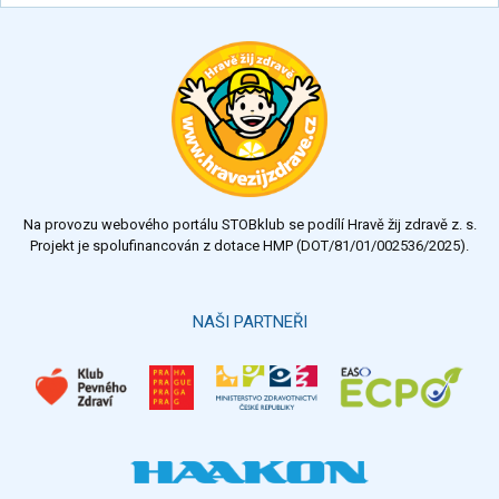
Na provozu webového portálu STOBklub se podílí Hravě žij zdravě z. s.
Projekt je spolufinancován z dotace HMP (DOT/81/01/002536/2025).
NAŠI PARTNEŘI