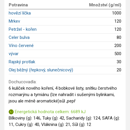
Potravina
Množství (g/ml)
Saláty
hovězí líčka
1000
Sladké pokrmy
Mrkev
120
Dezerty
Petržel - kořen
120
Nápoje
Ostatní
Celer bulva
80
Dětské recepty
Víno červené
200
GLP-1 recepty
vývar
500
Rajský protlak
30
Olej běžný (řepkový, slunečnicový)
20
Dochucovadla:
6 kuliček nového koření, 4 bobkové listy, snítku čerstvého
rozmarýnu a tymiánu (lze nahradit i sušenými bylinkami,
jsou ale méně aromatické)sůl ,pepř
Energetická hodnota celkem: 6689 kJ
Bílkoviny (g): 146, Tuky (g): 42, Sacharidy (g): 124, SAFA (g):
11, Cukry (g): 40, Vláknina (g): 21, Sůl (g): 12