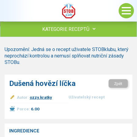
KATEGORIE RECEPTŮ
Všechny recepty
Upozornění: Jedná se o recept uživatele STOBklubu, který
Polévky
neprochází kontrolou a nemusí splňovat nutriční zásady
Studená kuchyně
STOBu.
Maso
drůbež
Dušená hovězí líčka
Zpět
hovězí, telecí
vepřové
Uživatelský recept
Autor:
ozzy.kratky
vnitřnosti
ryby
Porce:
6.00
zvěřina
ostatní maso
Omáčky
INGREDIENCE
Bezmasé a zeleninové