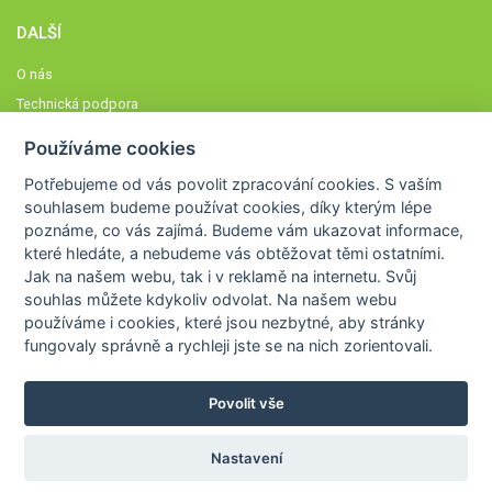
DALŠÍ
O nás
Technická podpora
Časté dotazy
Používáme cookies
Normy a zásady fungování STOBklubu
Potřebujeme od vás
povolit zpracování cookies
. S vaším
Členové STOBklubu
souhlasem budeme používat cookies, díky kterým lépe
Zásady nakládání s osobními údaji
poznáme,
co vás zajímá
. Budeme vám ukazovat
informace,
které hledáte
, a nebudeme vás obtěžovat těmi ostatními.
Otestujte se
Jak na našem webu, tak i v reklamě na internetu. Svůj
Spočítejte si
souhlas můžete kdykoliv odvolat. Na našem webu
Výzva 52
používáme i cookies, které jsou nezbytné
, aby stránky
fungovaly správně a rychleji jste se na nich zorientovali.
Povolit vše
COPYRIGHT © 2026
STOB
WWW.STOB.CZ
,
KLUB
WWW.HRAVEZIJZDRAVE.CZ
Nastavení