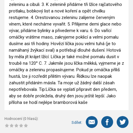
zeleninu a cibuli. 3. K zelenině přidáme tři lžíce rajčatového
protlaku, bobkový list a nové koření a opět chvilku
restujeme. 4. Orestovanou zeleninu zalijeme červeným
vínem, které necháme vyvařit. 5. Přilijeme demi glace nebo
vývar, přidáme bylinky a přivedeme k varu. 6. Do vařící
omáčky vrátíme maso, zakryjeme poklicí a velmi pomalu
dusíme asi tři hodiny. Hovězí líčka jsou velmi tuhá (je to
namáhaný žvýkací sval) a potřebují dlouhé dušení. Hotová
by měla jít krájet lžící. Líčka je také možné pomalu dusit v
troubě na 120° C. 7. Jakmile jsou líčka měkká, vyjmeme je z
omáčky a zeleninu propasírujeme. Pokud je omáčka příliš
hustá, lze ji rozředit přilitím vývaru. Řídkou lze naopak
zahustit přidáním másla. Ta moje už žádný další zásah
nepotřebovala. Tip:Líčka se vyplatí připravit den předem,
aby se dobře proležela, druhý den jsou ještě lepší. Jako
příloha se hodí nejlépe bramborová kaše
Hodnocení (
0
hlasů):
Sdílet: