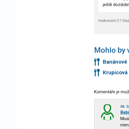
ještě dozdob
Hodnocení (
17
hlas
Mohlo by v
Banánové 
Krupicová 
Komentáře je mož
06. 0
Bab
Musí
mimo