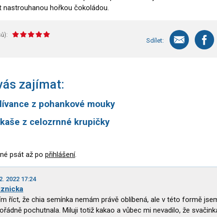
it nastrouhanou hořkou čokoládou.
ů):
Sdílet:
ás zajímat:
lívance z pohankové mouky
kaše z celozrnné krupičky
né psát až po
přihlášení
.
2. 2022 17:24
iznicka
m říct, že chia semínka nemám právě oblíbená, ale v této formě jsem
řádně pochutnala. Miluji totiž kakao a vůbec mi nevadilo, že svačink