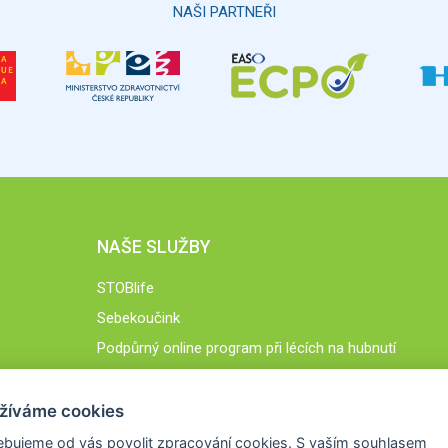
NAŠI PARTNEŘI
NAŠE SLUŽBY
STOBlife
Sebekoučink
Podpůrný online program při lécích na hubnutí
STOB.cz
žíváme cookies
ebujeme od vás
povolit zpracování cookies
. S vaším souhlasem