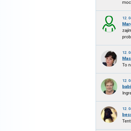
moc 
12. 0
Mar
zají
prob
12. 0
Mas
To n
12. 0
bab
Ingr
12. 0
bes
Tent