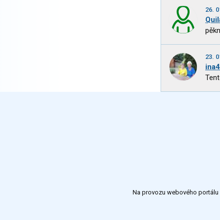
26. 0
Quil
pěkn
23. 0
ina
Tent
Na provozu webového portálu S