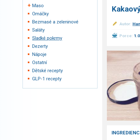
Maso
Kakaový
Omáčky
Bezmasé a zeleninové
Autor:
Han
Saláty
Porce:
1.
Sladké pokrmy
Dezerty
Nápoje
Ostatní
Dětské recepty
GLP-1 recepty
INGREDIENC