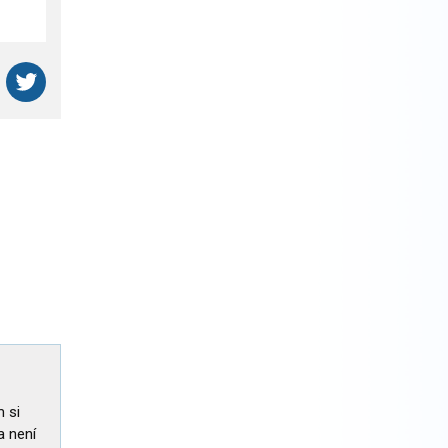
 si
a není