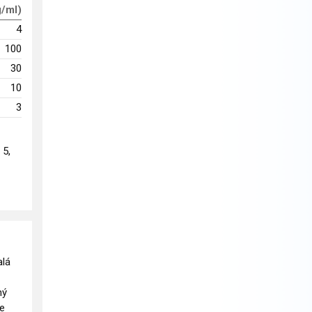
g/ml)
4
100
30
10
3
 5,
alá
ný
te