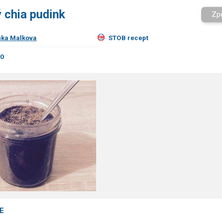
 chia pudink
Zp
ka Malkova
STOB recept
00
E