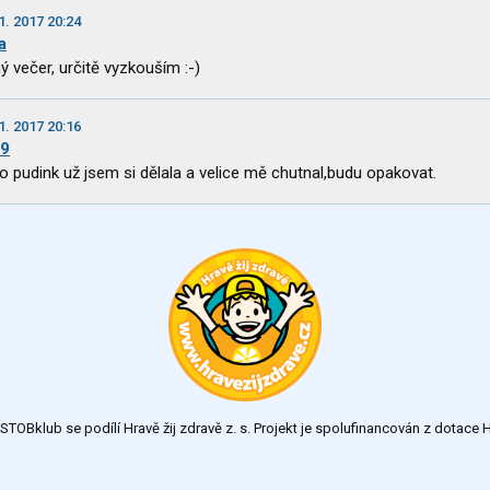
1. 2017 20:24
a
ý večer, určitě vyzkouším :-)
1. 2017 20:16
49
o pudink už jsem si dělala a velice mě chutnal,budu opakovat.
TOBklub se podílí Hravě žij zdravě z. s. Projekt je spolufinancován z dotac