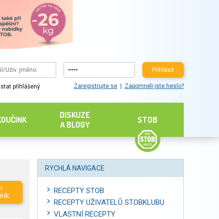
Přihlásit
Zaregistrujte se
Zapomněli jste heslo?
stat přihlášený
DISKUZE
KOUČINK
STOB
A BLOGY
RYCHLÁ NAVIGACE
m
RECEPTY STOB
ink
RECEPTY UŽIVATELŮ STOBKLUBU
VLASTNÍ RECEPTY