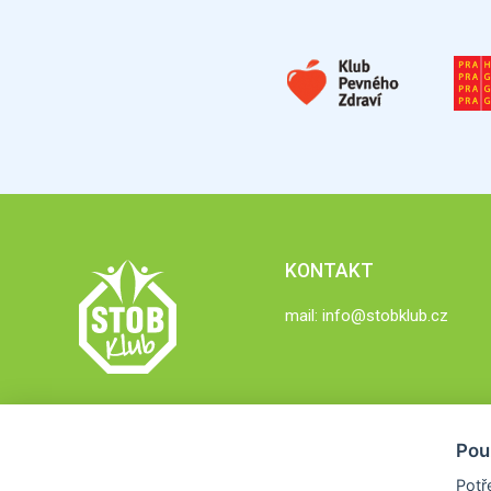
KONTAKT
mail:
info@stobklub.cz
Pou
Potř