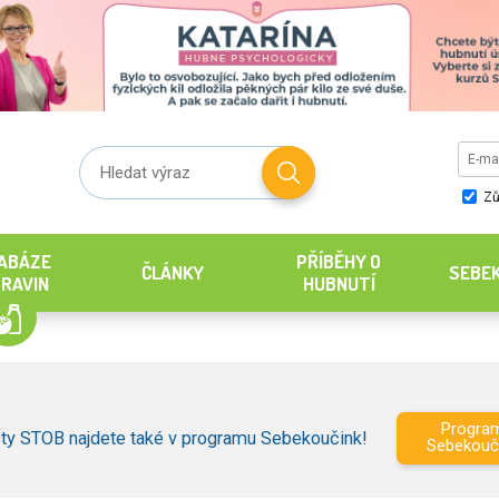
Zů
ABÁZE
PŘÍBĚHY O
ČLÁNKY
SEBE
RAVIN
HUBNUTÍ
Progra
ty STOB najdete také v programu Sebekoučink!
Sebekouč