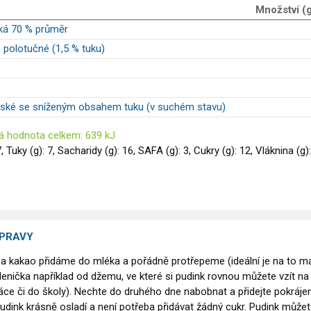
Množství (
ká 70 % průměr
 polotučné (1,5 % tuku)
ské se sníženým obsahem tuku (v suchém stavu)
á hodnota celkem: 639 kJ
7, Tuky (g): 7, Sacharidy (g): 16, SAFA (g): 3, Cukry (g): 12, Vláknina (g):
ÍPRAVY
a kakao přidáme do mléka a pořádně protřepeme (ideální je na to m
lenička například od džemu, ve které si pudink rovnou můžete vzít na
áce či do školy). Nechte do druhého dne nabobnat a přidejte pokráje
pudink krásně osladí a není potřeba přidávat žádný cukr. Pudink může