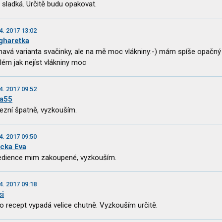
sladká. Určitě budu opakovat.
4. 2017 13:02
gharetka
mavá varianta svačinky, ale na mě moc vlákniny:-) mám spíše opačný
lém jak nejíst vlákniny moc
4. 2017 09:52
a55
ezní špatně, vyzkouším.
4. 2017 09:50
icka Eva
edience mim zakoupené, vyzkouším.
4. 2017 09:18
si
o recept vypadá velice chutně. Vyzkouším určitě.