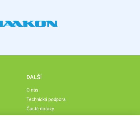
DALŠÍ
O nás
Technická podpora
Časté dotazy
Normy a zásady fungování STOBklubu
Členové STOBklubu
Zásady nakládání s osobními údaji