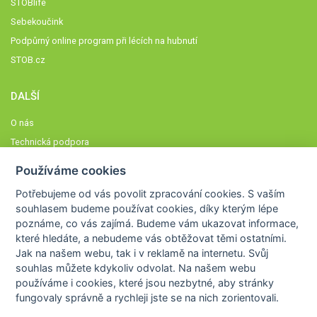
STOBlife
Sebekoučink
Podpůrný online program při lécích na hubnutí
STOB.cz
DALŠÍ
O nás
Technická podpora
Časté dotazy
Používáme cookies
Normy a zásady fungování STOBklubu
Potřebujeme od vás
povolit zpracování cookies
. S vaším
Členové STOBklubu
souhlasem budeme používat cookies, díky kterým lépe
Zásady nakládání s osobními údaji
poznáme,
co vás zajímá
. Budeme vám ukazovat
informace,
které hledáte
, a nebudeme vás obtěžovat těmi ostatními.
Otestujte se
Jak na našem webu, tak i v reklamě na internetu. Svůj
Spočítejte si
souhlas můžete kdykoliv odvolat. Na našem webu
Výzva 52
používáme i cookies, které jsou nezbytné
, aby stránky
fungovaly správně a rychleji jste se na nich zorientovali.