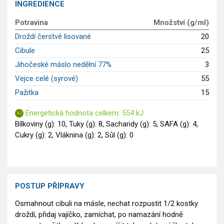
INGREDIENCE
GLP-1 recepty
Potravina
Množství (g/ml)
Droždí čerstvé lisované
20
Cibule
25
Jihočeské máslo nedělní 77%
3
Vejce celé (syrové)
55
Pažitka
15
Energetická hodnota celkem: 554 kJ
Bílkoviny (g): 10, Tuky (g): 8, Sacharidy (g): 5, SAFA (g): 4,
Cukry (g): 2, Vláknina (g): 2, Sůl (g): 0
POSTUP PŘÍPRAVY
Osmahnout cibuli na másle, nechat rozpustit 1/2 kostky
droždí, přidaj vajíčko, zamíchat, po namazání hodně