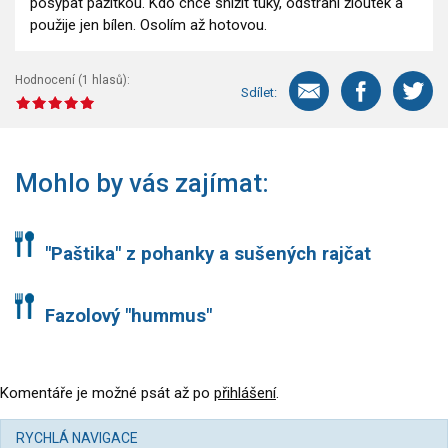
posypat pažitkou. Kdo chce snížit tuky, odstraní žloutek a
použije jen bílen. Osolím až hotovou.
Hodnocení (
1
hlasů):
Sdílet:
Mohlo by vás zajímat:
"Paštika" z pohanky a sušených rajčat
Fazolový "hummus"
Komentáře je možné psát až po
přihlášení
.
RYCHLÁ NAVIGACE