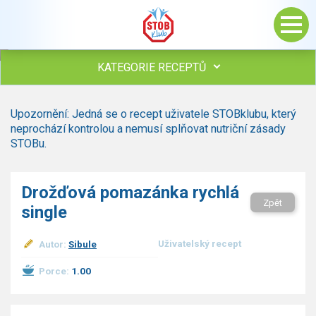
KATEGORIE RECEPTŮ
Všechny recepty
Upozornění: Jedná se o recept uživatele STOBklubu, který
Polévky
neprochází kontrolou a nemusí splňovat nutriční zásady
Studená kuchyně
STOBu.
Maso
Omáčky
Drožďová pomazánka rychlá
Bezmasé a zeleninové
Zpět
single
Saláty
Sladké pokrmy
Uživatelský recept
Autor:
Sibule
Dezerty
Nápoje
Porce:
1.00
Ostatní
Dětské recepty