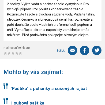
2 hodiny. Vylijte vodu a nechte fazole vystydnout. Pro
rychlejší přípravu lze použít i konzervované fazole.
Rozmixujte fazole s trochou studené vody. Přidejte tahini,
stroužek česneku a slunečnicová semínka, rozmixujte a
poté dochuťte podle vlastních preferencí solí, pepřem a
chili. Vymačkejte citron a naposledy zamíchejte směs
mixérem. Před podáváním pokapejte olivovým olejem.
Hodnocení (
0
hlasů):
Sdílet:
Mohlo by vás zajímat:
"Paštika" z pohanky a sušených rajčat
Houbová paštika