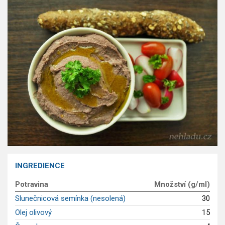
GLP-1 recepty
INGREDIENCE
Potravina
Množství (g/ml)
Slunečnicová semínka (nesolená)
30
Olej olivový
15