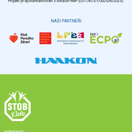
Projekt je spolufinancován z dotace HMP (DOT/81/01/002536/2025).
NAŠI PARTNEŘI