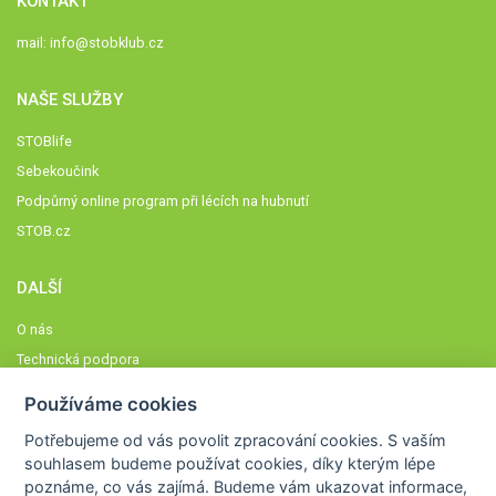
KONTAKT
mail:
info@stobklub.cz
NAŠE SLUŽBY
STOBlife
Sebekoučink
Podpůrný online program při lécích na hubnutí
STOB.cz
DALŠÍ
O nás
Technická podpora
Časté dotazy
Používáme cookies
Normy a zásady fungování STOBklubu
Potřebujeme od vás
povolit zpracování cookies
. S vaším
Členové STOBklubu
souhlasem budeme používat cookies, díky kterým lépe
Zásady nakládání s osobními údaji
poznáme,
co vás zajímá
. Budeme vám ukazovat
informace,