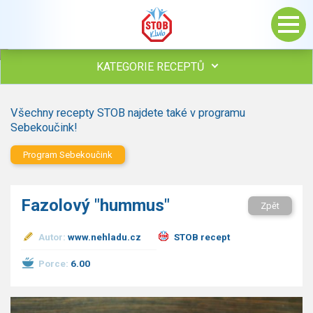
KATEGORIE RECEPTŮ
Všechny recepty
Všechny recepty STOB najdete také v programu
Polévky
Sebekoučink!
Studená kuchyně
Program Sebekoučink
Maso
Omáčky
Bezmasé a zeleninové
Fazolový "hummus"
Zpět
Saláty
Sladké pokrmy
Autor:
www.nehladu.cz
STOB recept
Dezerty
Porce:
6.00
Nápoje
Ostatní
Dětské recepty