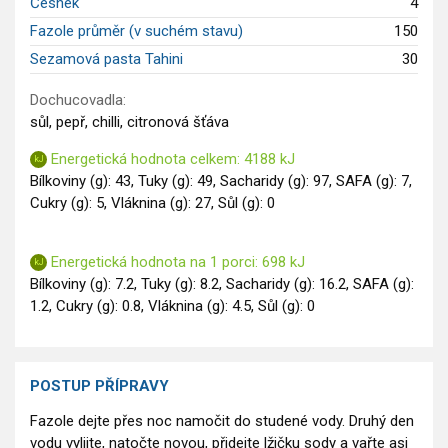
Česnek
4
Fazole průměr (v suchém stavu)
150
Sezamová pasta Tahini
30
Dochucovadla:
sůl, pepř, chilli, citronová šťáva
Energetická hodnota celkem: 4188 kJ
Bílkoviny (g): 43, Tuky (g): 49, Sacharidy (g): 97, SAFA (g): 7,
Cukry (g): 5, Vláknina (g): 27, Sůl (g): 0
Energetická hodnota na 1 porci: 698 kJ
Bílkoviny (g): 7.2, Tuky (g): 8.2, Sacharidy (g): 16.2, SAFA (g):
1.2, Cukry (g): 0.8, Vláknina (g): 4.5, Sůl (g): 0
POSTUP PŘÍPRAVY
Fazole dejte přes noc namočit do studené vody. Druhý den
vodu vylijte, natočte novou, přidejte lžičku sody a vařte asi