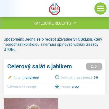
KATEGORIE RECEPTŮ
Všechny recepty
Upozornění: Jedná se o recept uživatele STOBklubu, který
Polévky
neprochází kontrolou a nemusí splňovat nutriční zásady
Studená kuchyně
STOBu.
Maso
Omáčky
Celerový salát s jablkem
Zpět
Bezmasé a zeleninové
Saláty
Autor:
hansrene
Doba přípravy (min.):
30
Sladké pokrmy
Dezerty
Uživatelský recept
Porce:
3.00
Nápoje
Ostatní
Dětské recepty