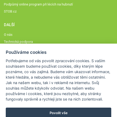
Podpůrný online program při lécích na hubnutí
STOB.cz
DALŠÍ
O nás
Technická podpora
Časté dotazy
Používáme cookies
Normy a zásady fungování STOBklubu
Potřebujeme od vás
povolit zpracování cookies
. S vaším
Členové STOBklubu
souhlasem budeme používat cookies, díky kterým lépe
Zásady nakládání s osobními údaji
poznáme,
co vás zajímá
. Budeme vám ukazovat
informace,
které hledáte
, a nebudeme vás obtěžovat těmi ostatními.
Otestujte se
Jak na našem webu, tak i v reklamě na internetu. Svůj
Spočítejte si
souhlas můžete kdykoliv odvolat. Na našem webu
Výzva 52
používáme i cookies, které jsou nezbytné
, aby stránky
fungovaly správně a rychleji jste se na nich zorientovali.
Povolit vše