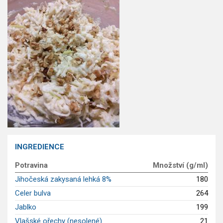
GLP-1 recepty
INGREDIENCE
Potravina
Množství (g/ml)
Jihočeská zakysaná lehká 8%
180
Celer bulva
264
Jablko
199
Vlašské ořechy (nesolené)
21