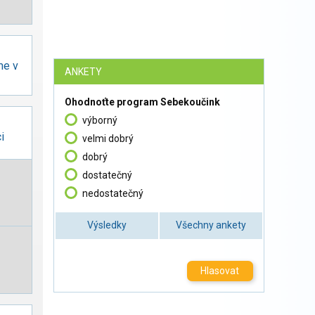
me v
ANKETY
Ohodnoťte program Sebekoučink
výborný
i
velmi dobrý
dobrý
dostatečný
nedostatečný
Výsledky
Všechny ankety
Hlasovat