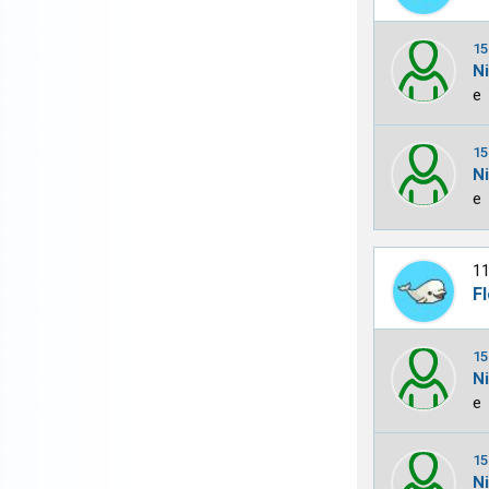
15
N
e
15
N
e
11
Fl
15
N
e
15
N