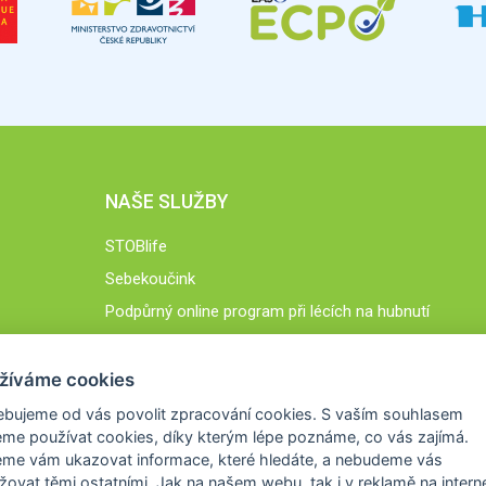
NAŠE SLUŽBY
STOBlife
Sebekoučink
Podpůrný online program při lécích na hubnutí
STOB.cz
žíváme cookies
ebujeme od vás
povolit zpracování cookies
. S vaším souhlasem
me používat cookies, díky kterým lépe poznáme,
co vás zajímá
.
eme vám ukazovat
informace, které hledáte
, a nebudeme vás
žovat těmi ostatními. Jak na našem webu, tak i v reklamě na intern