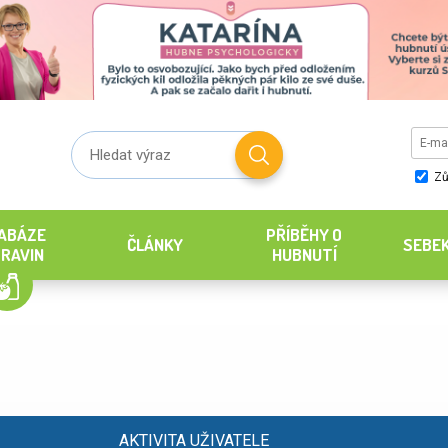
Zů
ABÁZE
PŘÍBĚHY O
ČLÁNKY
SEBE
RAVIN
HUBNUTÍ
AKTIVITA UŽIVATELE