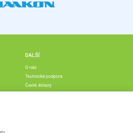
DALŠÍ
O nás
Technická podpora
Časté dotazy
Normy a zásady fungování STOBklubu
Členové STOBklubu
Zásady nakládání s osobními údaji
Otestujte se
Spočítejte si
etu.