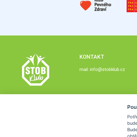
KONTAKT
mail:
info@stobklub.cz
Pou
Potř
bude
Bud
obtě