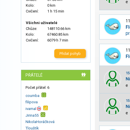
e
Kolo:
0 km
Cvičení:
1 h 15 min
11
Všichni uživatelé
Fl
Chůze:
148110.66 km
pr
Kolo:
67460.85 km
Cvičení:
6079 h 7 min
11
Přidat pohyb
Fl
15
PŘÁTELÉ
N
e
Počet přátel: 6
coumba
15
filipova
N
ivamal
e
Jirina55
NikolaHoráčková
Tlouštík