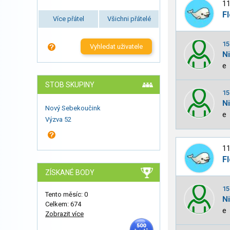
11
Fl
Více přátel
Všichni přátelé
15
Vyhledat uživatele
N
e
STOB SKUPINY
15
N
Nový Sebekoučink
e
Výzva 52
11
Fl
ZÍSKANÉ BODY
15
Tento měsíc: 0
N
Celkem: 674
e
Zobrazit více