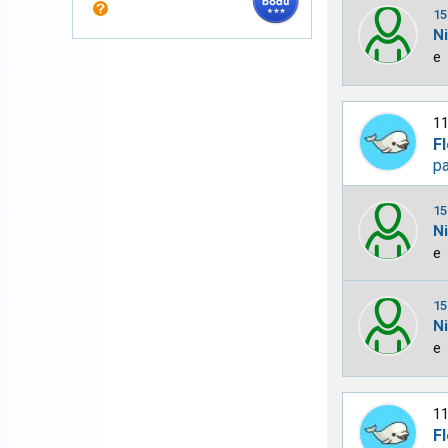
15
N
e
11
Fl
pa
15
N
e
15
N
e
11
Fl