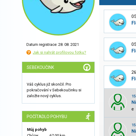
05
Fl
05
Datum registrace: 28. 08. 2021
Fl
Jak si nahrát profilovou fotku?
SEBEKOUČINK
26
Fl
Váš cyklus již skončil. Pro
pokračování v Sebekoučinku si
založte nový cyklus.
15
N
e
POČÍTADLO POHYBU
15
Můj pohyb
N
Chůze:
67.00 km