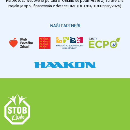
Na provozu webového portálu STOBklub se podílí Hravě žij zdravě z. s.
Výsledky
Všechny ankety
Projekt je spolufinancován z dotace HMP (DOT/81/01/002536/2025).
Hlasovat
NAŠI PARTNEŘI