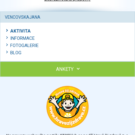
VENCOVSKAJANA
AKTIVITA
INFORMACE
FOTOGALERIE
BLOG
ANKETY
Ohodnoťte program Sebekoučink
výborný
velmi dobrý
dobrý
dostatečný
nedostatečný