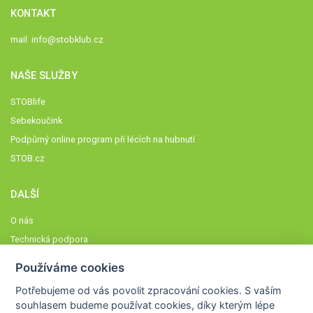
KONTAKT
mail:
info@stobklub.cz
NAŠE SLUŽBY
STOBlife
Sebekoučink
Podpůrný online program při lécích na hubnutí
STOB.cz
DALŠÍ
O nás
Technická podpora
Časté dotazy
Používáme cookies
Normy a zásady fungování STOBklubu
Potřebujeme od vás
povolit zpracování cookies
. S vaším
Členové STOBklubu
souhlasem budeme používat cookies, díky kterým lépe