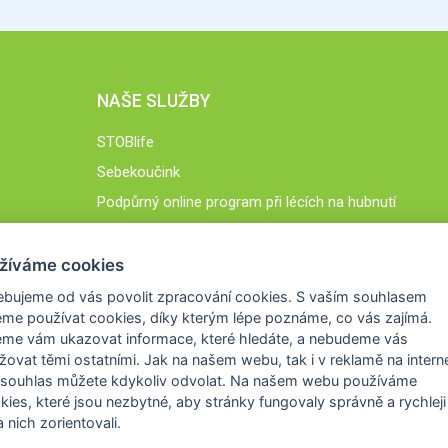
NAŠE SLUŽBY
STOBlife
Sebekoučink
Podpůrný online program při lécích na hubnutí
STOB.cz
žíváme cookies
ebujeme od vás
povolit zpracování cookies
. S vaším souhlasem
me používat cookies, díky kterým lépe poznáme,
co vás zajímá
.
eme vám ukazovat
informace, které hledáte
, a nebudeme vás
žovat těmi ostatními. Jak na našem webu, tak i v reklamě na intern
 souhlas můžete kdykoliv odvolat. Na našem webu
používáme
okies, které jsou nezbytné
, aby stránky fungovaly správně a rychleji 
 nich zorientovali.