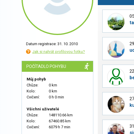
05
t
29
Datum registrace: 31. 10. 2010
u
Jak si nahrát profilovou fotku?
POČÍTADLO POHYBU
22
b
Můj pohyb
Chůze:
0 km
Kolo:
0 km
Cvičení:
0 h 0 min
27
k
Všichni uživatelé
Chůze:
148110.66 km
Kolo:
67460.85 km
31
Cvičení:
6079 h 7 min
s