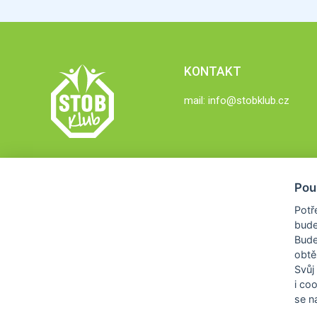
KONTAKT
mail:
info@stobklub.cz
Pou
Potř
bude
Bud
obtě
Svůj
i co
se na