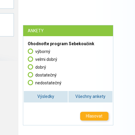
ANKETY
Ohodnoťte program Sebekoučink
výborný
velmi dobrý
dobrý
dostatečný
nedostatečný
Výsledky
Všechny ankety
Hlasovat