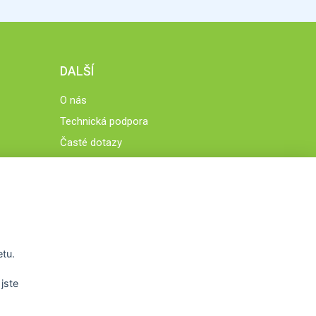
DALŠÍ
O nás
Technická podpora
Časté dotazy
Normy a zásady fungování STOBklubu
Členové STOBklubu
Zásady nakládání s osobními údaji
Otestujte se
Spočítejte si
etu.
Výzva 52
jste