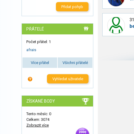
Přidat pohyb
31
b
PŘÁTELÉ
Počet přátel: 1
afrais
Více přátel
Všichni přátelé
Vyhledat uživatele
ZÍSKANÉ BODY
Tento měsíc: 0
Celkem: 3074
Zobrazit více