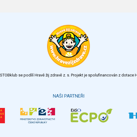
TOBklub se podílí Hravě žij zdravě z. s. Projekt je spolufinancován z dotac
NAŠI PARTNEŘI