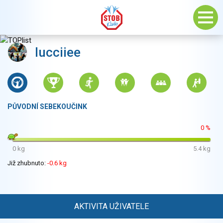
lucciiee
PŮVODNÍ SEBEKOUČINK
0 %
0 kg
5.4 kg
Již zhubnuto:
-0.6 kg
AKTIVITA UŽIVATELE