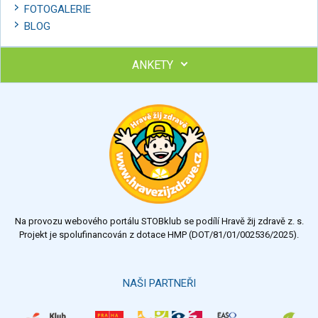
FOTOGALERIE
BLOG
ANKETY
Ohodnoťte program Sebekoučink
výborný
velmi dobrý
dobrý
dostatečný
nedostatečný
Na provozu webového portálu STOBklub se podílí Hravě žij zdravě z. s.
Výsledky
Všechny ankety
Projekt je spolufinancován z dotace HMP (DOT/81/01/002536/2025).
Hlasovat
NAŠI PARTNEŘI