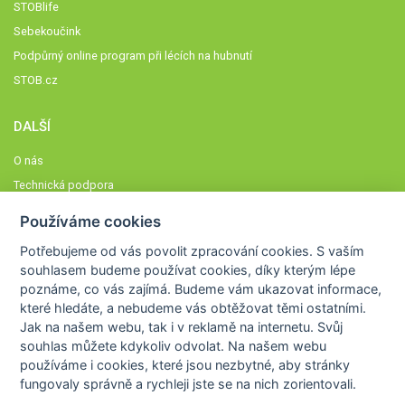
STOBlife
Sebekoučink
Podpůrný online program při lécích na hubnutí
STOB.cz
DALŠÍ
O nás
Technická podpora
Časté dotazy
Používáme cookies
Normy a zásady fungování STOBklubu
Potřebujeme od vás
povolit zpracování cookies
. S vaším
Členové STOBklubu
souhlasem budeme používat cookies, díky kterým lépe
Zásady nakládání s osobními údaji
poznáme,
co vás zajímá
. Budeme vám ukazovat
informace,
které hledáte
, a nebudeme vás obtěžovat těmi ostatními.
Otestujte se
Jak na našem webu, tak i v reklamě na internetu. Svůj
Spočítejte si
souhlas můžete kdykoliv odvolat. Na našem webu
Výzva 52
používáme i cookies, které jsou nezbytné
, aby stránky
fungovaly správně a rychleji jste se na nich zorientovali.