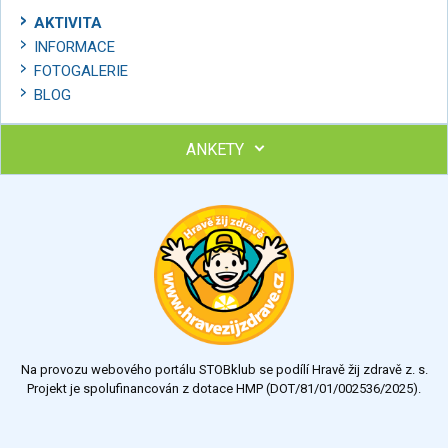
AKTIVITA
INFORMACE
FOTOGALERIE
BLOG
ANKETY
Ohodnoťte program Sebekoučink
výborný
velmi dobrý
dobrý
dostatečný
nedostatečný
Na provozu webového portálu STOBklub se podílí Hravě žij zdravě z. s.
Výsledky
Všechny ankety
Projekt je spolufinancován z dotace HMP (DOT/81/01/002536/2025).
Hlasovat