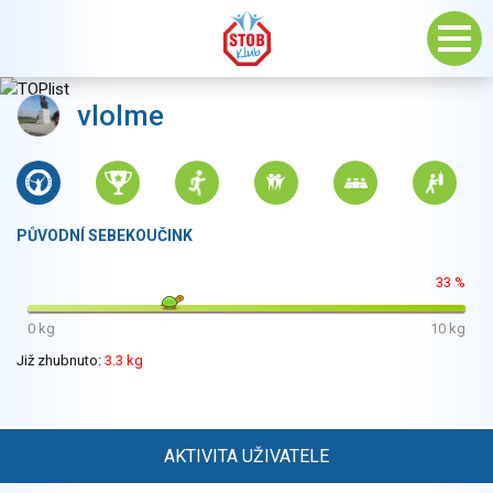
vlolme
PŮVODNÍ SEBEKOUČINK
33 %
0 kg
10 kg
Již zhubnuto:
3.3 kg
AKTIVITA UŽIVATELE