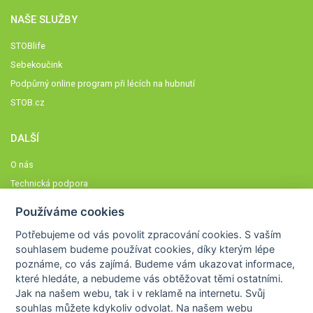
NAŠE SLUŽBY
STOBlife
Sebekoučink
Podpůrný online program při lécích na hubnutí
STOB.cz
DALŠÍ
O nás
Technická podpora
Časté dotazy
Používáme cookies
Normy a zásady fungování STOBklubu
Potřebujeme od vás
povolit zpracování cookies
. S vaším
Členové STOBklubu
souhlasem budeme používat cookies, díky kterým lépe
Zásady nakládání s osobními údaji
poznáme,
co vás zajímá
. Budeme vám ukazovat
informace,
které hledáte
, a nebudeme vás obtěžovat těmi ostatními.
Otestujte se
Jak na našem webu, tak i v reklamě na internetu. Svůj
Spočítejte si
souhlas můžete kdykoliv odvolat. Na našem webu