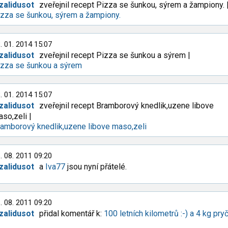
zalidusot
zveřejnil recept Pizza se šunkou, sýrem a žampiony. 
zza se šunkou, sýrem a žampiony.
. 01. 2014 15:07
zalidusot
zveřejnil recept Pizza se šunkou a sýrem |
izza se šunkou a sýrem
. 01. 2014 15:07
zalidusot
zveřejnil recept Bramborový knedlik,uzene libove
so,zeli |
amborový knedlik,uzene libove maso,zeli
. 08. 2011 09:20
zalidusot
a
Iva77
jsou nyní přátelé.
. 08. 2011 09:20
zalidusot
přidal komentář k:
100 letních kilometrů :-) a 4 kg pry