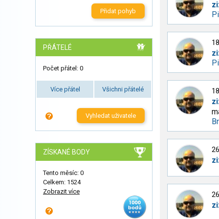
zi
Přidat pohyb
Pi
18
PŘÁTELÉ
zi
P
Počet přátel: 0
Více přátel
Všichni přátelé
18
zi
ma
Vyhledat uživatele
Br
26
ZÍSKANÉ BODY
zi
Tento měsíc: 0
Celkem: 1524
Zobrazit více
26
zi