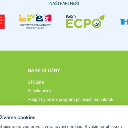
NAŠI PARTNEŘI
NAŠE SLUŽBY
STOBlife
Sebekoučink
Podpůrný online program při lécích na hubnutí
STOB.cz
žíváme cookies
ebujeme od vás
povolit zpracování cookies
. S vaším souhlasem