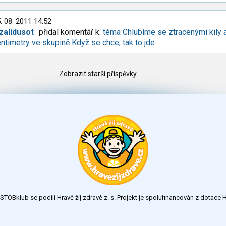
. 08. 2011 14:52
zalidusot
přidal komentář k:
téma Chlubíme se ztracenými kily 
ntimetry ve skupině Když se chce, tak to jde
Zobrazit starší příspěvky
TOBklub se podílí Hravě žij zdravě z. s. Projekt je spolufinancován z dotac