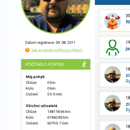
30
fi
19
Datum registrace: 09. 08. 2011
j
Jak si nahrát profilovou fotku?
POČÍTADLO POHYBU
18
zi
Můj pohyb
R
Chůze:
0 km
Kolo:
0 km
Cvičení:
0 h 0 min
18
zi
Všichni uživatelé
R
Chůze:
148118.66 km
Kolo:
67460.85 km
Cvičení:
6079 h 7 min
18