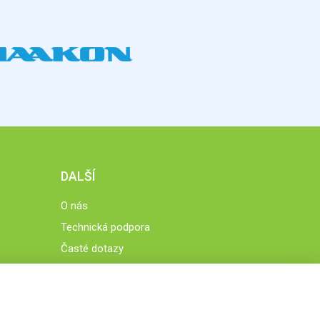
DALŠÍ
O nás
Technická podpora
Časté dotazy
Normy a zásady fungování STOBklubu
Členové STOBklubu
Zásady nakládání s osobními údaji