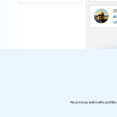
25
zi
ce
Na provozu webového portálu S