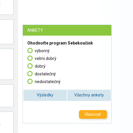
|
ANKETY
Ohodnoťte program Sebekoučink
výborný
velmi dobrý
dobrý
dostatečný
nedostatečný
Výsledky
Všechny ankety
Hlasovat
č