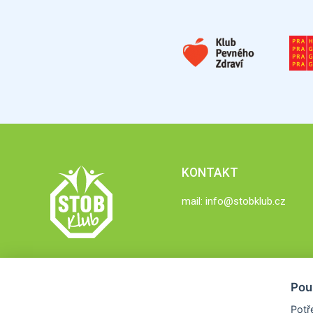
KONTAKT
mail:
info@stobklub.cz
Pou
Potř