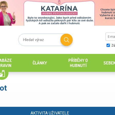
Zů
ABÁZE
PŘÍBĚHY O
ČLÁNKY
SEBE
RAVIN
HUBNUTÍ
sot
AKTIVITA UŽIVATELE