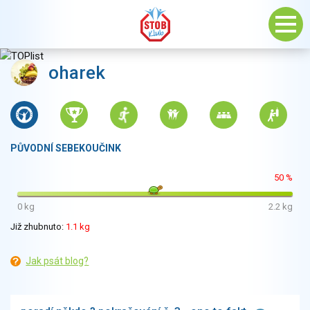
oharek
PŮVODNÍ SEBEKOUČINK
50 %
0 kg
2.2 kg
Již zhubnuto:
1.1 kg
Jak psát blog?