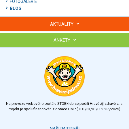
FOTOGALERIE
BLOG
AKTUALITY
ANKETY
Hubněte s podporou lektorky a skupiny v kurzech STOBu
Chcete poradit s hubnutím? Najděte si odborníka STOBu ve
svém regionu
Ohodnoťte program Sebekoučink
výborný
velmi dobrý
dobrý
dostatečný
nedostatečný
Na provozu webového portálu STOBklub se podílí Hravě žij zdravě z. s.
Výsledky
Všechny ankety
Projekt je spolufinancován z dotace HMP (DOT/81/01/002536/2025).
Hlasovat
NAŠI PARTNEŘI