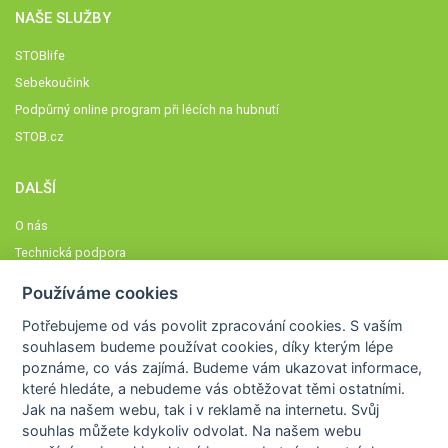
NAŠE SLUŽBY
STOBlife
Sebekoučink
Podpůrný online program při lécích na hubnutí
STOB.cz
DALŠÍ
O nás
Technická podpora
Časté dotazy
Používáme cookies
Normy a zásady fungování STOBklubu
Potřebujeme od vás
povolit zpracování cookies
. S vaším
Členové STOBklubu
souhlasem budeme používat cookies, díky kterým lépe
Zásady nakládání s osobními údaji
poznáme,
co vás zajímá
. Budeme vám ukazovat
informace,
které hledáte
, a nebudeme vás obtěžovat těmi ostatními.
Otestujte se
Jak na našem webu, tak i v reklamě na internetu. Svůj
Spočítejte si
souhlas můžete kdykoliv odvolat. Na našem webu
Výzva 52