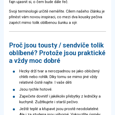
fajn ujasnit si, o čem bude dále řeč.
Svoji terminologii určitě neměňte. Cílem našeho článku je
přinést vám novou inspiraci, co mezi dva kousky pečiva
zapéct mimo tolik oblíbenou šunku a sýr.
Proč jsou tousty / sendviče tolik
oblíbené? Protože jsou praktické
a vždy moc dobré
Hezky drží tvar a nerozpadnou se jako obložený
chléb nebo rohlík. Díky tomu se mimo jiné vždy
relativně čistě najíte. I vaše děti
Jsou rychle hotové.
Zapečete dovnitř i jakékoliv přebytky z ledničky a
kuchyně. Zužitkujete i starší pečivo.
Ještě teplé a křupavé jsou prostě neodolatelné.
Ale i za studena jsou výborné. Vykouzlíte úsměv