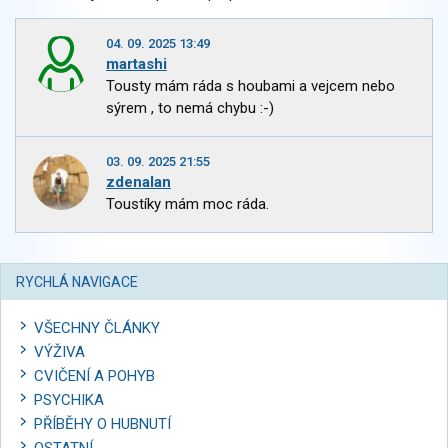
04. 09. 2025 13:49
martashi
Tousty mám ráda s houbami a vejcem nebo
sýrem , to nemá chybu :-)
03. 09. 2025 21:55
zdenalan
Toustíky mám moc ráda.
RYCHLÁ NAVIGACE
VŠECHNY ČLÁNKY
VÝŽIVA
CVIČENÍ A POHYB
PSYCHIKA
PŘÍBĚHY O HUBNUTÍ
OSTATNÍ