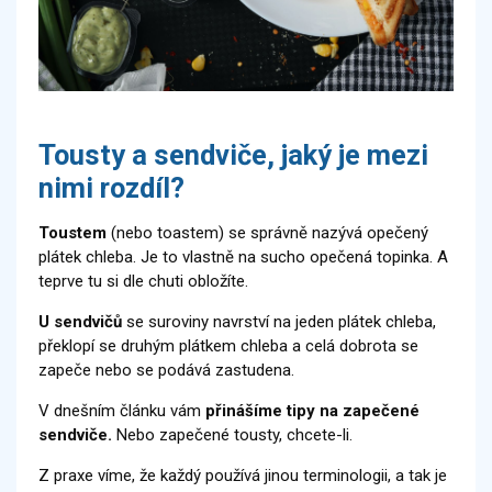
Tousty a sendviče, jaký je mezi
nimi rozdíl?
Toustem
(nebo toastem) se správně nazývá opečený
plátek chleba. Je to vlastně na sucho opečená topinka. A
teprve tu si dle chuti obložíte.
U sendvičů
se suroviny navrství na jeden plátek chleba,
překlopí se druhým plátkem chleba a celá dobrota se
zapeče nebo se podává zastudena.
V dnešním článku vám
přinášíme tipy na zapečené
sendviče.
Nebo zapečené tousty, chcete-li.
Z praxe víme, že každý používá jinou terminologii, a tak je