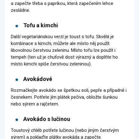
a zapečte třeba s paprikou, která zapečením lehce
zesládne.
Tofu a kimchi
Další vegetariánskou verzí je toust s tofu. Skvělá je
kombinace s kimchi, můžete ale místo něj použít
libovolnou čerstvou zeleninu. Místo tofu lze použít i
tempeh (ten už je chuťově dost výrazný a doplňte ho
místo kimchi spíše čerstvou zeleninou).
Avokádové
Rozmačkejte avokádo se špetkou soli, pepře a případně i
česnekem. Potřete jím plátek pečiva, obložte šunkou
nebo sýrem a rajčetem.
Avokádo s lučinou
Toustový chléb potřete lučinou (nebo jiným čerstvým
sýrem) a poklaďte plátky avokáda a zapečte.