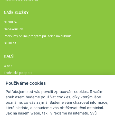
NAŠE SLUŽBY
STOBlife
Sebekoučink
Podpůrný online program při lécích na hubnutí
STOB.cz
DALŠÍ
O nás
Technická podpora
Časté dotazy
Používáme cookies
Normy a zásady fungování STOBklubu
Potřebujeme od vás
povolit zpracování cookies
. S vaším
Členové STOBklubu
souhlasem budeme používat cookies, díky kterým lépe
Zásady nakládání s osobními údaji
poznáme,
co vás zajímá
. Budeme vám ukazovat
informace,
Otestujte se
které hledáte
, a nebudeme vás obtěžovat těmi ostatními.
Jak na našem webu, tak i v reklamě na internetu. Svůj
Spočítejte si