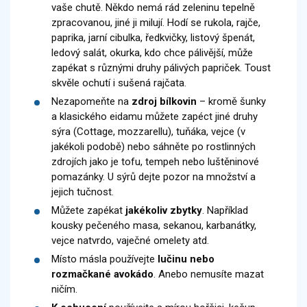
vaše chutě. Někdo nemá rád zeleninu tepelně
zpracovanou, jiné ji milují. Hodí se rukola, rajče,
paprika, jarní cibulka, ředkvičky, listový špenát,
ledový salát, okurka, kdo chce pálivější, může
zapékat s různými druhy pálivých papriček. Toust
skvěle ochutí i sušená rajčata.
Nezapomeňte na
zdroj bílkovin
– kromě šunky
a klasického eidamu můžete zapéct jiné druhy
sýra (Cottage, mozzarellu), tuňáka, vejce (v
jakékoli podobě) nebo sáhněte po rostlinných
zdrojích jako je tofu, tempeh nebo luštěninové
pomazánky. U sýrů dejte pozor na množství a
jejich tučnost.
Můžete zapékat
jakékoliv zbytky
. Například
kousky pečeného masa, sekanou, karbanátky,
vejce natvrdo, vaječné omelety atd.
Místo másla používejte
lučinu nebo
rozmačkané avokádo
. Anebo nemusíte mazat
ničím.