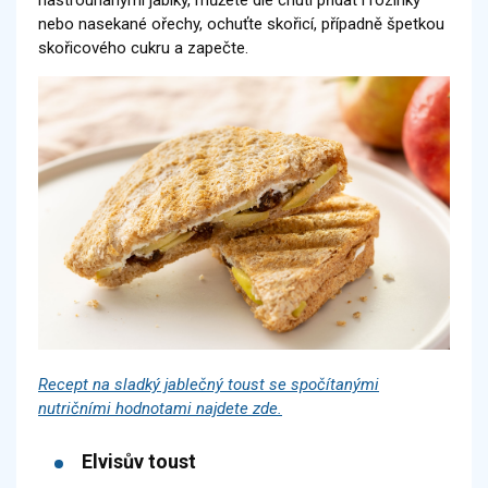
nebo nasekané ořechy, ochuťte skořicí, případně špetkou
skořicového cukru a zapečte.
Recept na sladký jablečný toust se spočítanými
nutričními hodnotami najdete zde.
Elvisův toust