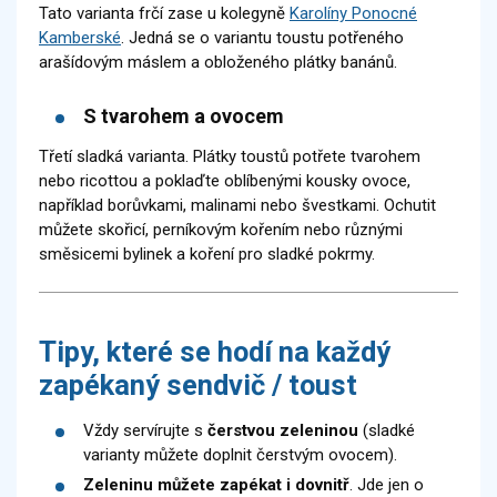
Tato varianta frčí zase u kolegyně
Karolíny Ponocné
Kamberské
. Jedná se o variantu toustu potřeného
arašídovým máslem a obloženého plátky banánů.
S tvarohem a ovocem
Třetí sladká varianta. Plátky toustů potřete tvarohem
nebo ricottou a poklaďte oblíbenými kousky ovoce,
například borůvkami, malinami nebo švestkami. Ochutit
můžete skořicí, perníkovým kořením nebo různými
směsicemi bylinek a koření pro sladké pokrmy.
Tipy, které se hodí na každý
zapékaný sendvič / toust
Vždy servírujte s
čerstvou zeleninou
(sladké
varianty můžete doplnit čerstvým ovocem).
Zeleninu můžete zapékat i dovnitř
. Jde jen o