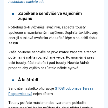
hodnotami najdete zde.
Zapékané sendviče ve vaječném
županu
Potřebujete-li výživnější svačinku, zapečte tousty
společně s rozmíchaným vajíčkem. Doplníte tak bílkoviny,
energii a taková svačinka vás určitě lépe a na delší dobu
zasytí.
Vaše oblíbené sendviče nejprve krátce zapečte a teprve
poté na ně nalijte rozmíchané vejce. Rovnoměrně přes
celé tousty, část nateče i pod tousty. Nechte řádně
propéct, aby vajíčko nezůstalo někde syrové.
À la štrúdl
Sendviče nasladko připravuje
STOBí odbornice Tereza
Rogalewiczová
nejen dětem.
Tousty potřete máslem nebo tvarohem, poklaďte
nastrouhanými jablky, můžete dle chuti přidat i rozinky