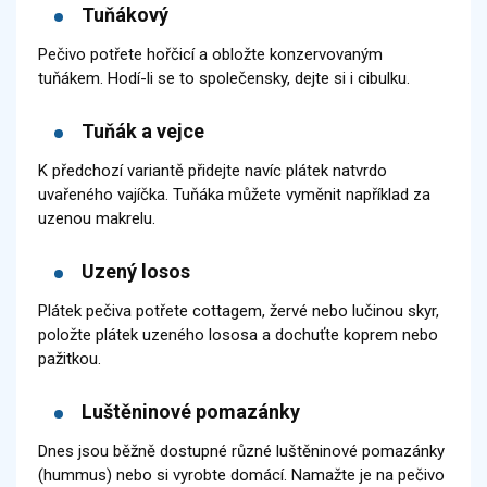
Tuňákový
Pečivo potřete hořčicí a obložte konzervovaným
tuňákem. Hodí-li se to společensky, dejte si i cibulku.
Tuňák a vejce
K předchozí variantě přidejte navíc plátek natvrdo
uvařeného vajíčka. Tuňáka můžete vyměnit například za
uzenou makrelu.
Uzený losos
Plátek pečiva potřete cottagem, žervé nebo lučinou skyr,
položte plátek uzeného lososa a dochuťte koprem nebo
pažitkou.
Luštěninové pomazánky
Dnes jsou běžně dostupné různé luštěninové pomazánky
(hummus) nebo si vyrobte domácí. Namažte je na pečivo