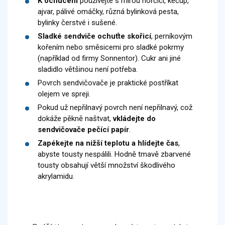
K ochucení
používejte s mírou hořčici, kečup,
ajvar, pálivé omáčky, různá bylinková pesta,
bylinky čerstvé i sušené.
Sladké sendviče ochuťte skořicí
, perníkovým
kořením nebo směsicemi pro sladké pokrmy
(například od firmy Sonnentor). Cukr ani jiné
sladidlo většinou není potřeba.
Povrch sendvičovače je praktické postříkat
olejem ve spreji.
Pokud už nepřilnavý povrch není nepřilnavý, což
dokáže pěkně naštvat,
vkládejte do
sendvičovače pečící papír
.
Zapékejte na nižší teplotu a hlídejte čas
,
abyste tousty nespálili. Hodně tmavě zbarvené
tousty obsahují větší množství škodlivého
akrylamidu.