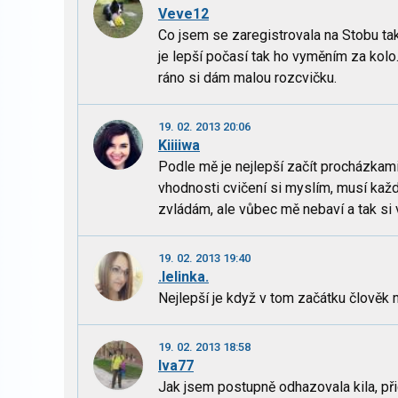
Veve12
Co jsem se zaregistrovala na Stobu ta
je lepší počasí tak ho vyměním za kol
ráno si dám malou rozcvičku.
19. 02. 2013 20:06
Kiiiiwa
Podle mě je nejlepší začít procházkami
vhodnosti cvičení si myslím, musí každ
zvládám, ale vůbec mě nebaví a tak si v
19. 02. 2013 19:40
.lelinka.
Nejlepší je když v tom začátku člověk n
19. 02. 2013 18:58
Iva77
Jak jsem postupně odhazovala kila, př