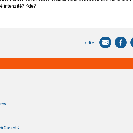
é intenzitě? Kde?
Sdílet:
ramy
ši Garanti?