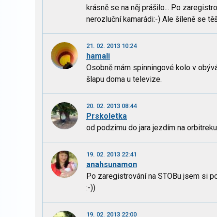
krásně se na něj prášilo... Po zaregistr
nerozluční kamarádi:-) Ale šíleně se tě
21. 02. 2013 10:24
hamali
Osobně mám spinningové kolo v obýváku
šlapu doma u televize.
20. 02. 2013 08:44
Prskoletka
od podzimu do jara jezdím na orbitreku,
19. 02. 2013 22:41
anahsunamon
Po zaregistrování na STOBu jsem si poří
:-))
19. 02. 2013 22:00