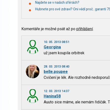
Najdete se v našich sférách?
Hubnete pro své zdraví? Oni vědí proč...garanti 7
Komentáře je možné psát až po
přihlášení
.
10. 05. 2013 08:51
Georgina
už jsem koupila orbitrek
28. 03. 2013 08:40
belle.poupee
Cvičení je lék. Ale rozhodně nedoporučuj
12. 03. 2013 14:37
Hanina58
Auuto sice máme, ale nemám řidičák. T