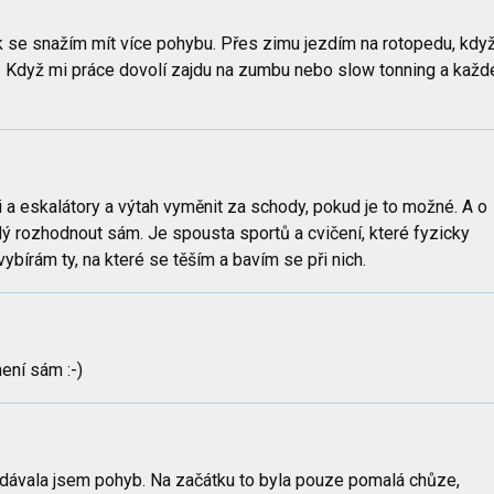
k se snažím mít více pohybu. Přes zimu jezdím na rotopedu, kdy
o. Když mi práce dovolí zajdu na zumbu nebo slow tonning a každ
 a eskalátory a výtah vyměnit za schody, pokud je to možné. A o
ý rozhodnout sám. Je spousta sportů a cvičení, které fyzicky
ybírám ty, na které se těším a bavím se při nich.
ení sám :-)
idávala jsem pohyb. Na začátku to byla pouze pomalá chůze,