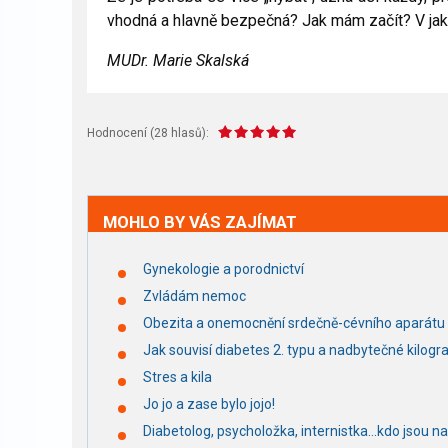
vhodná a hlavně bezpečná? Jak mám začít? V jak
MUDr. Marie Skalská
Hodnocení (
28
hlasů):
MOHLO BY VÁS ZAJÍMAT
Gynekologie a porodnictví
Zvládám nemoc
Obezita a onemocnění srdečně-cévního aparátu
Jak souvisí diabetes 2. typu a nadbytečné kilog
Stres a kila
Jo jo a zase bylo jojo!
Diabetolog, psycholožka, internistka...kdo jsou na