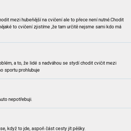
hodit mezi hubeňější na cvičení ale to přece není nutné.Chodit
ějaké to cvičení zjistíme ,že tam určitě nejsme sami kdo má
oblém, a to, že lidé s nadváhou se stydí chodit cvičit mezi
o sportu prohlubuje
uto nepotřebuji.
se, když to jde, aspoň část cesty jít pěšky.