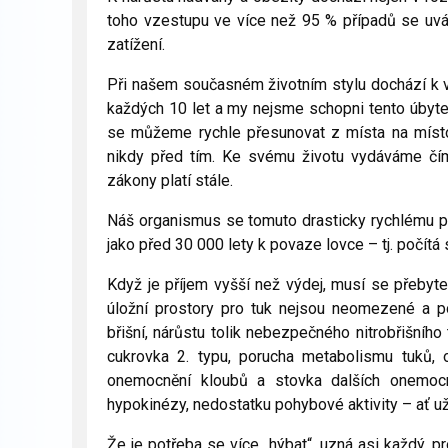
toho vzestupu ve více než 95 % případů se uvád
zatížení.
Při našem současném životním stylu dochází k v
každých 10 let a my nejsme schopni tento úbytek
se můžeme rychle přesunovat z místa na místo,
nikdy před tím. Ke svému životu vydáváme čím d
zákony platí stále.
Náš organismus se tomuto drasticky rychlému p
jako před 30 000 lety k povaze lovce – tj. počítá 
Když je příjem vyšší než výdej, musí se přebyt
úložní prostory pro tuk nejsou neomezené a pos
břišní, nárůstu tolik nebezpečného nitrobřišního
cukrovka 2. typu, porucha metabolismu tuků, o
onemocnění kloubů a stovka dalších onemocn
hypokinézy, nedostatku pohybové aktivity – ať u
Že je potřeba se více „hýbat“, uzná asi každý, 