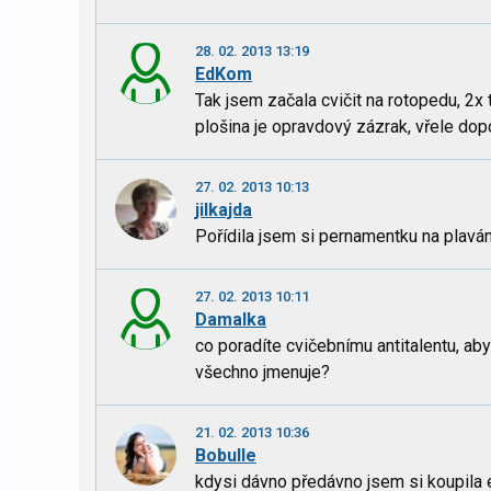
28. 02. 2013 13:19
EdKom
Tak jsem začala cvičit na rotopedu, 2x 
plošina je opravdový zázrak, vřele dopo
27. 02. 2013 10:13
jilkajda
Pořídila jsem si pernamentku na plavání
27. 02. 2013 10:11
Damalka
co poradíte cvičebnímu antitalentu, aby
všechno jmenuje?
21. 02. 2013 10:36
Bobulle
kdysi dávno předávno jsem si koupila el