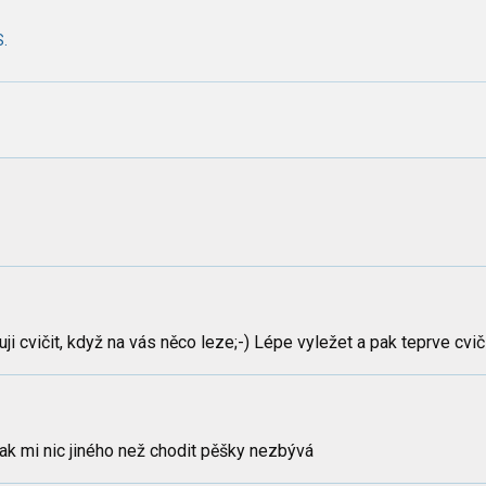
S.
i cvičit, když na vás něco leze;-) Lépe vyležet a pak teprve cviči
ak mi nic jiného než chodit pěšky nezbývá