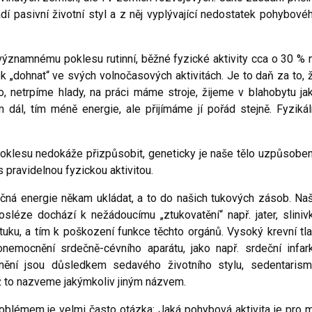
í pasivní životní styl a z něj vyplývající nedostatek pohybové
ýznamnému poklesu rutinní, běžné fyzické aktivity cca o 30 % 
 „dohnat“ ve svých volnočasových aktivitách. Je to daň za to, 
 netrpíme hlady, na práci máme stroje, žijeme v blahobytu ja
ál, tím méně energie, ale přijímáme jí pořád stejně. Fyzikál
oklesu nedokáže přizpůsobit, geneticky je naše tělo uzpůsobe
s pravidelnou fyzickou aktivitou.
ečná energie někam ukládat, a to do našich tukových zásob. Na
léze dochází k nežádoucímu „ztukovatění“ např. jater, sliniv
 tuku, a tím k poškození funkce těchto orgánů. Vysoký krevní tla
nemocnění srdečně-cévního aparátu, jako např. srdeční infark
ění jsou důsledkem sedavého životního stylu, sedentarism
ž to nazveme jakýmkoliv jiným názvem.
problémem je velmi často otázka: Jaká pohybová aktivita je pro 