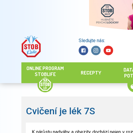
Sledujte nás:
Hledat
ONLINE PROGRAM
DAT
RECEPTY
STOBLIFE
POT
Cvičení je lék 7S
K nárůstu nadváhy a obezity dochází nejen v roz