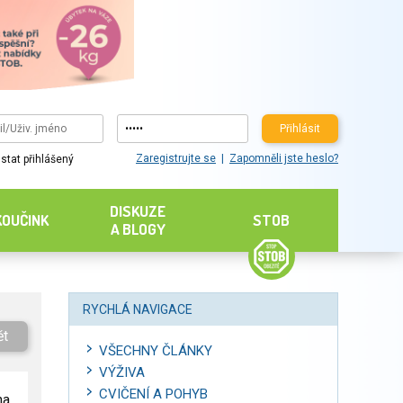
Přihlásit
Zaregistrujte se
Zapomněli jste heslo?
stat přihlášený
DISKUZE
KOUČINK
STOB
A BLOGY
RYCHLÁ NAVIGACE
ět
VŠECHNY ČLÁNKY
VÝŽIVA
CVIČENÍ A POHYB
na