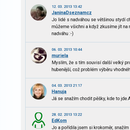
12. 03. 2013 13:42
JaninaDseznamcz
Jo lidé s nadváhou se většinou stydí c
můžeme všichni a když zkusíme jít na n
nadváhu :-)
06. 03. 2013 10:44
muriela
Myslím, že s tím souvisí další velký pr
hubenější, což problém výběru vhodnéh
04. 03. 2013 21:17
Hanuja
Já se snažím chodit pěšky, kde to jde.A
28. 02. 2013 13:22
EdKom
Jo a pořídila jsem si krokoměr, snažím 