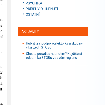
PSYCHIKA
ho
PŘÍBĚHY O HUBNUTÍ
OSTATNÍ
na
že
ko
AKTUALITY
ní
Hubněte s podporou lektorky a skupiny
v kurzech STOBu
no
Chcete poradit s hubnutím? Najděte si
odborníka STOBu ve svém regionu
še
ky
k,
t,
u,
mě