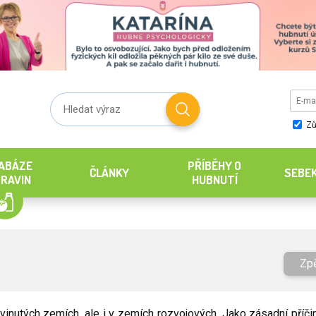
Zů
ABÁZE
PŘÍBĚHY O
ČLÁNKY
SEBE
RAVIN
HUBNUTÍ
Zp
vinutých zemích, ale i v zemích rozvojových. Jako zásadní příči