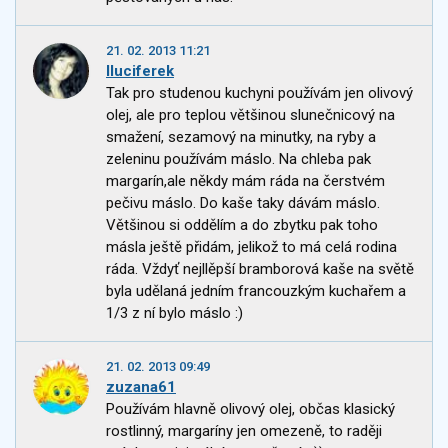
21. 02. 2013 11:21
lluciferek
Tak pro studenou kuchyni používám jen olivový
olej, ale pro teplou většinou slunečnicový na
smažení, sezamový na minutky, na ryby a
zeleninu používám máslo. Na chleba pak
margarín,ale někdy mám ráda na čerstvém
pečivu máslo. Do kaše taky dávám máslo.
Většinou si oddělím a do zbytku pak toho
másla ještě přidám, jelikož to má celá rodina
ráda. Vždyť nejllěpší bramborová kaše na světě
byla udělaná jedním francouzkým kuchařem a
1/3 z ní bylo máslo :)
21. 02. 2013 09:49
zuzana61
Používám hlavně olivový olej, občas klasický
rostlinný, margaríny jen omezeně, to raději