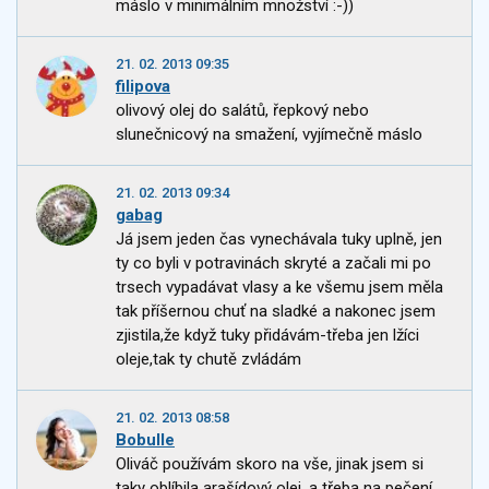
máslo v minimálním množství :-))
21. 02. 2013 09:35
filipova
olivový olej do salátů, řepkový nebo
slunečnicový na smažení, vyjímečně máslo
21. 02. 2013 09:34
gabag
Já jsem jeden čas vynechávala tuky uplně, jen
ty co byli v potravinách skryté a začali mi po
trsech vypadávat vlasy a ke všemu jsem měla
tak příšernou chuť na sladké a nakonec jsem
zjistila,že když tuky přidávám-třeba jen lžíci
oleje,tak ty chutě zvládám
21. 02. 2013 08:58
Bobulle
Oliváč používám skoro na vše, jinak jsem si
taky oblíbila arašídový olej, a třeba na pečení