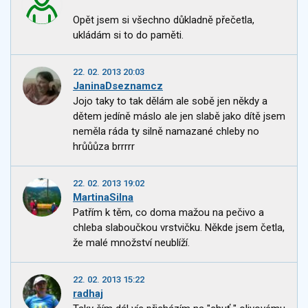
Opět jsem si všechno důkladně přečetla,
ukládám si to do paměti.
22. 02. 2013 20:03
JaninaDseznamcz
Jojo taky to tak dělám ale sobě jen někdy a
dětem jedíně máslo ale jen slabě jako dítě jsem
neměla ráda ty silně namazané chleby no
hrůůůza brrrrr
22. 02. 2013 19:02
MartinaSilna
Patřím k těm, co doma mažou na pečivo a
chleba slaboučkou vrstvičku. Někde jsem četla,
že malé množství neublíží.
22. 02. 2013 15:22
radhaj