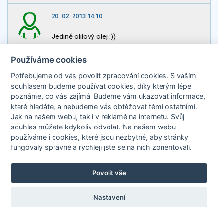
20. 02. 2013 14:10
Jedině olilový olej :))
Používáme cookies
20. 02. 2013 12:00
birkitre
Potřebujeme od vás
povolit zpracování cookies
. S vaším
Já de facto nesmažím, ale jen restuji, na trošce
souhlasem budeme používat cookies, díky kterým lépe
olivového oleje všechno a chuťově to není
poznáme,
co vás zajímá
. Budeme vám ukazovat
informace,
vůbec znát, že by ono zahřívání dělalo nějakou
které hledáte
, a nebudeme vás obtěžovat těmi ostatními.
neplechu. A jinak k margarínům mě nedonutí
Jak na našem webu, tak i v reklamě na internetu. Svůj
nikdo, pečivo si nenatírám, přikusuji je k sýrům
souhlas můžete kdykoliv odvolat. Na našem webu
či tvarohu jen tak a vařím na másle, v tom
používáme i cookies, které jsou nezbytné
, aby stránky
fungovaly správně a rychleji jste se na nich zorientovali.
minimálním množství to kaloricky vyjde stejně a
přesně, je to příroda... jen jsem dlouho řešila,
zda chybějící tuky, mám to v semaforcích
Povolit vše
téměř denně nedostatečné, zda je dohánět
ořechy, olivami atd... nemusela bych, ale zase
Nastavení
chci věřit, že je to vyvážené - a vzhledem k
době před stobem, kde jsem měla asi