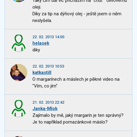
Taky čím dál víc přicházím na "chuť " olivovému
oleji.
Díky za tip na dýňový olej - ještě jsem o něm
neslyšela.
22. 02. 2013 14:00
helasek
diky
22. 02. 2013 10:53
katkastill
O margarínech a máslech je pěkné video na
"Vím, co jím"
21. 02. 2013 22:42
Janka-Mlok
Zajímalo by mě, jaký margarín je ten správný?
Je to například pomazánkové máslo?