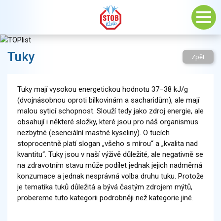
Tuky
Zpět
Tuky mají vysokou energetickou hodnotu 37–38 kJ/g
(dvojnásobnou oproti bílkovinám a sacharidům), ale mají
malou syticí schopnost. Slouží tedy jako zdroj energie, ale
obsahují i některé složky, které jsou pro náš organismus
nezbytné (esenciální mastné kyseliny). O tucích
stoprocentně platí slogan „všeho s mírou“ a „kvalita nad
kvantitu“. Tuky jsou v naší výživě důležité, ale negativně se
na zdravotním stavu může podílet jednak jejich nadměrná
konzumace a jednak nesprávná volba druhu tuku. Protože
je tematika tuků důležitá a bývá častým zdrojem mýtů,
probereme tuto kategorii podrobněji než kategorie jiné.