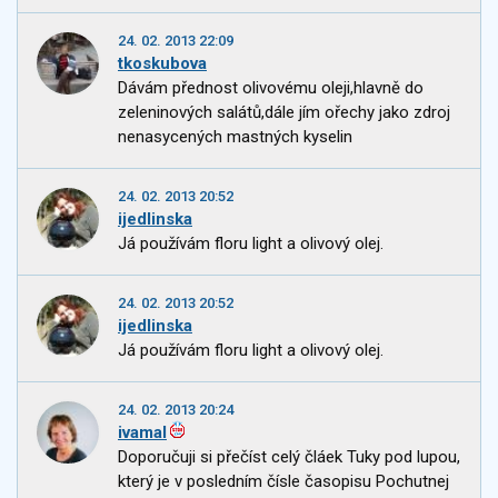
24. 02. 2013 22:09
tkoskubova
Dávám přednost olivovému oleji,hlavně do
zeleninových salátů,dále jím ořechy jako zdroj
nenasycených mastných kyselin
24. 02. 2013 20:52
ijedlinska
Já používám floru light a olivový olej.
24. 02. 2013 20:52
ijedlinska
Já používám floru light a olivový olej.
24. 02. 2013 20:24
ivamal
Doporučuji si přečíst celý čláek Tuky pod lupou,
který je v posledním čísle časopisu Pochutnej