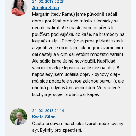
21. 02. 2013 22:23
Alenka.Silna
Margarín (tedy Ramu) jsme původně začali
doma používat protože máslo z ledničky se
nedalo natírat. Ale máslo jsme nepřestali
používat, pod vajíčka, do kaše, na brambory na
loupačku atp... Olivový olej jsme párkrát zkusili
a zjistili, že je moc fajn, tak ho používáme čím
dál častěji a v čím dál větším množství variant.
Ale sádlo jsme úplně nevyloučili. Například
vánoční řízek je lepší na sádle než na oleji. A
naposledy jsem udělala objev - dýňový olej -
má sice podezřele sytou zelenou barvu :-), ale
chutná po dýňových semínkách. Ve studené
kuchyni je super a stačí pár kapek.
21. 02. 2013 21:14
Kveta Silna
Často si dávám na chleba tvaroh nebo tavený
sýr. Bylinky pro zpestření.