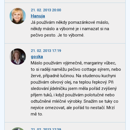
21. 02. 2013 20:00
Hanuja
Já používám někdy pomazánkové máslo,
někdy máslo a výborné je i namazat si na
pečivo pesto. Je to výborné.
21. 02. 2013 17:19
goska
Máslo používám výjimečně, margariny vůbec,
to si raději naměžu pečivo cottage sýrem, nebo
žervé, případně lučinou. Na studenou kuchyni
používám olivový olej, na teplou řepkový. Při
sledování jídelníčku jsem měla pořád zvýšený
příjem tuků, i když používám polotučné nebo
odtučněné mléčné výrobky. Snažím se tuky co
nejvíce omezovat, ale pořád to nestačí. Mrzí
mě to.
21. 02. 2013 12:39