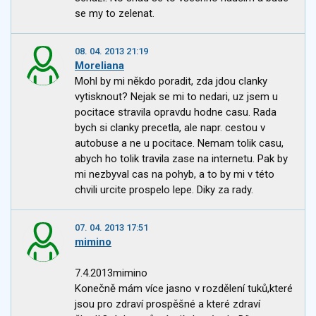
se my to zelenat.
08. 04. 2013 21:19
Moreliana
Mohl by mi někdo poradit, zda jdou clanky
vytisknout? Nejak se mi to nedari, uz jsem u
pocitace stravila opravdu hodne casu. Rada
bych si clanky precetla, ale napr. cestou v
autobuse a ne u pocitace. Nemam tolik casu,
abych ho tolik travila zase na internetu. Pak by
mi nezbyval cas na pohyb, a to by mi v této
chvili urcite prospelo lepe. Diky za rady.
07. 04. 2013 17:51
mimino
7.4.2013mimino
Konečně mám více jasno v rozdělení tuků,které
jsou pro zdraví prospěšné a které zdraví