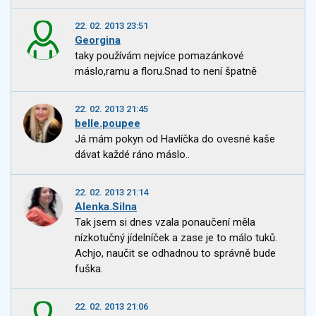
22. 02. 2013 23:51
Georgina
taky používám nejvíce pomazánkové
máslo,ramu a floru.Snad to není špatně
22. 02. 2013 21:45
belle.poupee
Já mám pokyn od Havlíčka do ovesné kaše
dávat každé ráno máslo..
22. 02. 2013 21:14
Alenka.Silna
Tak jsem si dnes vzala ponaučení měla
nízkotučný jídelníček a zase je to málo tuků.
Achjo, naučit se odhadnou to správně bude
fuška.
22. 02. 2013 21:06