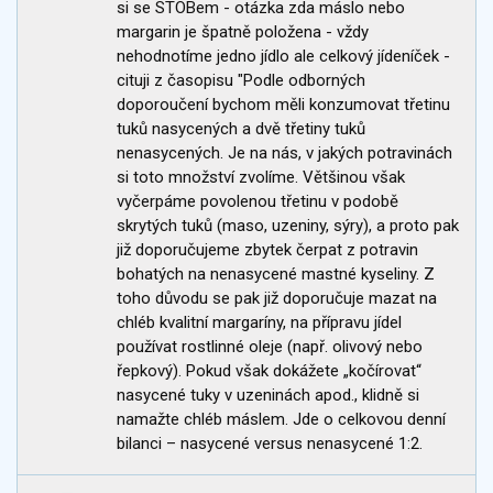
si se STOBem - otázka zda máslo nebo
margarin je špatně položena - vždy
nehodnotíme jedno jídlo ale celkový jídeníček -
cituji z časopisu "Podle odborných
doporoučení bychom měli konzumovat třetinu
tuků nasycených a dvě třetiny tuků
nenasycených. Je na nás, v jakých potravinách
si toto množství zvolíme. Většinou však
vyčerpáme povolenou třetinu v podobě
skrytých tuků (maso, uzeniny, sýry), a proto pak
již doporučujeme zbytek čerpat z potravin
bohatých na nenasycené mastné kyseliny. Z
toho důvodu se pak již doporučuje mazat na
chléb kvalitní margaríny, na přípravu jídel
používat rostlinné oleje (např. olivový nebo
řepkový). Pokud však dokážete „kočírovat“
nasycené tuky v uzeninách apod., klidně si
namažte chléb máslem. Jde o celkovou denní
bilanci – nasycené versus nenasycené 1:2.