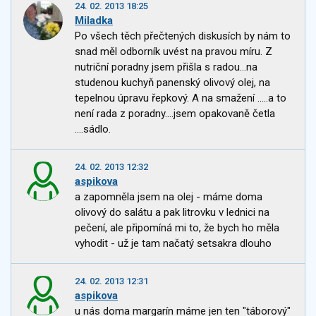
24. 02. 2013 18:25
Miladka
Po všech těch přečtených diskusích by nám to
snad měl odborník uvést na pravou míru. Z
nutriční poradny jsem přišla s radou...na
studenou kuchyň panenský olivový olej, na
tepelnou úpravu řepkový. A na smažení .....a to
není rada z poradny....jsem opakovaně četla
....sádlo.
24. 02. 2013 12:32
aspikova
a zapomněla jsem na olej - máme doma
olivový do salátu a pak litrovku v lednici na
pečení, ale připomíná mi to, že bych ho měla
vyhodit - už je tam načatý setsakra dlouho
24. 02. 2013 12:31
aspikova
u nás doma margarín máme jen ten "táborový"