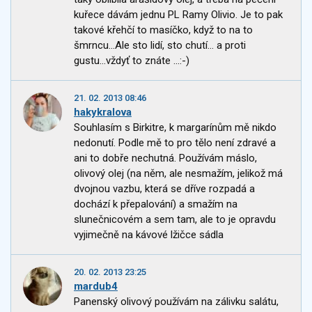
kuřece dávám jednu PL Ramy Olivio. Je to pak
takové křehčí to masíčko, když to na to
šmrncu...Ale sto lidí, sto chutí... a proti
gustu...vždyť to znáte ...:-)
21. 02. 2013 08:46
hakykralova
Souhlasím s Birkitre, k margarínům mě nikdo
nedonutí. Podle mě to pro tělo není zdravé a
ani to dobře nechutná. Používám máslo,
olivový olej (na něm, ale nesmažím, jelikož má
dvojnou vazbu, která se dříve rozpadá a
dochází k přepalování) a smažím na
slunečnicovém a sem tam, ale to je opravdu
vyjimečně na kávové lžičce sádla
20. 02. 2013 23:25
mardub4
Panenský olivový používám na zálivku salátu,