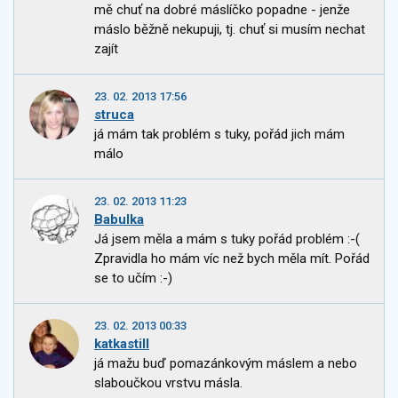
mě chuť na dobré máslíčko popadne - jenže
máslo běžně nekupuji, tj. chuť si musím nechat
zajít
23. 02. 2013 17:56
struca
já mám tak problém s tuky, pořád jich mám
málo
23. 02. 2013 11:23
Babulka
Já jsem měla a mám s tuky pořád problém :-(
Zpravidla ho mám víc než bych měla mít. Pořád
se to učím :-)
23. 02. 2013 00:33
katkastill
já mažu buď pomazánkovým máslem a nebo
slaboučkou vrstvu másla.