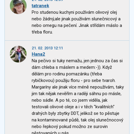
tatranek
Pro studenou kuchyni používám olivový olej
nebo žádný,ale jinak používám slunečnicový a
nebo omegu na pečení. Jinak střídám máslo a
třeba floru.
21. 02. 2013 12:11
Hana2
Na pečivo si tuky nemažu, jen jednou za čas si
dám chleba s máslem a medem:-)). Když
dělám pro rodinu pomazánku (třeba
rybičkovou) použiju floru - pro sebe tvaroh.
Margaríny ale jinak více méně nepoužívám, taky
jim tak nějak nevěřím a raději sáhnu po másle,
nebo sádle. A po té, co jsem viděla, jak
testovali olivové oleje a i v těch "kvalitních"
drahých byly zbytky DDT, jelikož se to pěstuje
na kontaminované půdě, tak olej slunečnocový
nebo řepkový pokud možno ze surovin
pěstovaných u nás.