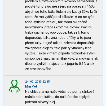
problém s rozsvícením tukového semaforku, a
prostě toho sýru nesežeru na posezení 150g
abych se toho bála. Eidam ale kupuji 30ku kvůli
tomu že má vyšší podíl bílkovin. A co se týče
toho sytícího efektu, tak tomu skutečně
nerozumím, přece i když má člověk svačinu
třeba sacharidovou-ovoce, tak se k tomu
doporučuje bílkovina nebo oříšky-a to jsou
přece tuky, stejně tak se zelenina doporučuje
zakápnout olejem, tělo pak ty vitaminy lépe
využije. Takže v mém případě rozhodně sytící
schopnost mají, minimálně když si srovnám jak
dlouho vydržím najezena z jogurtu 0,1% a jak
ze smetanového.
24. 02. 2013 22:15
MarPet
Na chleba si namažu většinou pomazánkové
máslo nebo lučinu, do salátů nebo teplých
pokrmů olivový olej.