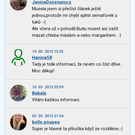
JaninaDseznamcz
Musela jsem si přečíst článek ještě
jednou,protože mi chybí splnit semaforek u
tuků :-(
Ale včera už v pohodě.Budu muset asi začít
mazat chleba máslem a nebo margarínem .-)
14. 03. 2013 13:35
Hanina58
Tady je tolik informací, že nevím co číst dříve..
Moc děkuji!
10. 03. 2013 23:59
Babala
Vítám každou informaci.
03. 03. 2013 21:34
belle.poupee
Super je hlavně ta příručka když se rozklikne;-)