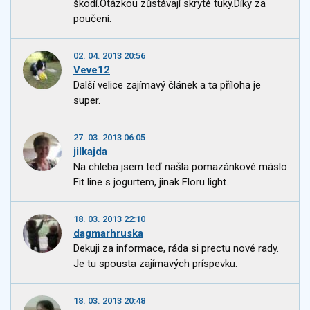
škodí.Otázkou zůstávají skryté tuky.Díky za
poučení.
02. 04. 2013 20:56
Veve12
Další velice zajímavý článek a ta příloha je
super.
27. 03. 2013 06:05
jilkajda
Na chleba jsem teď našla pomazánkové máslo
Fit line s jogurtem, jinak Floru light.
18. 03. 2013 22:10
dagmarhruska
Dekuji za informace, ráda si prectu nové rady.
Je tu spousta zajímavých príspevku.
18. 03. 2013 20:48