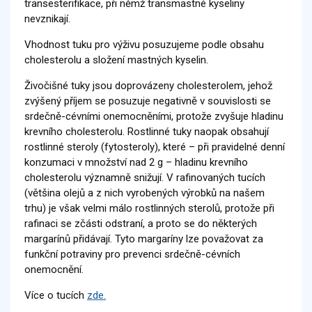
transesterifikace, při němž transmastné kyseliny
nevznikají.
Vhodnost tuku pro výživu posuzujeme podle obsahu
cholesterolu a složení mastných kyselin.
Živočišné tuky jsou doprovázeny cholesterolem, jehož
zvýšený příjem se posuzuje negativně v souvislosti se
srdečně-cévními onemocněními, protože zvyšuje hladinu
krevního cholesterolu. Rostlinné tuky naopak obsahují
rostlinné steroly (fytosteroly), které – při pravidelné denní
konzumaci v množství nad 2 g – hladinu krevního
cholesterolu významně snižují. V rafinovaných tucích
(většina olejů a z nich vyrobených výrobků na našem
trhu) je však velmi málo rostlinných sterolů, protože při
rafinaci se zčásti odstraní, a proto se do některých
margarínů přidávají. Tyto margaríny lze považovat za
funkční potraviny pro prevenci srdečně-cévních
onemocnění.
Více o tucích
zde.