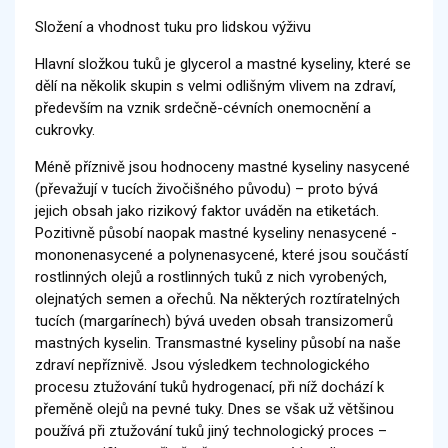
Složení a vhodnost tuku pro lidskou výživu
Hlavní složkou tuků je glycerol a mastné kyseliny, které se
dělí na několik skupin s velmi odlišným vlivem na zdraví,
především na vznik srdečně-cévních onemocnění a
cukrovky.
Méně příznivě jsou hodnoceny mastné kyseliny nasycené
(převažují v tucích živočišného původu) – proto bývá
jejich obsah jako rizikový faktor uváděn na etiketách.
Pozitivně působí naopak mastné kyseliny nenasycené -
mononenasycené a polynenasycené, které jsou součástí
rostlinných olejů a rostlinných tuků z nich vyrobených,
olejnatých semen a ořechů. Na některých roztíratelných
tucích (margarínech) bývá uveden obsah transizomerů
mastných kyselin. Transmastné kyseliny působí na naše
zdraví nepříznivě. Jsou výsledkem technologického
procesu ztužování tuků hydrogenací, při níž dochází k
přeměně olejů na pevné tuky. Dnes se však už většinou
používá při ztužování tuků jiný technologický proces –