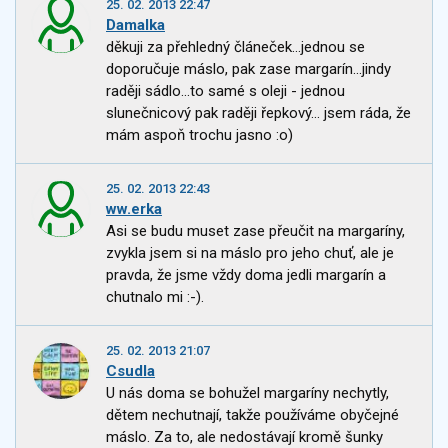
25. 02. 2013 22:47
Damalka
děkuji za přehledný článeček...jednou se
doporučuje máslo, pak zase margarín...jindy
raději sádlo...to samé s oleji - jednou
slunečnicový pak raději řepkový... jsem ráda, že
mám aspoň trochu jasno :o)
25. 02. 2013 22:43
ww.erka
Asi se budu muset zase přeučit na margaríny,
zvykla jsem si na máslo pro jeho chuť, ale je
pravda, že jsme vždy doma jedli margarín a
chutnalo mi :-).
25. 02. 2013 21:07
Csudla
U nás doma se bohužel margaríny nechytly,
dětem nechutnají, takže používáme obyčejné
máslo. Za to, ale nedostávají kromě šunky