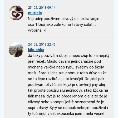
25. 02. 2013 09:14
muriela
Nejraději používám olivový ole extra virgin ...
cca 1 lžici jako zálivku na listový sálát ...
výborné :-)
24. 02. 2013 22:46
kikushka
Já taky používám obojí a nepovžuji to za nějaký
přehřešek. Máslo dávám jednoznačně pod
míchaná vajíčka nebo rybu, svačiny do školy
mažu florou light, ale jenom z toho důvodu že
se to lépe roztírá a je to levnější. Do jídel pak
používám oliváč, ale když je otevřený jiný olej,
tak prostě použiju slunečnicový, stačí lžička na
flák masa, dyť je to přece jenom olej a to že je
olivový nebo konopní ještě neznamená že je
supr zdravý. Sýry se naopak nebojím používat i
ty tučnější, v sebekoučinku jsem měla věčně