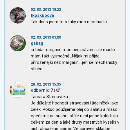
02. 03. 2013 18:22
tkoskubova
Tak dnes jsem to s tuky moc neodhadla
02. 03. 2013 01:00
gabag
já teda margarin moc neuznávám-ale máslo
mám fakt vyjimečně...Nějak mi přijde
přirozenější než margarin....jen se mechanicky
stluče
28. 02. 2013 15:35
odbornici7s
Tamara Starnovská
Je důležité hodnotit stravování i jídelníček jako
celek. Pokud použijeme olej do salátu a maso
opečeme na sucho, stále není jasné kolik tuku
celkem za den a jaké druhy mastných kyselin v
nich obsažené sníme. Ve správné skladbě