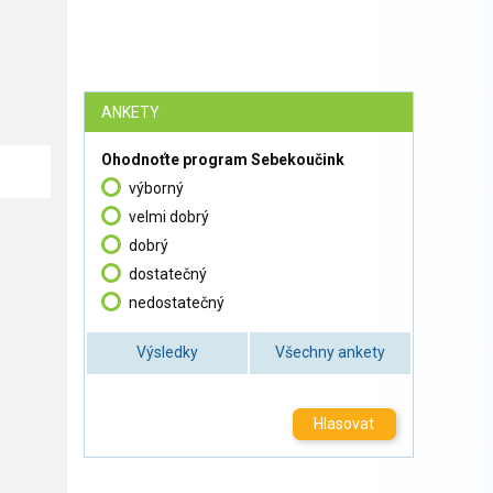
ANKETY
Ohodnoťte program Sebekoučink
výborný
velmi dobrý
dobrý
dostatečný
nedostatečný
Výsledky
Všechny ankety
Hlasovat