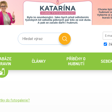
Zů
ABÁZE
PŘÍBĚHY O
ČLÁNKY
SEBE
RAVIN
HUBNUTÍ
tky do fotogalerie?