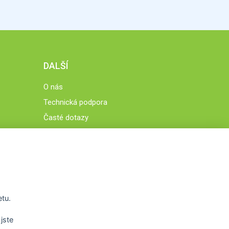
DALŠÍ
O nás
Technická podpora
Časté dotazy
Normy a zásady fungování STOBklubu
Členové STOBklubu
Zásady nakládání s osobními údaji
Otestujte se
Spočítejte si
etu.
Výzva 52
jste