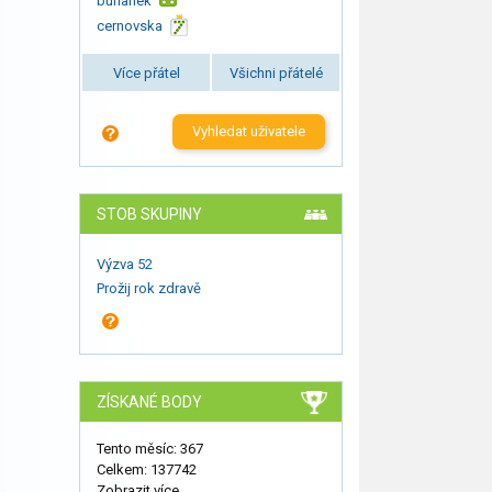
burianek
cernovska
Více přátel
Všichni přátelé
Vyhledat uživatele
STOB SKUPINY
Výzva 52
Prožij rok zdravě
ZÍSKANÉ BODY
Tento měsíc: 367
Celkem: 137742
Zobrazit více