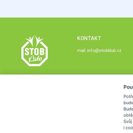
KONTAKT
mail:
info@stobklub.cz
Pou
Potř
bude
Bud
obtě
Svůj
i co