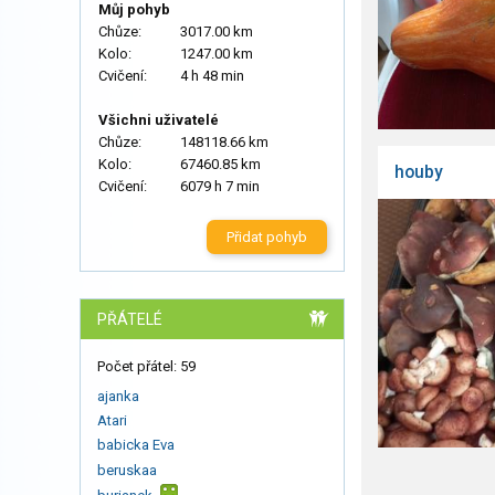
Můj pohyb
Chůze:
3017.00 km
Kolo:
1247.00 km
Cvičení:
4 h 48 min
Všichni uživatelé
Chůze:
148118.66 km
Kolo:
67460.85 km
houby
Cvičení:
6079 h 7 min
Přidat pohyb
PŘÁTELÉ
Počet přátel: 59
ajanka
Atari
babicka Eva
beruskaa