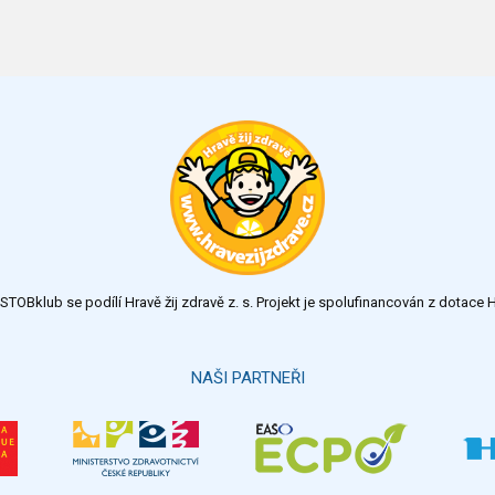
TOBklub se podílí Hravě žij zdravě z. s. Projekt je spolufinancován z dotac
NAŠI PARTNEŘI