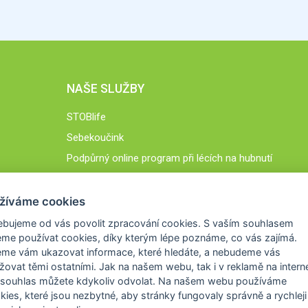
NAŠE SLUŽBY
STOBlife
Sebekoučink
Podpůrný online program při lécích na hubnutí
STOB.cz
žíváme cookies
ebujeme od vás
povolit zpracování cookies
. S vaším souhlasem
me používat cookies, díky kterým lépe poznáme,
co vás zajímá
.
eme vám ukazovat
informace, které hledáte
, a nebudeme vás
žovat těmi ostatními. Jak na našem webu, tak i v reklamě na intern
 souhlas můžete kdykoliv odvolat. Na našem webu
používáme
okies, které jsou nezbytné
, aby stránky fungovaly správně a rychleji 