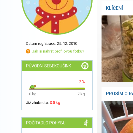
KLÍČENÍ
Datum registrace: 25. 12. 2010
Jak si nahrát profilovou fotku?
PŮVODNÍ SEBEKOUČINK
7 %
PROSÍM O R
0 kg
7 kg
Již zhubnuto:
0.5 kg
POČÍTADLO POHYBU