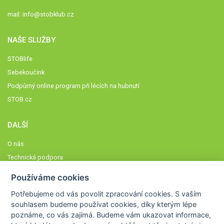
mail:
info@stobklub.cz
NAŠE SLUŽBY
STOBlife
Sebekoučink
Podpůrný online program při lécích na hubnutí
STOB.cz
DALŠÍ
O nás
Technická podpora
Časté dotazy
Používáme cookies
Normy a zásady fungování STOBklubu
Potřebujeme od vás
povolit zpracování cookies
. S vaším
Členové STOBklubu
souhlasem budeme používat cookies, díky kterým lépe
Zásady nakládání s osobními údaji
poznáme,
co vás zajímá
. Budeme vám ukazovat
informace,