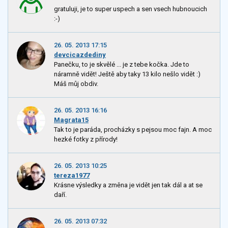
gratuluji, je to super uspech a sen vsech hubnoucich
:-)
26. 05. 2013 17:15
devcicazdediny
Panečku, to je skvělé ... je z tebe kočka. Jde to
náramně vidět! Ještě aby taky 13 kilo nešlo vidět :)
Máš můj obdiv.
26. 05. 2013 16:16
Magrata15
Tak to je paráda, procházky s pejsou moc fajn. A moc
hezké fotky z přírody!
26. 05. 2013 10:25
tereza1977
Krásne výsledky a změna je vidět jen tak dál a at se
daří.
26. 05. 2013 07:32