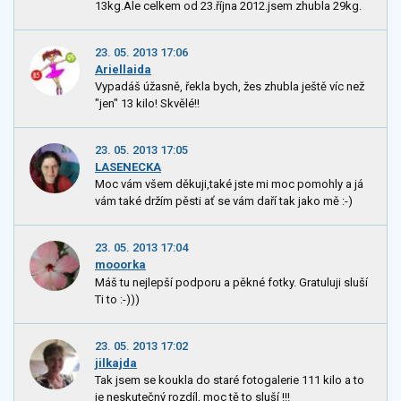
13kg.Ale celkem od 23.října 2012.jsem zhubla 29kg.
23. 05. 2013 17:06
Ariellaida
Vypadáš úžasně, řekla bych, žes zhubla ještě víc než
"jen" 13 kilo! Skvělé!!
23. 05. 2013 17:05
LASENECKA
Moc vám všem děkuji,také jste mi moc pomohly a já
vám také držím pěsti ať se vám daří tak jako mě :-)
23. 05. 2013 17:04
mooorka
Máš tu nejlepší podporu a pěkné fotky. Gratuluji sluší
Ti to :-)))
23. 05. 2013 17:02
jilkajda
Tak jsem se koukla do staré fotogalerie 111 kilo a to
je neskutečný rozdíl, moc tě to sluší !!!