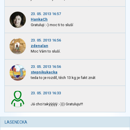
23. 05. 2013 16:57
HankaCh
Gratuluji :-) moc ti to sluší
23. 05. 2013 16:56
zdenalan
Moc Vám to sluší.
23. 05. 2013 16:56
stepnikukacka
teda to je rozdíl, těch 13 kg je fakt znát
23. 05. 2013 16:33
Já chci takýýýýý :-))) Gratuluju!!!
LASENECKA