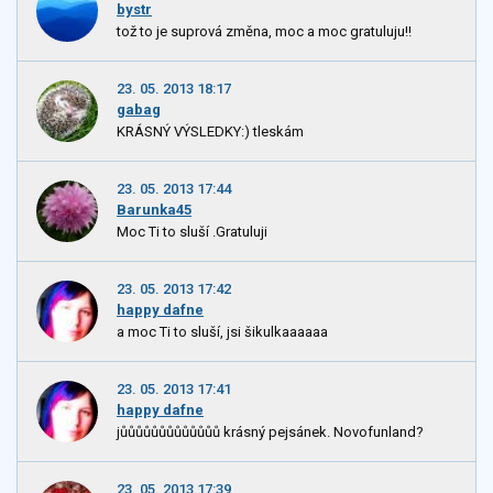
bystr
tož to je suprová změna, moc a moc gratuluju!!
23. 05. 2013 18:17
gabag
KRÁSNÝ VÝSLEDKY:) tleskám
23. 05. 2013 17:44
Barunka45
Moc Ti to sluší .Gratuluji
23. 05. 2013 17:42
happy dafne
a moc Ti to sluší, jsi šikulkaaaaaa
23. 05. 2013 17:41
happy dafne
jůůůůůůůůůůůůů krásný pejsánek. Novofunland?
23. 05. 2013 17:39