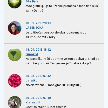
Fila Byla
moc gratuluju, je to úžasná proměna a moc ti to sluší -
vám všem :-)
18. 09. 2013 20:13
LASENECKA
Je to tibeťan bez pp,ale oba rodiče má s pp.
13.12.bude mít 2 roky
18. 09. 2013 18:12
rupok54
No panečku. Máš ode mne velkou pochvalu. Snad se
mi to taky podaří. Ten pejsek je Tibetská doga?
30. 08. 2013 07:42
paratko
skvělá změna ... moc gratuluji k úbytku ;)
30. 08. 2013 07:40
Klarasolil
Jde ti to stale? Super zmena!!!