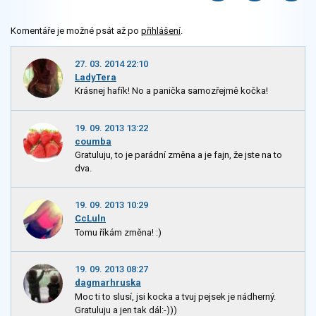
Komentáře je možné psát až po
přihlášení
.
27. 03. 2014 22:10
LadyTera
Krásnej hafík! No a panička samozřejmě kočka!
19. 09. 2013 13:22
coumba
Gratuluju, to je parádní změna a je fajn, že jste na to
dva.
19. 09. 2013 10:29
CcLuln
Tomu říkám změna! :)
19. 09. 2013 08:27
dagmarhruska
Moc ti to slusí, jsi kocka a tvuj pejsek je nádherný.
Gratuluju a jen tak dál:-)))