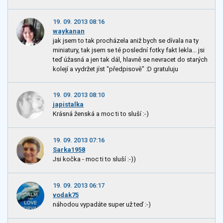
19. 09. 2013 08:16
waykanan
jak jsem to tak procházela aniž bych se dívala na ty
miniatury, tak jsem se té poslední fotky fakt lekla... jsi
teď úžasná a jen tak dál, hlavně se nevracet do starých
kolejí a vydržet jíst "předpisově" :D gratuluju
19. 09. 2013 08:10
japistalka
Krásná ženská a moc ti to sluší :-)
19. 09. 2013 07:16
Sarka1958
Jsi kočka - moc ti to sluší :-))
19. 09. 2013 06:17
vodak75
náhodou vypadáte super už teď :-)