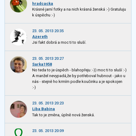
hradcacka
Krásné jarní fotky a na nich krásná ženská :-) Gratuluju
k úspěchu :-)
23. 05. 2013 20:35
Azereth
Jsi fakt dobrá a moc ti to sluší.
23. 05. 2013 20:27
Sarka1958
No teda to je úspěch - blahopřeju :-)) moc ti to sluší :-)
A manžel nevypadá,že by potřeboval hubnout - jako u
nás - stejně ho krmím podle koučinku a je spokojen
:-)
23. 05. 2013 20:23
Liba Babina
Tak to je změna, úplně nová ženská.
23. 05. 2013 20:09