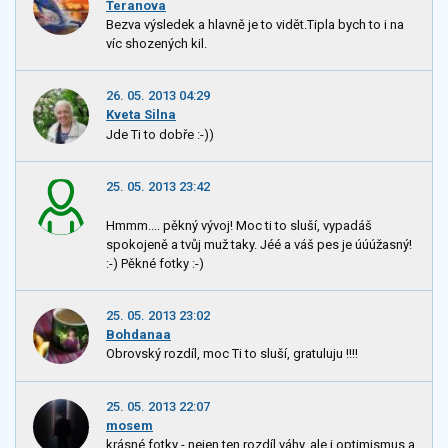
Teranova
Bezva výsledek a hlavně je to vidět.Tipla bych to i na
víc shozených kil.
26. 05. 2013 04:29
Kveta Silna
Jde Ti to dobře :-))
25. 05. 2013 23:42
Hmmm.... pěkný vývoj! Moc ti to sluší, vypadáš
spokojeně a tvůj muž taky. Jéé a váš pes je úúúžasný!
:-) Pěkné fotky :-)
25. 05. 2013 23:02
Bohdanaa
Obrovský rozdíl, moc Ti to sluší, gratuluju !!!!
25. 05. 2013 22:07
mosem
krásné fotky - nejen ten rozdíl váhy, ale i optimismus a