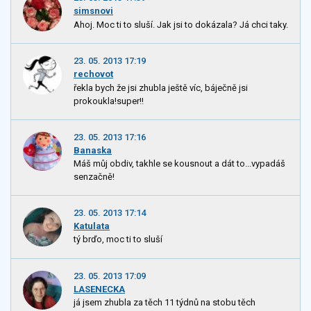
simsnovi
Ahoj. Moc ti to sluší. Jak jsi to dokázala? Já chci taky.
23. 05. 2013 17:19
rechovot
řekla bych že jsi zhubla ještě víc, báječně jsi
prokoukla!super!!
23. 05. 2013 17:16
Banaska
Máš můj obdiv, takhle se kousnout a dát to...vypadáš
senzačně!
23. 05. 2013 17:14
Katulata
tý brďo, moc ti to sluší
23. 05. 2013 17:09
LASENECKA
já jsem zhubla za těch 11 týdnů na stobu těch