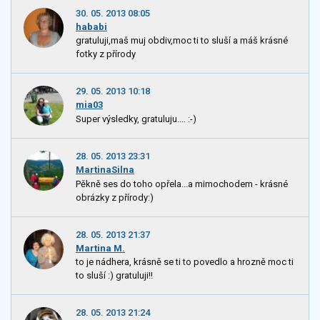
30. 05. 2013 08:05
hababi
gratuluji,maš muj obdiv,moc ti to sluší a máš krásné
fotky z přírody
29. 05. 2013 10:18
mia03
Super výsledky, gratuluju.... :-)
28. 05. 2013 23:31
MartinaSilna
Pěkně ses do toho opřela...a mimochodem - krásné
obrázky z přírody:)
28. 05. 2013 21:37
Martina M.
to je nádhera, krásně se ti to povedlo a hrozně moc ti
to sluší :) gratuluji!!
28. 05. 2013 21:24