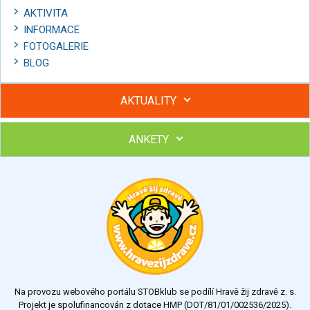
AKTIVITA
INFORMACE
FOTOGALERIE
BLOG
AKTUALITY
ANKETY
Hubněte s podporou lektorky a skupiny v kurzech STOBu
Chcete poradit s hubnutím? Najděte si odborníka STOBu ve
svém regionu
Ohodnoťte program Sebekoučink
výborný
velmi dobrý
dobrý
dostatečný
nedostatečný
Na provozu webového portálu STOBklub se podílí Hravě žij zdravě z. s.
Výsledky
Všechny ankety
Projekt je spolufinancován z dotace HMP (DOT/81/01/002536/2025).