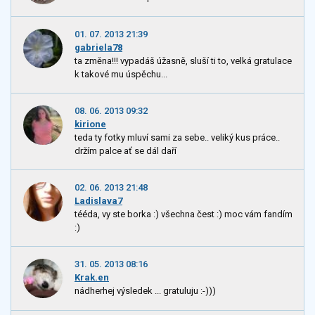
01. 07. 2013 21:39
gabriela78
ta změna!!! vypadáš úžasně, sluší ti to, velká gratulace
k takové mu úspěchu...
08. 06. 2013 09:32
kirione
teda ty fotky mluví sami za sebe.. veliký kus práce..
držím palce ať se dál daří
02. 06. 2013 21:48
Ladislava7
tééda, vy ste borka :) všechna čest :) moc vám fandím
:)
31. 05. 2013 08:16
Krak.en
nádherhej výsledek ... gratuluju :-)))