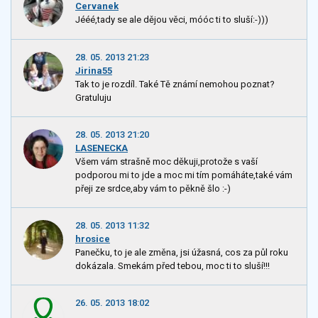
Cervanek
Jééé,tady se ale dějou věci, móóc ti to sluší:-)))
28. 05. 2013 21:23
Jirina55
Tak to je rozdíl. Také Tě známí nemohou poznat?
Gratuluju
28. 05. 2013 21:20
LASENECKA
Všem vám strašně moc děkuji,protože s vaší
podporou mi to jde a moc mi tím pomáháte,také vám
přeji ze srdce,aby vám to pěkně šlo :-)
28. 05. 2013 11:32
hrosice
Panečku, to je ale změna, jsi úžasná, cos za půl roku
dokázala. Smekám před tebou, moc ti to sluší!!!
26. 05. 2013 18:02