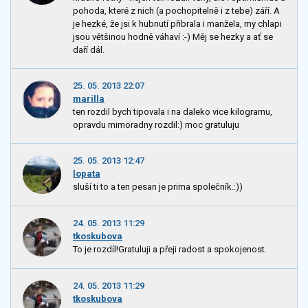
pohoda, které z nich (a pochopitelně i z tebe) září. A
je hezké, že jsi k hubnutí přibrala i manžela, my chlapi
jsou většinou hodně váhaví :-) Měj se hezky a ať se
daří dál.
25. 05. 2013 22:07
marilla
ten rozdil bych tipovala i na daleko vice kilogramu,
opravdu mimoradny rozdil:) moc gratuluju
25. 05. 2013 12:47
lopata
sluší ti to a ten pesan je prima společník.:))
24. 05. 2013 11:29
tkoskubova
To je rozdíl!Gratuluji a přeji radost a spokojenost.
24. 05. 2013 11:29
tkoskubova