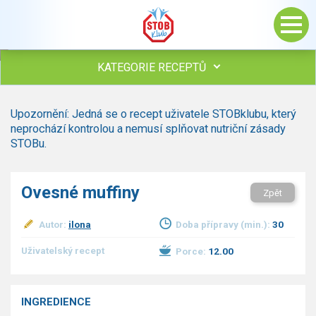
KATEGORIE RECEPTŮ
Všechny recepty
Upozornění: Jedná se o recept uživatele STOBklubu, který
Polévky
neprochází kontrolou a nemusí splňovat nutriční zásady
Studená kuchyně
STOBu.
Maso
Omáčky
Ovesné muffiny
Zpět
Bezmasé a zeleninové
Saláty
Autor:
ilona
Doba přípravy (min.):
30
Sladké pokrmy
Dezerty
Uživatelský recept
Porce:
12.00
Nápoje
Ostatní
INGREDIENCE
Dětské recepty