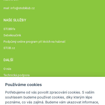
mail:
info@stobklub.cz
NAŠE SLUŽBY
STOBlife
Sebekoučink
Podpůrný online program při lécích na hubnutí
STOB.cz
DALŠÍ
O nás
Technická podpora
Časté dotazy
Používáme cookies
Normy a zásady fungování STOBklubu
Potřebujeme od vás
povolit zpracování cookies
. S vaším
Členové STOBklubu
souhlasem budeme používat cookies, díky kterým lépe
Zásady nakládání s osobními údaji
poznáme,
co vás zajímá
. Budeme vám ukazovat
informace,