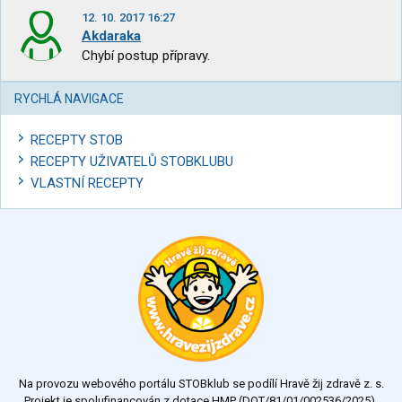
12. 10. 2017 16:27
Akdaraka
Chybí postup přípravy.
RYCHLÁ NAVIGACE
RECEPTY STOB
RECEPTY UŽIVATELŮ STOBKLUBU
VLASTNÍ RECEPTY
Na provozu webového portálu STOBklub se podílí Hravě žij zdravě z. s.
Projekt je spolufinancován z dotace HMP (DOT/81/01/002536/2025).