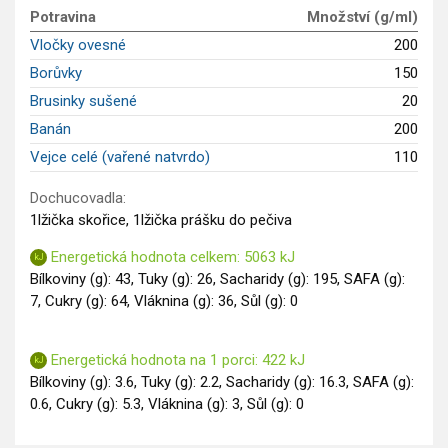
GLP-1 recepty
Potravina
Množství (g/ml)
Vločky ovesné
200
Borůvky
150
Brusinky sušené
20
Banán
200
Vejce celé (vařené natvrdo)
110
Dochucovadla:
1lžička skořice, 1lžička prášku do pečiva
Energetická hodnota celkem: 5063 kJ
Bílkoviny (g): 43, Tuky (g): 26, Sacharidy (g): 195, SAFA (g):
7, Cukry (g): 64, Vláknina (g): 36, Sůl (g): 0
Energetická hodnota na 1 porci: 422 kJ
Bílkoviny (g): 3.6, Tuky (g): 2.2, Sacharidy (g): 16.3, SAFA (g):
0.6, Cukry (g): 5.3, Vláknina (g): 3, Sůl (g): 0