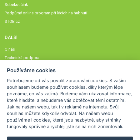
Sebekoučink
Podpůrný online program při lécích na hubnutí
STOB.cz
DALŠÍ
O nás
Technická podpora
Časté dotazy
Používáme cookies
Normy a zásady fungování STOBklubu
Potřebujeme od vás
povolit zpracování cookies
. S vaším
Členové STOBklubu
souhlasem budeme používat cookies, díky kterým lépe
Zásady nakládání s osobními údaji
poznáme,
co vás zajímá
. Budeme vám ukazovat
informace,
které hledáte
, a nebudeme vás obtěžovat těmi ostatními.
Otestujte se
Jak na našem webu, tak i v reklamě na internetu. Svůj
Spočítejte si
souhlas můžete kdykoliv odvolat. Na našem webu
Výzva 52
používáme i cookies, které jsou nezbytné
, aby stránky
fungovaly správně a rychleji jste se na nich zorientovali.