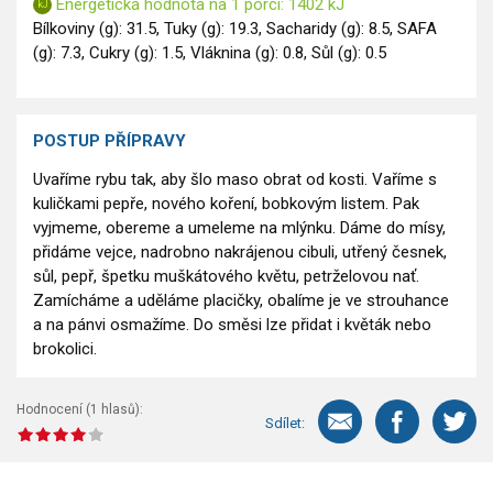
Energetická hodnota na 1 porci: 1402 kJ
Bílkoviny (g): 31.5, Tuky (g): 19.3, Sacharidy (g): 8.5, SAFA
(g): 7.3, Cukry (g): 1.5, Vláknina (g): 0.8, Sůl (g): 0.5
POSTUP PŘÍPRAVY
Uvaříme rybu tak, aby šlo maso obrat od kosti. Vaříme s
kuličkami pepře, nového koření, bobkovým listem. Pak
vyjmeme, obereme a umeleme na mlýnku. Dáme do mísy,
přidáme vejce, nadrobno nakrájenou cibuli, utřený česnek,
sůl, pepř, špetku muškátového květu, petrželovou nať.
Zamícháme a uděláme placičky, obalíme je ve strouhance
a na pánvi osmažíme. Do směsi lze přidat i květák nebo
brokolici.
Hodnocení (
1
hlasů):
Sdílet: