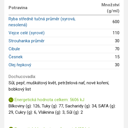
Množství
Saláty
Potravina
(g/ml)
Sladké pokrmy
Ryba středně tučná průměr (syrová,
600
Dezerty
nesolená)
Nápoje
Vejce celé (syrové)
110
Ostatní
Strouhanka průměr
30
Dětské recepty
Cibule
70
GLP-1 recepty
Česnek
15
Olej řepkový
30
Dochucovadla:
Sůl, pepř, muškátový květ, petrželová nať, nové koření,
bobkový list
Energetická hodnota celkem: 5606 kJ
Bílkoviny (g): 126, Tuky (g): 77, Sacharidy (g): 34, SAFA (g):
29, Cukry (g): 6, Vláknina (g): 3, Sůl (g): 2