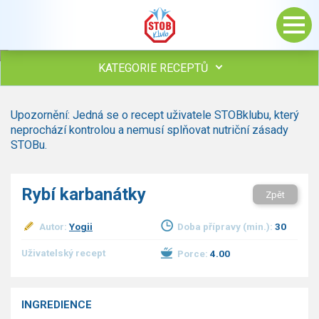
KATEGORIE RECEPTŮ
Všechny recepty
Upozornění: Jedná se o recept uživatele STOBklubu, který
Polévky
neprochází kontrolou a nemusí splňovat nutriční zásady
Studená kuchyně
STOBu.
Maso
drůbež
Rybí karbanátky
Zpět
hovězí, telecí
vepřové
Autor:
Yogii
Doba přípravy (min.):
30
vnitřnosti
ryby
Uživatelský recept
Porce:
4.00
zvěřina
ostatní maso
Omáčky
INGREDIENCE
Bezmasé a zeleninové