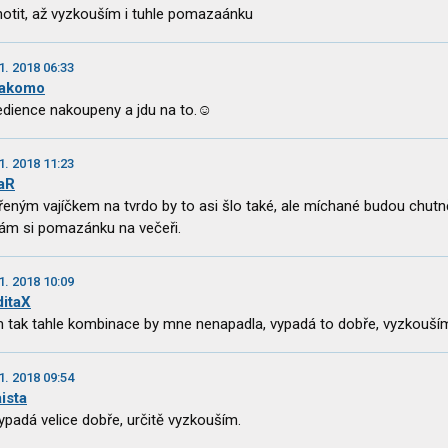
otit, až vyzkouším i tuhle pomazaánku
1. 2018 06:33
akomo
edience nakoupeny a jdu na to.☺
1. 2018 11:23
aR
řeným vajíčkem na tvrdo by to asi šlo také, ale míchané budou chutně
ám si pomazánku na večeři.
1. 2018 10:09
ditaX
tak tahle kombinace by mne nenapadla, vypadá to dobře, vyzkouší
1. 2018 09:54
ista
ypadá velice dobře, určitě vyzkouším.