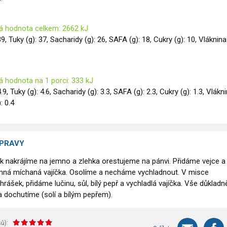
á hodnota celkem: 2662 kJ
39, Tuky (g): 37, Sacharidy (g): 26, SAFA (g): 18, Cukry (g): 10, Vláknina
á hodnota na 1 porci: 333 kJ
4.9, Tuky (g): 4.6, Sacharidy (g): 3.3, SAFA (g): 2.3, Cukry (g): 1.3, Vlákn
): 0.4
ÍPRAVY
ek nakrájíme na jemno a zlehka orestujeme na pánvi. Přidáme vejce a
ná míchaná vajíčka. Osolíme a necháme vychladnout. V misce
ášek, přidáme lučinu, sůl, bílý pepř a vychladlá vajíčka. Vše důkladn
dochutíme (solí a bílým pepřem).
ů):