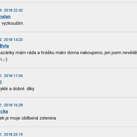
9. 2018 22:42
nalan
 vyzkouším.
2. 2018 14:23
 Byla
zánky mám ráda a hrášku mám doma nakoupeno, jen jsem nevěděl
 ;-)
1. 2018 11:36
l
yklé a dobré. díky.
1. 2018 16:28
icka
ek je moje oblíbená zelenina
1. 2018 23:19