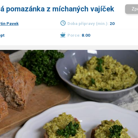
á pomazánka z míchaných vajíček
Zp
tin Pavek
Doba přípravy (min.):
20
pt
Porce:
8.00