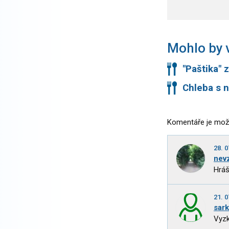
Mohlo by v
"Paštika" 
Chleba s n
Komentáře je mož
28. 0
nev
Hráš
21. 0
sar
Vyzk