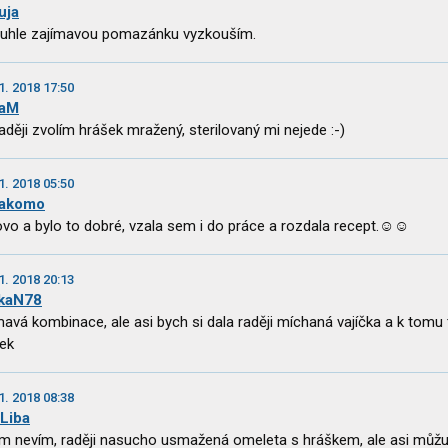
uja
tuhle zajímavou pomazánku vyzkouším.
1. 2018 17:50
naM
raději zvolím hrášek mražený, sterilovaný mi nejede :-)
1. 2018 05:50
akomo
vo a bylo to dobré, vzala sem i do práce a rozdala recept.☺☺
1. 2018 20:13
kaN78
mavá kombinace, ale asi bych si dala raději míchaná vajíčka a k tomu
ek
1. 2018 08:38
Liba
m nevím, raději nasucho usmažená omeleta s hráškem, ale asi můž