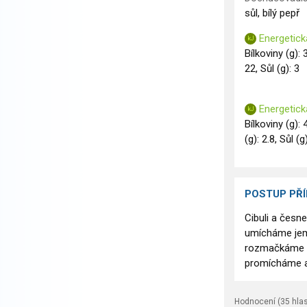
sůl, bílý pepř
Energetick
Bílkoviny (g): 
22, Sůl (g): 3
Energetick
Bílkoviny (g): 
(g): 2.8, Sůl (g
POSTUP PŘ
Cibuli a česn
umícháme jem
rozmačkáme hr
promícháme a 
Hodnocení (
35
hlas