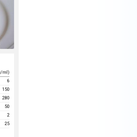
g/ml)
6
150
280
50
2
25