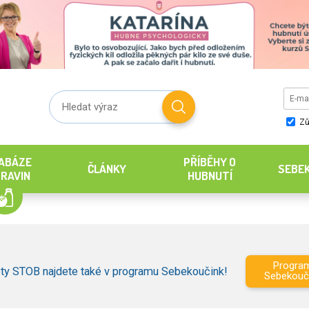
Zů
ABÁZE
PŘÍBĚHY O
ČLÁNKY
SEBE
RAVIN
HUBNUTÍ
Progra
ty STOB najdete také v programu Sebekoučink!
Sebekouč