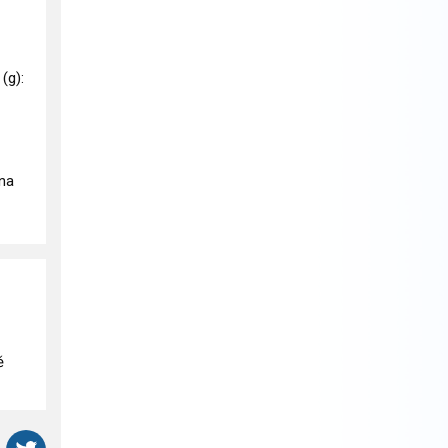
 (g):
ina
ě