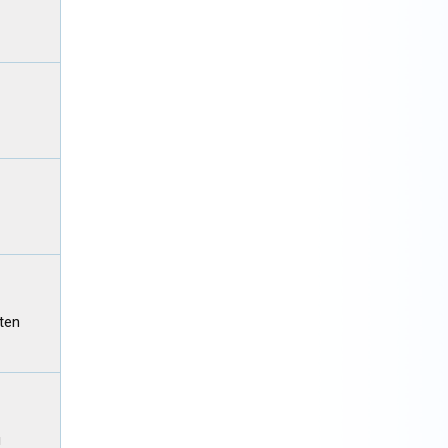
 ten
u