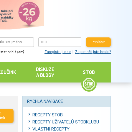
Přihlásit
Zaregistrujte se
Zapomněli jste heslo?
stat přihlášený
DISKUZE
KOUČINK
STOB
A BLOGY
RYCHLÁ NAVIGACE
m
RECEPTY STOB
ink
RECEPTY UŽIVATELŮ STOBKLUBU
VLASTNÍ RECEPTY