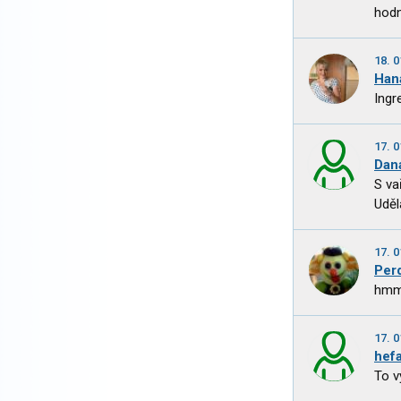
hodn
18. 0
Han
Ingr
17. 0
Dan
S va
Uděl
17. 0
Per
hmm 
17. 0
hefa
To v