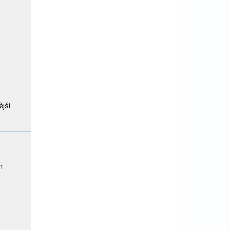
jší.
m