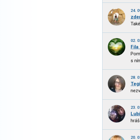
24. 0
zde
Také
02. 0
Fila
Poma
s ním
28. 0
Tegi
nezv
23. 0
Lub
hráš
20. 0