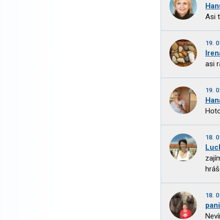
Han
Asi 
19. 0
Ire
asi 
19. 0
Han
Hoto
18. 0
Luc
zají
hráš
18. 0
pani
Neví