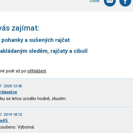
Sdílet:
ás zajímat:
z pohanky a sušených rajčat
akládaným sleděm, rajčaty a cibulí
né psát až po
přihlášení
.
7. 2020 12:45
zdavatse
ku se letos urodilo hodně, zkusím.
7. 2019 18:12
ka45
oušeno. Výborná.