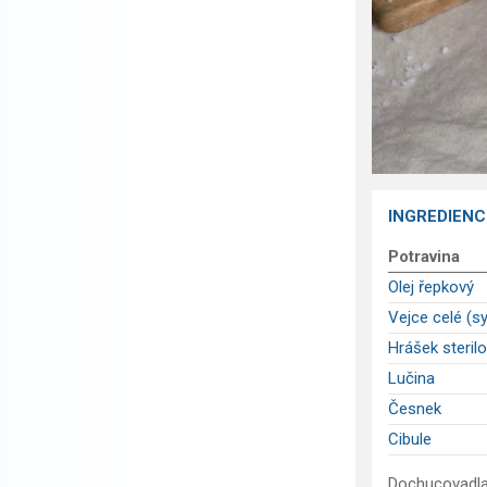
INGREDIENC
Potravina
Olej řepkový
Vejce celé (s
Hrášek steril
Lučina
Česnek
Cibule
Dochucovadla