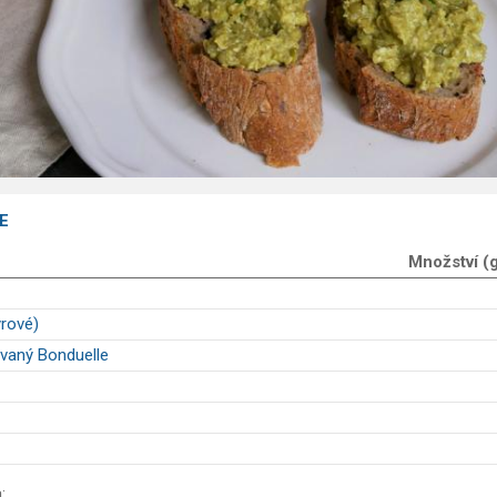
E
Množství (
yrové)
ovaný Bonduelle
: