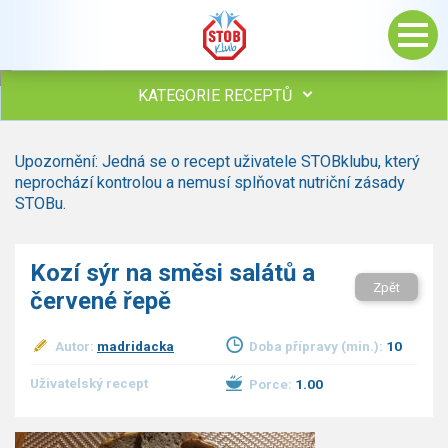
KATEGORIE RECEPTŮ
Všechny recepty
Upozornění: Jedná se o recept uživatele STOBklubu, který
Polévky
neprochází kontrolou a nemusí splňovat nutriční zásady
Studená kuchyně
STOBu.
Maso
Omáčky
Kozí sýr na směsi salátů a
Bezmasé a zeleninové
Zpět
červené řepě
Saláty
Sladké pokrmy
Autor:
madridacka
Doba přípravy (min.):
10
Dezerty
Nápoje
Uživatelský recept
Porce:
1.00
Ostatní
Dětské recepty