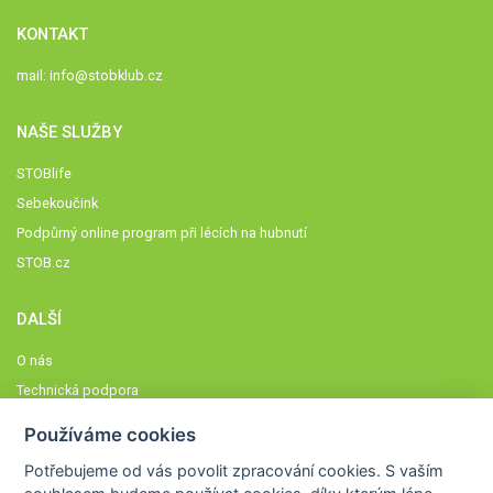
KONTAKT
mail:
info@stobklub.cz
NAŠE SLUŽBY
STOBlife
Sebekoučink
Podpůrný online program při lécích na hubnutí
STOB.cz
DALŠÍ
O nás
Technická podpora
Časté dotazy
Používáme cookies
Normy a zásady fungování STOBklubu
Potřebujeme od vás
povolit zpracování cookies
. S vaším
Členové STOBklubu