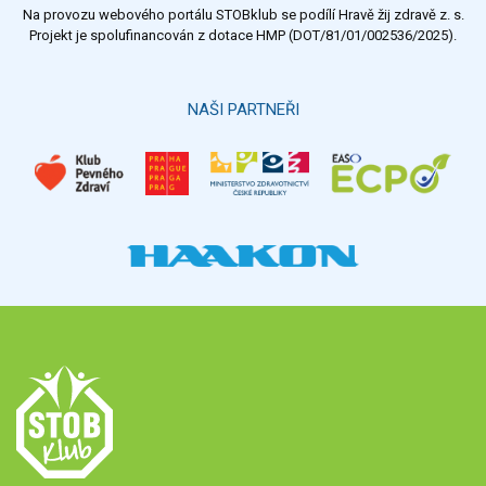
Na provozu webového portálu STOBklub se podílí Hravě žij zdravě z. s.
Projekt je spolufinancován z dotace HMP (DOT/81/01/002536/2025).
NAŠI PARTNEŘI