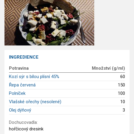
GLP-1 recepty
INGREDIENCE
Potravina
Množství (g/ml)
Kozí sýr s bílou plísní 45%
60
Řepa červená
150
Polníček
100
Vlašské ořechy (nesolené)
10
Olej dýňový
3
Dochucovadla:
hořčicový dresink