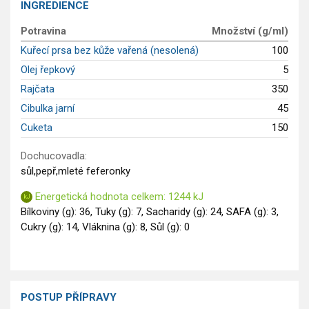
INGREDIENCE
Saláty
Potravina
Množství (g/ml)
Sladké pokrmy
Kuřecí prsa bez kůže vařená (nesolená)
100
Dezerty
Olej řepkový
5
Nápoje
Ostatní
Rajčata
350
Dětské recepty
Cibulka jarní
45
GLP-1 recepty
Cuketa
150
Dochucovadla:
sůl,pepř,mleté feferonky
Energetická hodnota celkem: 1244 kJ
Bílkoviny (g): 36, Tuky (g): 7, Sacharidy (g): 24, SAFA (g): 3,
Cukry (g): 14, Vláknina (g): 8, Sůl (g): 0
POSTUP PŘÍPRAVY