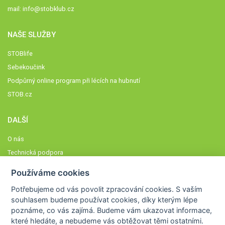
mail:
info@stobklub.cz
NAŠE SLUŽBY
STOBlife
Sebekoučink
Podpůrný online program při lécích na hubnutí
STOB.cz
DALŠÍ
O nás
Technická podpora
Časté dotazy
Používáme cookies
Normy a zásady fungování STOBklubu
Potřebujeme od vás
povolit zpracování cookies
. S vaším
Členové STOBklubu
souhlasem budeme používat cookies, díky kterým lépe
Zásady nakládání s osobními údaji
poznáme,
co vás zajímá
. Budeme vám ukazovat
informace,
které hledáte
, a nebudeme vás obtěžovat těmi ostatními.
Otestujte se