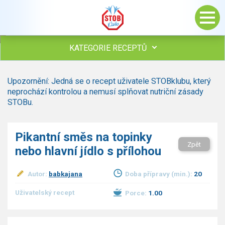
KATEGORIE RECEPTŮ
Všechny recepty
Upozornění: Jedná se o recept uživatele STOBklubu, který
Polévky
neprochází kontrolou a nemusí splňovat nutriční zásady
Studená kuchyně
STOBu.
Maso
drůbež
Pikantní směs na topinky
hovězí, telecí
Zpět
nebo hlavní jídlo s přílohou
vepřové
vnitřnosti
ryby
Autor:
babkajana
Doba přípravy (min.):
20
zvěřina
Uživatelský recept
Porce:
1.00
ostatní maso
Omáčky
Bezmasé a zeleninové