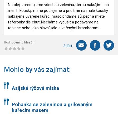
Na oleji zarestujeme všechnu zeleninu,kterou nakrájíme na
menší kousky, mírně podlejeme a přidáme na malé kousky
nakrájené uvařené kuřecí maso,přidáme sůl,pepř a mleté
feferonky dle chuti.Necháme vydusit a podáváme na
topince nebo jako hlavní jídlo s vařenými bramborami.
Hodnocení (
0
hlasů):
Sdílet:
Mohlo by vás zajímat:
Asijská rýžová miska
Pohanka se zeleninou a grilovaným
kuřecím masem