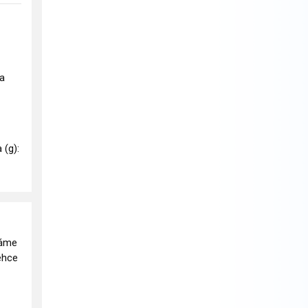
na
 (g):
háme
ehce