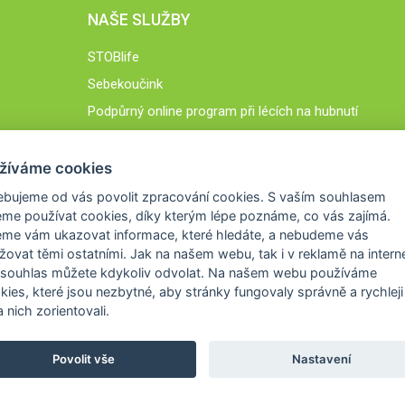
NAŠE SLUŽBY
STOBlife
Sebekoučink
Podpůrný online program při lécích na hubnutí
STOB.cz
žíváme cookies
ebujeme od vás
povolit zpracování cookies
. S vaším souhlasem
me používat cookies, díky kterým lépe poznáme,
co vás zajímá
.
eme vám ukazovat
informace, které hledáte
, a nebudeme vás
žovat těmi ostatními. Jak na našem webu, tak i v reklamě na intern
 souhlas můžete kdykoliv odvolat. Na našem webu
používáme
okies, které jsou nezbytné
, aby stránky fungovaly správně a rychleji 
 nich zorientovali.
Povolit vše
Nastavení