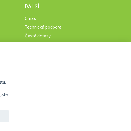
DALŠÍ
O nás
Technická podpora
Časté dotazy
Normy a zásady fungování STOBklubu
Členové STOBklubu
Zásady nakládání s osobními údaji
Otestujte se
Spočítejte si
etu.
Výzva 52
jste
WWW.STOB.CZ
,
WWW.HRAVEZIJZDRAVE.CZ