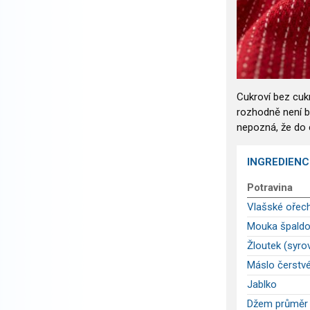
Cukroví bez cukr
rozhodně není b
nepozná, že do c
INGREDIENC
Potravina
Vlašské ořech
Mouka špaldo
Žloutek (syro
Máslo čerstv
Jablko
Džem průměr