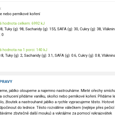
:
ce nebo perníkové koření
á hodnota celkem: 6992 kJ
38, Tuky (g): 98, Sacharidy (g): 155, SAFA (g): 30, Cukry (g): 38, Vlákni
: 0
á hodnota na 1 porci: 140 kJ
0.8, Tuky (g): 2, Sacharidy (g): 3.1, SAFA (g): 0.6, Cukry (g): 0.8, Vláknina
ÍPRAVY
eme, jablko oloupeme a najemno nastrouháme. Mleté ořechy smíc
 ochucení přidáme vanilku, skořici nebo perníkové koření. Přidáme l
o, žloutek a nastrouhané jablko a rychle vypracujeme těsto. Hotové
počinout do lednice. Těsto rozválíme válečkem (nejlépe přes pečicí
řidáváme zbytečně další mouku) a vykrájíme za pomocí vykrajovátek