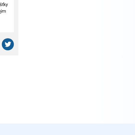
šťky
ným