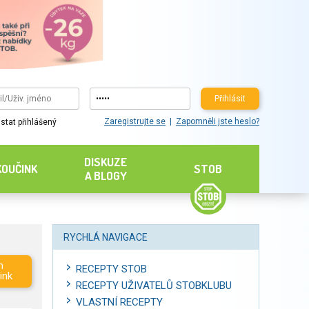
Přihlásit
Zaregistrujte se
Zapomněli jste heslo?
stat přihlášený
DISKUZE
KOUČINK
STOB
A BLOGY
RYCHLÁ NAVIGACE
m
RECEPTY STOB
ink
RECEPTY UŽIVATELŮ STOBKLUBU
VLASTNÍ RECEPTY