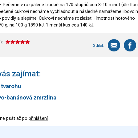
ry. Pečeme v rozpálené troubě na 170 stupňů cca 8-10 minut (dle tlou
 Upečené cukroví necháme vychladnout a následně namažeme libovol
povidly a slepíme. Cukroví necháme rozležet. Hmotnost hotového
70 g, na 100 g 1890 kJ, 1 menší kus cca 140 kJ.
):
Sdílet:
ás zajímat:
z tvarohu
vo-banánová zmrzlina
né psát až po
přihlášení
.