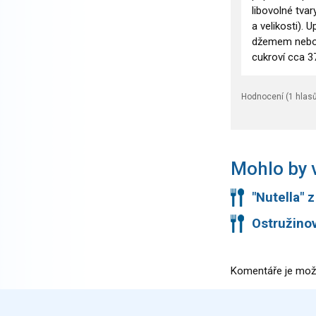
libovolné tva
a velikosti).
džemem nebo 
cukroví cca 3
Hodnocení (
1
hlasů
Mohlo by v
"Nutella" 
Ostružino
Komentáře je mož