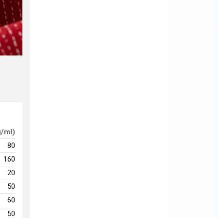
g/ml)
80
160
20
50
60
50