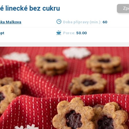
é linecké bez cukru
Zp
ka Malkova
Doba přípravy (min.):
60
pt
Porce:
50.00