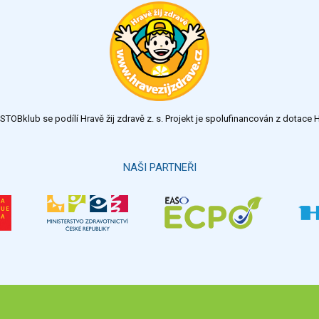
TOBklub se podílí Hravě žij zdravě z. s. Projekt je spolufinancován z dotac
NAŠI PARTNEŘI