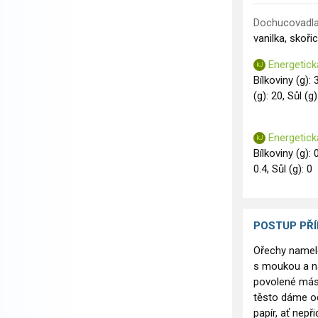
Dochucovadla
vanilka, skoři
Energetick
Bílkoviny (g): 
(g): 20, Sůl (g)
Energetick
Bílkoviny (g): 
0.4, Sůl (g): 0
POSTUP PŘ
Ořechy namel
s moukou a na
povolené másl
těsto dáme od
papír, ať nep