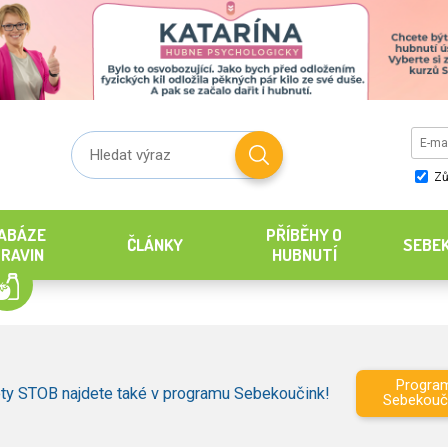
Zů
ABÁZE
PŘÍBĚHY O
ČLÁNKY
SEBE
RAVIN
HUBNUTÍ
Progra
ty STOB najdete také v programu Sebekoučink!
Sebekouč