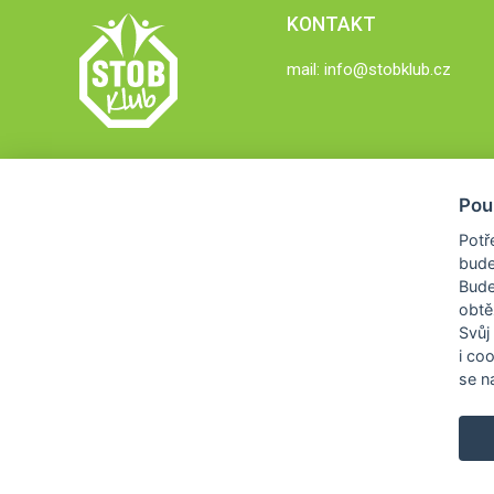
KONTAKT
mail:
info@stobklub.cz
Pou
Potř
bude
Bud
obtě
Svůj
i co
se na
COPYRIGHT © 2026
STOB KLUB