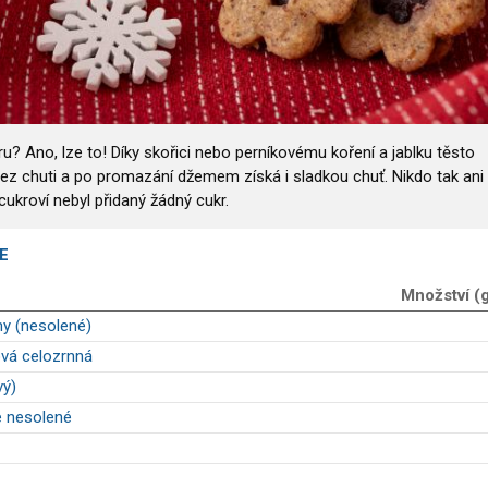
u? Ano, lze to! Díky skořici nebo perníkovému koření a jablku těsto
ez chuti a po promazání džemem získá i sladkou chuť. Nikdo tak ani
ukroví nebyl přidaný žádný cukr.
E
Množství (
y (nesolené)
vá celozrnná
vý)
é nesolené