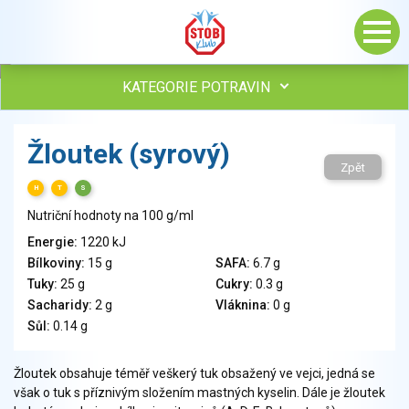
KATEGORIE POTRAVIN
Maso, drůbež, ryby, uzeniny
Žloutek (syrový)
Vejce
Zpět
Mléko
H
T
S
Mléčné výrobky
Nutriční hodnoty na 100 g/ml
Sýry
Energie:
1220 kJ
Veganské a vegetariánské výrobky
Bílkoviny:
15 g
SAFA:
6.7 g
Tuky
Tuky:
25 g
Cukry:
0.3 g
Obiloviny, mouka, cereální výrobky
Sacharidy:
2 g
Vláknina:
0 g
Chléb, pečivo, křehké chleby, pufované výrobky
Sůl:
0.14 g
Přílohy
Ovoce
Žloutek obsahuje téměř veškerý tuk obsažený ve vejci, jedná se
však o tuk s příznivým složením mastných kyselin. Dále je žloutek
Ořechy, semena