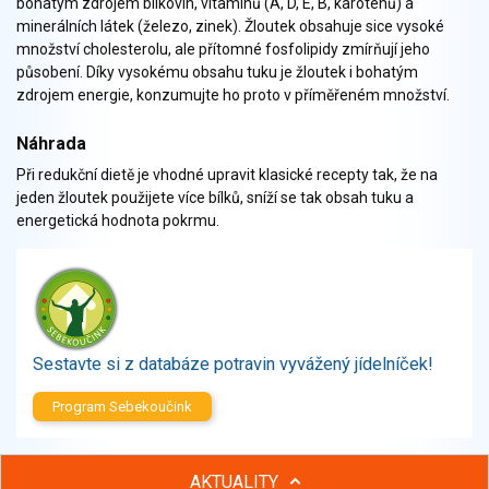
bohatým zdrojem bílkovin, vitaminů (A, D, E, B, karotenů) a
Zelenina
minerálních látek (železo, zinek). Žloutek obsahuje sice vysoké
Brambory, luštěniny, houby
množství cholesterolu, ale přítomné fosfolipidy zmírňují jeho
Sladkosti, slané výrobky
působení. Díky vysokému obsahu tuku je žloutek i bohatým
Zmrzliny
zdrojem energie, konzumujte ho proto v příměřeném množství.
Ochucovadla, přísady, sladidla
Náhrada
Sušené směsi
Při redukční dietě je vhodné upravit klasické recepty tak, že na
Polotovary, hotové pokrmy
jeden žloutek použijete více bílků, sníží se tak obsah tuku a
Proteinové výrobky, doplňky stravy
energetická hodnota pokrmu.
Nápoje nealkoholické
Nápoje alkoholické
Restaurace, jídelny, hotová jídla
Fastfood
Studená kuchyně, lahůdkářské výrobky
Sestavte si z databáze potravin vyvážený jídelníček!
Program Sebekoučink
AKTUALITY