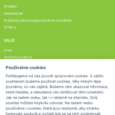
STOBlife
Sebekoučink
Podpůrný online program při lécích na hubnutí
STOB.cz
DALŠÍ
O nás
Technická podpora
Časté dotazy
Používáme cookies
Normy a zásady fungování STOBklubu
Potřebujeme od vás
povolit zpracování cookies
. S vaším
Členové STOBklubu
souhlasem budeme používat cookies, díky kterým lépe
Zásady nakládání s osobními údaji
poznáme,
co vás zajímá
. Budeme vám ukazovat
informace,
které hledáte
, a nebudeme vás obtěžovat těmi ostatními.
Otestujte se
Jak na našem webu, tak i v reklamě na internetu. Svůj
Spočítejte si
souhlas můžete kdykoliv odvolat. Na našem webu
Výzva 52
používáme i cookies, které jsou nezbytné
, aby stránky
fungovaly správně a rychleji jste se na nich zorientovali.