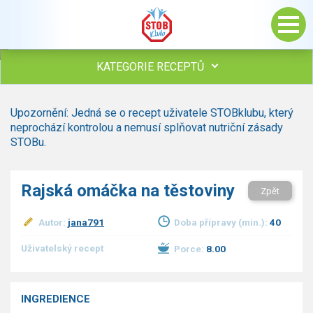
KATEGORIE RECEPTŮ
Všechny recepty
Upozornění: Jedná se o recept uživatele STOBklubu, který
Polévky
neprochází kontrolou a nemusí splňovat nutriční zásady
Studená kuchyně
STOBu.
Maso
Omáčky
Rajská omáčka na těstoviny
Zpět
Bezmasé a zeleninové
Saláty
Autor:
jana791
Doba přípravy (min.):
40
Sladké pokrmy
Dezerty
Uživatelský recept
Porce:
8.00
Nápoje
Ostatní
INGREDIENCE
Dětské recepty