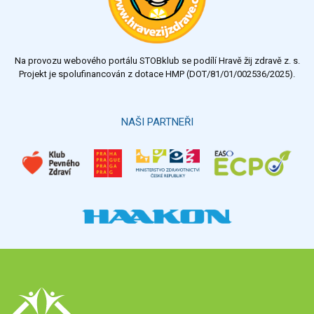
Na provozu webového portálu STOBklub se podílí Hravě žij zdravě z. s.
Projekt je spolufinancován z dotace HMP (DOT/81/01/002536/2025).
NAŠI PARTNEŘI