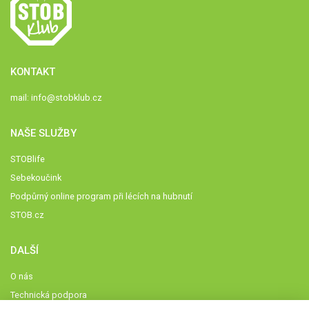
KONTAKT
mail:
info@stobklub.cz
NAŠE SLUŽBY
STOBlife
Sebekoučink
Podpůrný online program při lécích na hubnutí
STOB.cz
DALŠÍ
O nás
Technická podpora