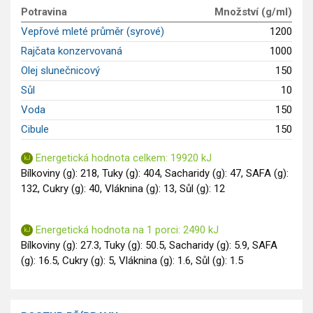
GLP-1 recepty
Potravina
Množství (g/ml)
Vepřové mleté průměr (syrové)
1200
Rajčata konzervovaná
1000
Olej slunečnicový
150
Sůl
10
Voda
150
Cibule
150
Energetická hodnota celkem: 19920 kJ
Bílkoviny (g): 218, Tuky (g): 404, Sacharidy (g): 47, SAFA (g):
132, Cukry (g): 40, Vláknina (g): 13, Sůl (g): 12
Energetická hodnota na 1 porci: 2490 kJ
Bílkoviny (g): 27.3, Tuky (g): 50.5, Sacharidy (g): 5.9, SAFA
(g): 16.5, Cukry (g): 5, Vláknina (g): 1.6, Sůl (g): 1.5