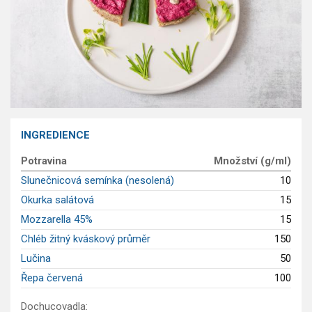
GLP-1 recepty
INGREDIENCE
Potravina
Množství (g/ml)
Slunečnicová semínka (nesolená)
10
Okurka salátová
15
Mozzarella 45%
15
Chléb žitný kváskový průměr
150
Lučina
50
Řepa červená
100
Dochucovadla: