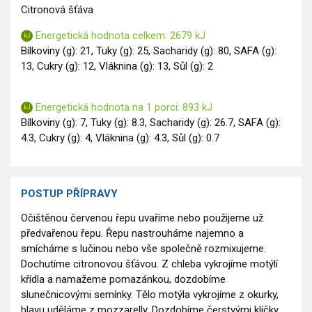
Citronová šťáva
Energetická hodnota celkem: 2679 kJ
Bílkoviny (g): 21, Tuky (g): 25, Sacharidy (g): 80, SAFA (g):
13, Cukry (g): 12, Vláknina (g): 13, Sůl (g): 2
Energetická hodnota na 1 porci: 893 kJ
Bílkoviny (g): 7, Tuky (g): 8.3, Sacharidy (g): 26.7, SAFA (g):
4.3, Cukry (g): 4, Vláknina (g): 4.3, Sůl (g): 0.7
POSTUP PŘÍPRAVY
Očištěnou červenou řepu uvaříme nebo použijeme už
předvařenou řepu. Řepu nastrouháme najemno a
smícháme s lučinou nebo vše společně rozmixujeme.
Dochutíme citronovou šťávou. Z chleba vykrojíme motýlí
křídla a namažeme pomazánkou, dozdobíme
slunečnicovými semínky. Tělo motýla vykrojíme z okurky,
hlavu uděláme z mozzarelly. Dozdobíme čerstvými klíčky,