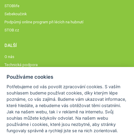
STOBlife
Sebekoučink
Podpůrný online program při lécích na hubnutí
STOB.cz
DALŠÍ
O nás
Technická podpora
Časté dotazy
Používáme cookies
Normy a zásady fungování STOBklubu
Potřebujeme od vás
povolit zpracování cookies
. S vaším
Členové STOBklubu
souhlasem budeme používat cookies, díky kterým lépe
Zásady nakládání s osobními údaji
poznáme,
co vás zajímá
. Budeme vám ukazovat
informace,
Otestujte se
které hledáte
, a nebudeme vás obtěžovat těmi ostatními.
Jak na našem webu, tak i v reklamě na internetu. Svůj
Spočítejte si
souhlas můžete kdykoliv odvolat. Na našem webu
Výzva 52
používáme i cookies, které jsou nezbytné
, aby stránky
fungovaly správně a rychleji jste se na nich zorientovali.