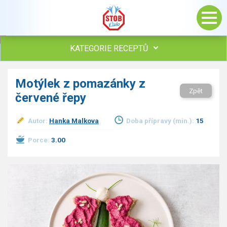
KATEGORIE RECEPTŮ
Všechny recepty
Motýlek z pomazánky z
Polévky
Zpět
červené řepy
Studená kuchyně
Maso
Autor:
Hanka Malkova
Doba přípravy (min.):
15
Omáčky
Bezmasé a zeleninové
Porce:
3.00
Saláty
Sladké pokrmy
Dezerty
Nápoje
Ostatní
Dětské recepty