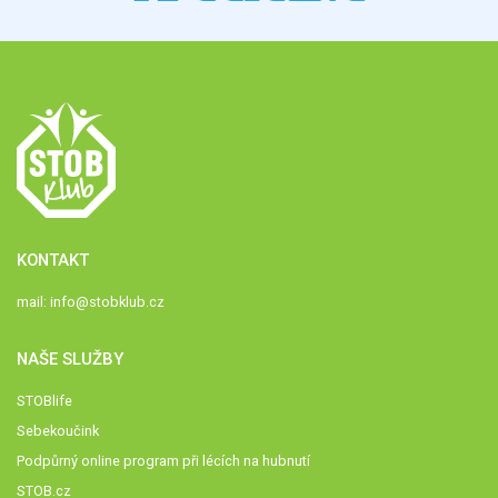
KONTAKT
mail:
info@stobklub.cz
NAŠE SLUŽBY
STOBlife
Sebekoučink
Podpůrný online program při lécích na hubnutí
STOB.cz