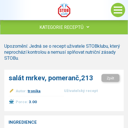
KATEGORIE RECEPTŮ
Všechny recepty
Upozornění: Jedná se o recept uživatele STOBklubu, který
Polévky
neprochází kontrolou a nemusí splňovat nutriční zásady
Studená kuchyně
STOBu.
Maso
Omáčky
salát mrkev, pomeranč,213
Zpět
Bezmasé a zeleninové
Saláty
Uživatelský recept
Autor:
tronika
Sladké pokrmy
Dezerty
Porce:
3.00
Nápoje
Ostatní
INGREDIENCE
Dětské recepty