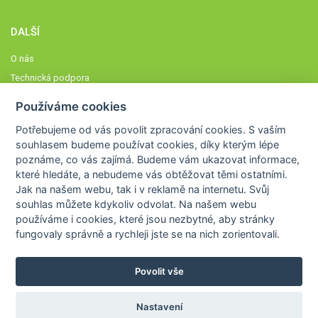
DALŠÍ
O nás
Technická podpora
Časté dotazy
Používáme cookies
Normy a zásady fungování STOBklubu
Potřebujeme od vás
povolit zpracování cookies
. S vaším
Členové STOBklubu
souhlasem budeme používat cookies, díky kterým lépe
Zásady nakládání s osobními údaji
poznáme,
co vás zajímá
. Budeme vám ukazovat
informace,
které hledáte
, a nebudeme vás obtěžovat těmi ostatními.
Otestujte se
Jak na našem webu, tak i v reklamě na internetu. Svůj
Spočítejte si
souhlas můžete kdykoliv odvolat. Na našem webu
Výzva 52
používáme i cookies, které jsou nezbytné
, aby stránky
fungovaly správně a rychleji jste se na nich zorientovali.
Povolit vše
COPYRIGHT © 2026
STOB
WWW.STOB.CZ
,
KLUB
WWW.HRAVEZIJZDRAVE.CZ
Nastavení