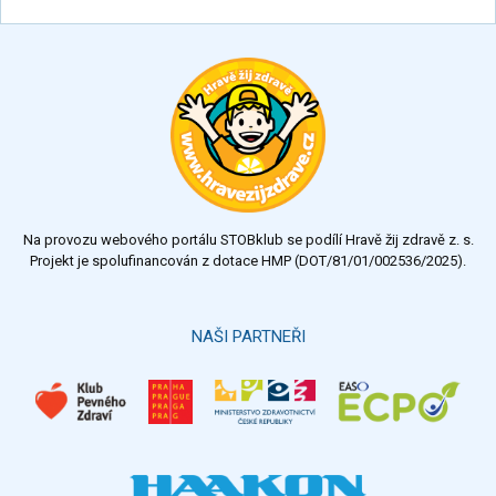
Na provozu webového portálu STOBklub se podílí Hravě žij zdravě z. s.
Projekt je spolufinancován z dotace HMP (DOT/81/01/002536/2025).
NAŠI PARTNEŘI