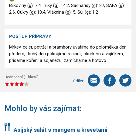
Bílkoviny (g): 7.4, Tuky (g): 14.2, Sacharidy (g): 27, SAFA (g):
2.6, Cukry (g): 10.4, Vláknina (g): 5, Sůl (g): 1.2
POSTUP PŘÍPRAVY
Mrkev, celer, petržel a brambory uvaříme do poloměkka den
předem, druhý den pokrájíme s cibulí, okurkem a vajíčkem,
přidáme koření a sojanézu, zamícháme a hotovo.
Hodnocení (
1
hlasů):
Sdílet:
Mohlo by vás zajímat:
Asijský salát s mangem a krevetami