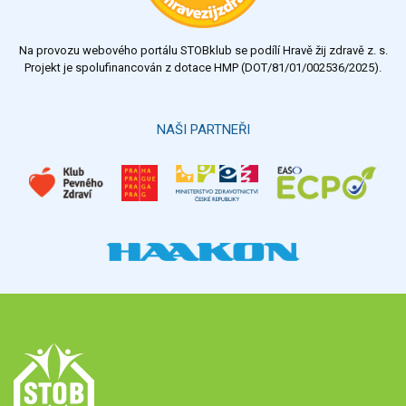
Na provozu webového portálu STOBklub se podílí Hravě žij zdravě z. s.
Projekt je spolufinancován z dotace HMP (DOT/81/01/002536/2025).
NAŠI PARTNEŘI