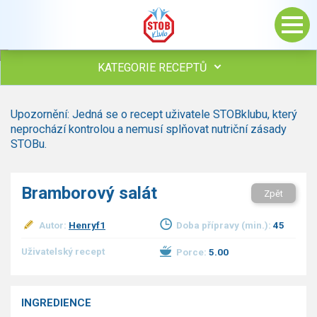
KATEGORIE RECEPTŮ
Všechny recepty
Upozornění: Jedná se o recept uživatele STOBklubu, který
Polévky
neprochází kontrolou a nemusí splňovat nutriční zásady
Studená kuchyně
STOBu.
Maso
Omáčky
Bramborový salát
Zpět
Bezmasé a zeleninové
Saláty
Autor:
Henryf1
Doba přípravy (min.):
45
Sladké pokrmy
Dezerty
Uživatelský recept
Porce:
5.00
Nápoje
Ostatní
INGREDIENCE
Dětské recepty