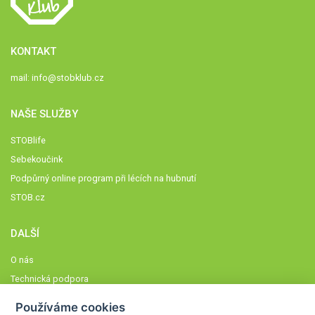
KONTAKT
mail:
info@stobklub.cz
NAŠE SLUŽBY
STOBlife
Sebekoučink
Podpůrný online program při lécích na hubnutí
STOB.cz
DALŠÍ
O nás
Technická podpora
Časté dotazy
Používáme cookies