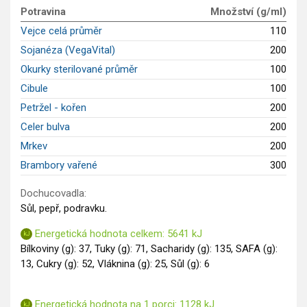
GLP-1 recepty
Potravina
Množství (g/ml)
Vejce celá průměr
110
Sojanéza (VegaVital)
200
Okurky sterilované průměr
100
Cibule
100
Petržel - kořen
200
Celer bulva
200
Mrkev
200
Brambory vařené
300
Dochucovadla:
Sůl, pepř, podravku.
Energetická hodnota celkem: 5641 kJ
Bílkoviny (g): 37, Tuky (g): 71, Sacharidy (g): 135, SAFA (g):
13, Cukry (g): 52, Vláknina (g): 25, Sůl (g): 6
Energetická hodnota na 1 porci: 1128 kJ