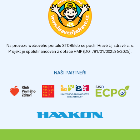
Na provozu webového portálu STOBklub se podílí Hravě žij zdravě z. s.
Projekt je spolufinancován z dotace HMP (DOT/81/01/002536/2025).
NAŠI PARTNEŘI