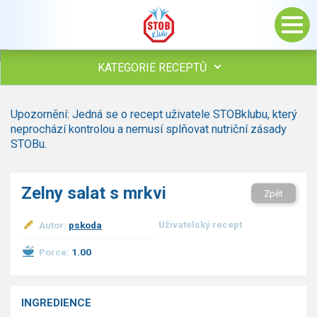
KATEGORIE RECEPTŮ
Všechny recepty
Upozornění: Jedná se o recept uživatele STOBklubu, který
Polévky
neprochází kontrolou a nemusí splňovat nutriční zásady
Studená kuchyně
STOBu.
Maso
Omáčky
Zelny salat s mrkvi
Zpět
Bezmasé a zeleninové
Saláty
Uživatelský recept
Autor:
pskoda
Sladké pokrmy
Dezerty
Porce:
1.00
Nápoje
Ostatní
INGREDIENCE
Dětské recepty