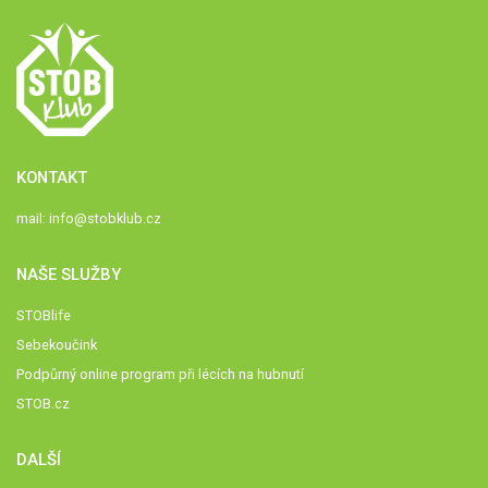
KONTAKT
mail:
info@stobklub.cz
NAŠE SLUŽBY
STOBlife
Sebekoučink
Podpůrný online program při lécích na hubnutí
STOB.cz
DALŠÍ