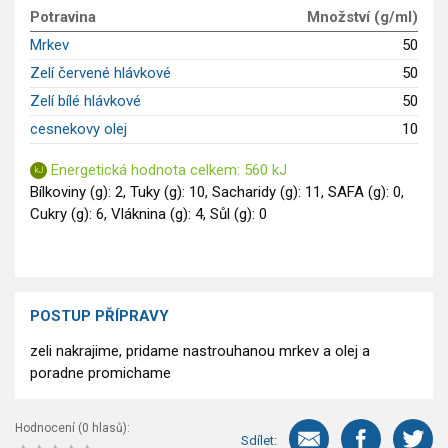
GLP-1 recepty
Potravina
Množství (g/ml)
Mrkev
50
Zelí červené hlávkové
50
Zelí bílé hlávkové
50
cesnekovy olej
10
Energetická hodnota celkem: 560 kJ
Bílkoviny (g): 2, Tuky (g): 10, Sacharidy (g): 11, SAFA (g): 0,
Cukry (g): 6, Vláknina (g): 4, Sůl (g): 0
POSTUP PŘÍPRAVY
zeli nakrajime, pridame nastrouhanou mrkev a olej a
poradne promichame
Hodnocení (
0
hlasů):
Sdílet: