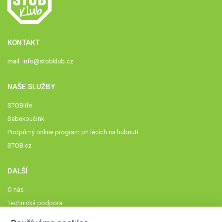
KONTAKT
mail:
info@stobklub.cz
NAŠE SLUŽBY
STOBlife
Sebekoučink
Podpůrný online program při lécích na hubnutí
STOB.cz
DALŠÍ
O nás
Technická podpora
Časté dotazy