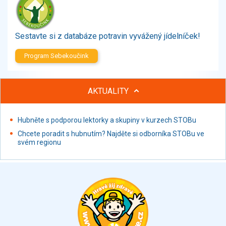
Zelenina
Brambory, luštěniny, houby
Sladkosti, slané výrobky
Sestavte si z databáze potravin vyvážený jídelníček!
Zmrzliny
Program Sebekoučink
Ochucovadla, přísady, sladidla
Sušené směsi
Polotovary, hotové pokrmy
AKTUALITY
Proteinové výrobky, doplňky stravy
Nápoje nealkoholické
Hubněte s podporou lektorky a skupiny v kurzech STOBu
Nápoje alkoholické
Chcete poradit s hubnutím? Najděte si odborníka STOBu ve
Restaurace, jídelny, hotová jídla
svém regionu
Fastfood
Studená kuchyně, lahůdkářské výrobky