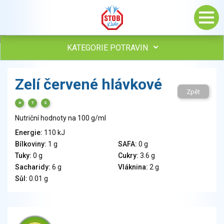
KATEGORIE POTRAVIN
Maso, drůbež, ryby, uzeniny
Zelí červené hlávkové
Vejce
Zpět
Mléko
H
T
S
Mléčné výrobky
Nutriční hodnoty na 100 g/ml
Sýry
Energie:
110 kJ
Veganské a vegetariánské výrobky
Bílkoviny:
1 g
SAFA:
0 g
Tuky
Tuky:
0 g
Cukry:
3.6 g
Obiloviny, mouka, cereální výrobky
Sacharidy:
6 g
Vláknina:
2 g
Chléb, pečivo, křehké chleby, pufované výrobky
Sůl:
0.01 g
Přílohy
Ovoce
Ořechy, semena