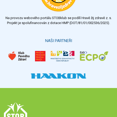
Na provozu webového portálu STOBklub se podílí Hravě žij zdravě z. s.
Projekt je spolufinancován z dotace HMP (DOT/81/01/002536/2025).
NAŠI PARTNEŘI