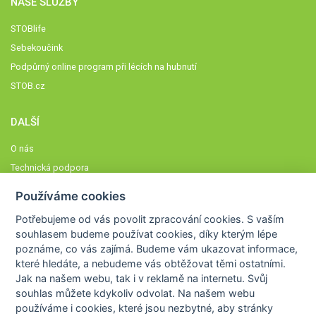
NAŠE SLUŽBY
STOBlife
Sebekoučink
Podpůrný online program při lécích na hubnutí
STOB.cz
DALŠÍ
O nás
Technická podpora
Časté dotazy
Používáme cookies
Normy a zásady fungování STOBklubu
Potřebujeme od vás
povolit zpracování cookies
. S vaším
Členové STOBklubu
souhlasem budeme používat cookies, díky kterým lépe
Zásady nakládání s osobními údaji
poznáme,
co vás zajímá
. Budeme vám ukazovat
informace,
které hledáte
, a nebudeme vás obtěžovat těmi ostatními.
Otestujte se
Jak na našem webu, tak i v reklamě na internetu. Svůj
Spočítejte si
souhlas můžete kdykoliv odvolat. Na našem webu
Výzva 52
používáme i cookies, které jsou nezbytné
, aby stránky