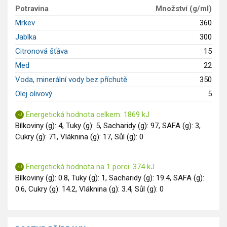
GLP-1 recepty
Potravina
Množství (g/ml)
Mrkev
360
Jablka
300
Citronová šťáva
15
Med
22
Voda, minerální vody bez příchutě
350
Olej olivový
5
Energetická hodnota celkem: 1869 kJ
Bílkoviny (g): 4, Tuky (g): 5, Sacharidy (g): 97, SAFA (g): 3,
Cukry (g): 71, Vláknina (g): 17, Sůl (g): 0
Energetická hodnota na 1 porci: 374 kJ
Bílkoviny (g): 0.8, Tuky (g): 1, Sacharidy (g): 19.4, SAFA (g):
0.6, Cukry (g): 14.2, Vláknina (g): 3.4, Sůl (g): 0